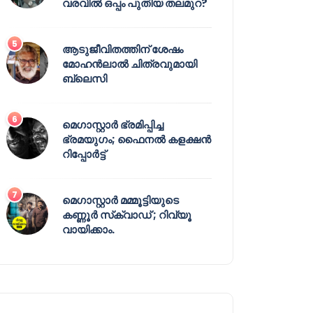
വരവിൽ ഒപ്പം പുതിയ തലമുറ?
ആടുജീവിതത്തിന് ശേഷം
മോഹൻലാൽ ചിത്രവുമായി
ബ്ലെസി
മെഗാസ്റ്റാർ ഭ്രമിപ്പിച്ച
ഭ്രമയുഗം; ഫൈനൽ കളക്ഷൻ
റിപ്പോർട്ട്
മെഗാസ്റ്റാർ മമ്മൂട്ടിയുടെ
കണ്ണൂർ സ്‌ക്വാഡ് ; റിവ്യൂ
വായിക്കാം.