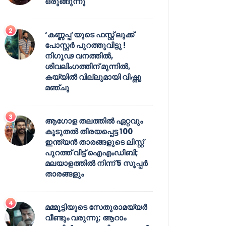
ഒരുങ്ങുന്നു
‘കണ്ണപ്പ’യുടെ ഫസ്റ്റ് ലുക്ക്
പോസ്റ്റർ പുറത്തുവിട്ടു !
നിഗൂഢ വനത്തിൽ,
ശിവലിംഗത്തിന് മുന്നിൽ,
കയ്യിൽ വില്ലുമായി വിഷ്ണു
മഞ്ചു
ആഗോള തലത്തിൽ ഏറ്റവും
കൂടുതൽ തിരയപ്പെട്ട 100
ഇന്ത്യൻ താരങ്ങളുടെ ലിസ്റ്റ്
പുറത്ത് വിട്ട് ഐഎംഡിബി;
മലയാളത്തിൽ നിന്ന് 5 സൂപ്പർ
താരങ്ങളും
മമ്മൂട്ടിയുടെ സേതുരാമയ്യർ
വീണ്ടും വരുന്നു; ആറാം