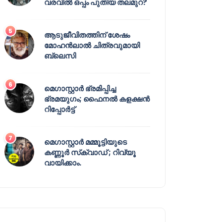
വരവിൽ ഒപ്പം പുതിയ തലമുറ?
ആടുജീവിതത്തിന് ശേഷം
മോഹൻലാൽ ചിത്രവുമായി
ബ്ലെസി
മെഗാസ്റ്റാർ ഭ്രമിപ്പിച്ച
ഭ്രമയുഗം; ഫൈനൽ കളക്ഷൻ
റിപ്പോർട്ട്
മെഗാസ്റ്റാർ മമ്മൂട്ടിയുടെ
കണ്ണൂർ സ്‌ക്വാഡ് ; റിവ്യൂ
വായിക്കാം.