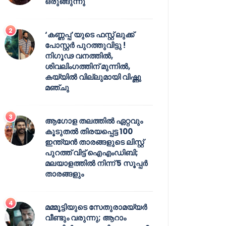
ഒരുങ്ങുന്നു
‘കണ്ണപ്പ’യുടെ ഫസ്റ്റ് ലുക്ക്
പോസ്റ്റർ പുറത്തുവിട്ടു !
നിഗൂഢ വനത്തിൽ,
ശിവലിംഗത്തിന് മുന്നിൽ,
കയ്യിൽ വില്ലുമായി വിഷ്ണു
മഞ്ചു
ആഗോള തലത്തിൽ ഏറ്റവും
കൂടുതൽ തിരയപ്പെട്ട 100
ഇന്ത്യൻ താരങ്ങളുടെ ലിസ്റ്റ്
പുറത്ത് വിട്ട് ഐഎംഡിബി;
മലയാളത്തിൽ നിന്ന് 5 സൂപ്പർ
താരങ്ങളും
മമ്മൂട്ടിയുടെ സേതുരാമയ്യർ
വീണ്ടും വരുന്നു; ആറാം