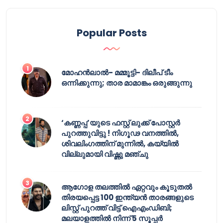
Popular Posts
മോഹൻലാൽ- മമ്മൂട്ടി- ദിലീപ് ടീം
ഒന്നിക്കുന്നു; താര മാമാങ്കം ഒരുങ്ങുന്നു
‘കണ്ണപ്പ’യുടെ ഫസ്റ്റ് ലുക്ക് പോസ്റ്റർ
പുറത്തുവിട്ടു ! നിഗൂഢ വനത്തിൽ,
ശിവലിംഗത്തിന് മുന്നിൽ, കയ്യിൽ
വില്ലുമായി വിഷ്ണു മഞ്ചു
ആഗോള തലത്തിൽ ഏറ്റവും കൂടുതൽ
തിരയപ്പെട്ട 100 ഇന്ത്യൻ താരങ്ങളുടെ
ലിസ്റ്റ് പുറത്ത് വിട്ട് ഐഎംഡിബി;
മലയാളത്തിൽ നിന്ന് 5 സൂപ്പർ