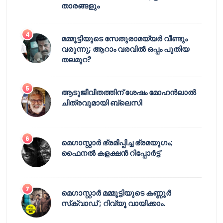
താരങ്ങളും
മമ്മൂട്ടിയുടെ സേതുരാമയ്യർ വീണ്ടും
വരുന്നു; ആറാം വരവിൽ ഒപ്പം പുതിയ
തലമുറ?
ആടുജീവിതത്തിന് ശേഷം മോഹൻലാൽ
ചിത്രവുമായി ബ്ലെസി
മെഗാസ്റ്റാർ ഭ്രമിപ്പിച്ച ഭ്രമയുഗം;
ഫൈനൽ കളക്ഷൻ റിപ്പോർട്ട്
മെഗാസ്റ്റാർ മമ്മൂട്ടിയുടെ കണ്ണൂർ
സ്‌ക്വാഡ് ; റിവ്യൂ വായിക്കാം.