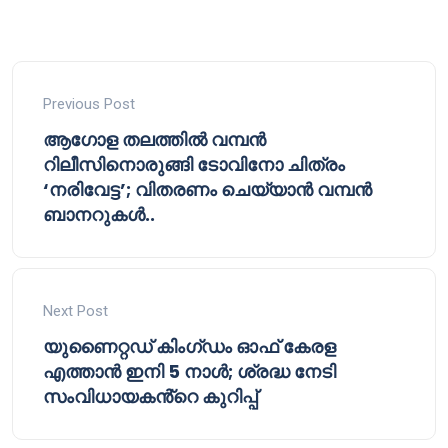
Previous Post
ആഗോള തലത്തിൽ വമ്പൻ
റിലീസിനൊരുങ്ങി ടോവിനോ ചിത്രം
‘നരിവേട്ട’; വിതരണം ചെയ്യാൻ വമ്പൻ
ബാനറുകൾ..
Next Post
യുണൈറ്റഡ് കിംഗ്ഡം ഓഫ് കേരള
എത്താൻ ഇനി 5 നാൾ; ശ്രദ്ധ നേടി
സംവിധായകൻ്റെ കുറിപ്പ്