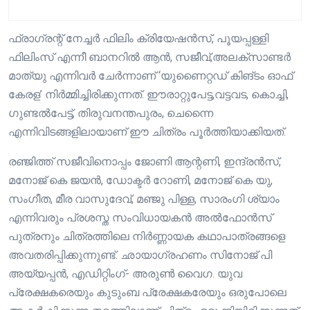
ഫ്രാഗ്രന്റ്‌ നേച്ചർ ഫിലിം ക്രിയേഷൻസ്, പൂയപ്പള്ളി
ഫിലിംസ് എന്നീ ബാനറിൽ ആൻ, സജീവ്,അലക്സാണ്ടർ
മാത്യു എന്നിവർ ചേർന്നാണ് ‘യുണൈറ്റഡ് കിങ്‌ടം ഓഫ്
കേരള’ നിർമ്മിച്ചിരിക്കുന്നത്. ഈരാറ്റുപേട്ട,വട്ടവട, കൊച്ചി,
ഗുണ്ടൽപേട്ട്, തിരുവനന്തപുരം, ചെന്നൈ
എന്നിവിടങ്ങളിലായാണ് ഈ ചിത്രം പൂർത്തിയാക്കിയത്.
രഞ്ജിത്ത് സജീവിനൊപ്പം ജോണി ആന്റണി, ഇന്ദ്രൻസ്,
മനോജ് കെ ജയൻ, ഡോക്ടർ റോണി, മനോജ് കെ യു,
സംഗീത, മീര വാസുദേവ്, മഞ്ജു പിള്ള, സാരംഗി ശ്യാം
എന്നിവരും പ്രശസ്ത സംവിധായകൻ അൽഫോൻസ്
പുത്രനും ചിത്രത്തിലെ നിർണ്ണായക കഥാപാത്രങ്ങളെ
അവതരിപ്പിക്കുന്നുണ്ട്. ഛായാഗ്രഹണം സിനോജ് പി
അയ്യപ്പൻ, എഡിറ്റിംഗ്- അരുൺ വൈഗ. യുവ
പ്രേക്ഷകരെയും കുടുംബ പ്രേക്ഷകരേയും ഒരുപോലെ