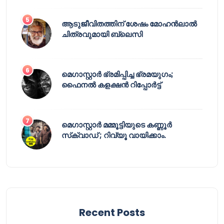
ആടുജീവിതത്തിന് ശേഷം മോഹൻലാൽ
ചിത്രവുമായി ബ്ലെസി
മെഗാസ്റ്റാർ ഭ്രമിപ്പിച്ച ഭ്രമയുഗം;
ഫൈനൽ കളക്ഷൻ റിപ്പോർട്ട്
മെഗാസ്റ്റാർ മമ്മൂട്ടിയുടെ കണ്ണൂർ
സ്‌ക്വാഡ് ; റിവ്യൂ വായിക്കാം.
Recent Posts