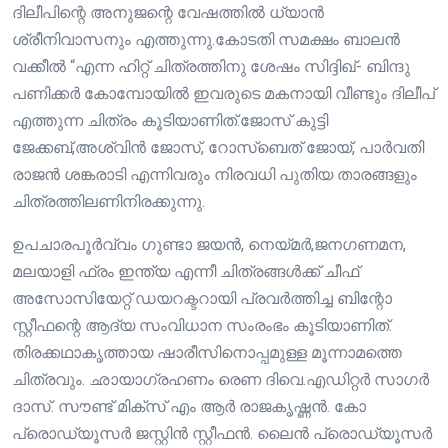
ദിലീപിന്റെ അനുജന്റെ വേഷത്തിൽ ധ്യാൻ
ശ്രീനിവാസനും എത്തുന്നു.കോടതി സമക്ഷം ബാലൻ
വക്കീൽ “എന്ന ഹിറ്റ്‌ ചിത്രത്തിനു ശേഷം സിദ്ദിഖ്- ബിന്ദു
പണിക്കർ കോമ്പോയിൽ ഇവരുടെ മകനായി വീണ്ടും ദിലീപ്
എത്തുന്ന ചിത്രം കൂടിയാണിത്.ജോസ് കുട്ടി
ജേക്കബ്,അശ്വിൻ ജോസ്, റോസ്ബെത് ജോയ്, പാർവതി
രാജൻ ശങ്കരാടി എന്നിവരും നിരവധി പുതിയ താരങ്ങളും
ചിത്രത്തിലണിനിരക്കുന്നു.
ഉപചാരപൂർവ്വം ഗുണ്ടാ ജയൻ, നെയ്മർ,ജനഗണമന,
മലയാളി ഫ്രം ഇന്ത്യ എന്നീ ചിത്രങ്ങൾക്ക് ചീഫ്
അസോസിയേറ്റ് ഡയറക്ടറായി പ്രവർത്തിച്ച ബിന്റോ
സ്റ്റീഫന്റെ ആദ്യ സംവിധാന സംരംഭം കൂടിയാണിത്.
തിരക്കഥാകൃത്തായ ഷാരീസിനൊപ്പമുള്ള മൂന്നാമത്തെ
ചിത്രവും. ഛായാഗ്രഹണം രെണ ദിവെ.എഡിറ്റർ സാഗർ
ദാസ്. സൗണ്ട് മിക്സ് എം ആർ രാജകൃഷ്ണൻ. കോ
പ്രൊഡ്യൂസർ ജസ്റ്റിൻ സ്റ്റീഫൻ. ലൈൻ പ്രൊഡ്യൂസർ