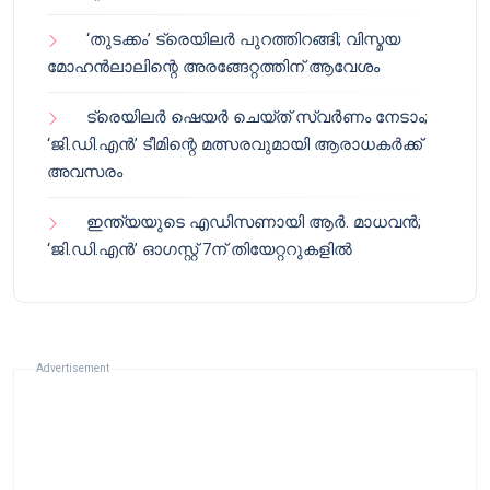
‘തുടക്കം’ ട്രെയിലർ പുറത്തിറങ്ങി; വിസ്മയ
മോഹൻലാലിന്റെ അരങ്ങേറ്റത്തിന് ആവേശം
ട്രെയിലർ ഷെയർ ചെയ്‌ത് സ്വർണം നേടാം;
‘ജി.ഡി.എൻ’ ടീമിന്റെ മത്സരവുമായി ആരാധകർക്ക്
അവസരം
ഇന്ത്യയുടെ എഡിസണായി ആർ. മാധവൻ;
‘ജി.ഡി.എൻ’ ഓഗസ്റ്റ് 7ന് തിയേറ്ററുകളിൽ
Advertisement