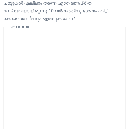
പാട്ടുകൾ എല്ലാം തന്നെ ഏറെ ജനപ്രീതി
നേടിയവയായിരുന്നു 10 വർഷത്തിനു ശേഷം ഹിറ്റ്
കോംബോ വീണ്ടും എത്തുകയാണ്.
Advertisement