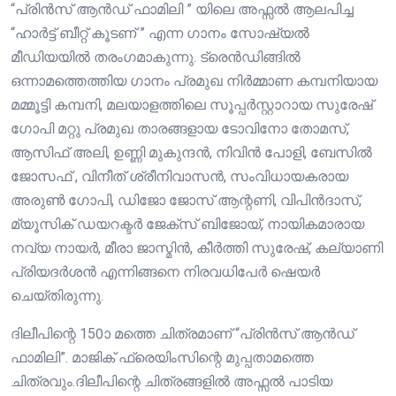
“പ്രിൻസ് ആൻഡ് ഫാമിലി ” യിലെ അഫ്സൽ ആലപിച്ച
“ഹാർട്ട് ബീറ്റ് കൂടണ് ” എന്ന ഗാനം സോഷ്യൽ
മീഡിയയിൽ തരംഗമാകുന്നു. ട്രെൻഡിങ്ങിൽ
ഒന്നാമത്തെത്തിയ ഗാനം പ്രമുഖ നിർമ്മാണ കമ്പനിയായ
മമ്മൂട്ടി കമ്പനി, മലയാളത്തിലെ സൂപ്പർസ്റ്റാറായ സുരേഷ്
ഗോപി മറ്റു പ്രമുഖ താരങ്ങളായ ടോവിനോ തോമസ്,
ആസിഫ് അലി, ഉണ്ണി മുകുന്ദൻ, നിവിൻ പോളി, ബേസിൽ
ജോസഫ് , വിനീത് ശ്രീനിവാസൻ, സംവിധായകരായ
അരുൺ ഗോപി, ഡിജോ ജോസ് ആന്റണി, വിപിൻദാസ്,
മ്യൂസിക് ഡയറക്ടർ ജേക്സ് ബിജോയ്, നായികമാരായ
നവ്യ നായർ, മീരാ ജാസ്മിൻ, കീർത്തി സുരേഷ്, കല്യാണി
പ്രിയദർശൻ എന്നിങ്ങനെ നിരവധിപേർ ഷെയർ
ചെയ്തിരുന്നു.
ദിലീപിന്റെ 150ാ മത്തെ ചിത്രമാണ് “പ്രിൻസ് ആൻഡ്
ഫാമിലി”. മാജിക് ഫ്രെയിംസിന്റെ മുപ്പതാമത്തെ
ചിത്രവും.ദിലീപിന്റെ ചിത്രങ്ങളിൽ അഫ്സൽ പാടിയ