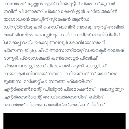
സന്തോഷ് കൃഷ്ണൻ. എക്സിക്യൂട്ടീവ് പ്രൊഡ്യൂസർ
നവീൻ പി തോമസ്. പ്രൊഡക്ഷൻ ഇൻ ചാർജ് അഖിൽ
യശോധരൻ.അഡ്മിനിസ്ട്രേഷൻ ആൻഡ്
ഡിസ്ട്രിബ്യൂഷൻ ഹെഡ് ബബിൻ ബാബു. ആർട്ട് അഖിൽ
രാജ് ചിറയിൽ. കോസ്റ്റ്യൂം സമീറ സനീഷ്, വെങ്കി (ദിലീപ്
),മേക്കപ്പ് റഹീം കൊടുങ്ങല്ലൂർ.കോറിയോഗ്രഫി
പ്രസന്ന, ജിഷ്ണു. ചീഫ് അസോസിയേറ്റ് ഡയറക്ടർ രാജേഷ്
ഭാസ്കർ. പ്രൊഡക്ഷൻ കൺട്രോളർ പ്രജീഷ്
പ്രഭാസൻ.സ്റ്റിൽസ് പ്രേംലാൽ പട്ടാഴി. കാസ്റ്റിംഗ്
ഡയറക്ടർ ബിനോയ് നമ്പാല. ഡിസൈൻസ് യെല്ലോ
ടൂത്ത്സ്. മാർക്കറ്റിംഗ് സൗത്ത് ഫ്രെയിംസ്
എന്റർടൈൻമെന്റ്. ഡിജിറ്റൽ പ്രമോഷൻസ് – ഒബ്സ്ക്യുറ
എന്റർടൈൻമെന്റ്, അഡ്വെർടൈസിങ്- ബ്രിങ്
ഫോർത്ത്. വിതരണം മാജിക് ഫ്രെയിംസ് റിലീസ്.