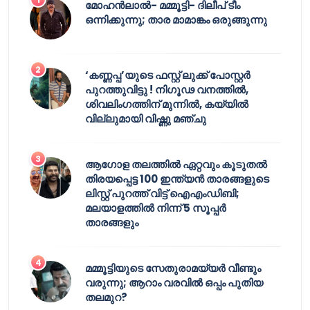
മോഹൻലാൽ- മമ്മൂട്ടി- ദിലീപ് ടീം
ഒന്നിക്കുന്നു; താര മാമാങ്കം ഒരുങ്ങുന്നു
‘കണ്ണപ്പ’യുടെ ഫസ്റ്റ് ലുക്ക് പോസ്റ്റർ
പുറത്തുവിട്ടു ! നിഗൂഢ വനത്തിൽ,
ശിവലിംഗത്തിന് മുന്നിൽ, കയ്യിൽ
വില്ലുമായി വിഷ്ണു മഞ്ചു
ആഗോള തലത്തിൽ ഏറ്റവും കൂടുതൽ
തിരയപ്പെട്ട 100 ഇന്ത്യൻ താരങ്ങളുടെ
ലിസ്റ്റ് പുറത്ത് വിട്ട് ഐഎംഡിബി;
മലയാളത്തിൽ നിന്ന് 5 സൂപ്പർ
താരങ്ങളും
മമ്മൂട്ടിയുടെ സേതുരാമയ്യർ വീണ്ടും
വരുന്നു; ആറാം വരവിൽ ഒപ്പം പുതിയ
തലമുറ?