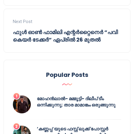
Next Post
ഫുൾ ഓൺ ഫാമിലി എന്റർറ്റൈനെർ ”പവി
കെയർ ടേക്കർ” ഏപ്രിൽ 26 മുതൽ
Popular Posts
മോഹൻലാൽ- മമ്മൂട്ടി- ദിലീപ് ടീം
ഒന്നിക്കുന്നു; താര മാമാങ്കം ഒരുങ്ങുന്നു
‘കണ്ണപ്പ’യുടെ ഫസ്റ്റ് ലുക്ക് പോസ്റ്റർ