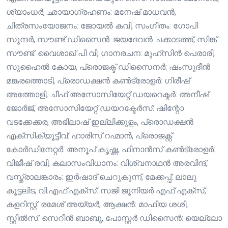
ശ്യാംധർ, ഛായാഗ്രഹണം: മനേഷ് മാധവൻ,
ചിത്രസംയോജനം: ജോയൽ കവി, സംഗീതം: ഗോപി
സുന്ദർ, സൗണ്ട് ഡിസൈൻ: ജയദേവൻ ചക്കാടത്ത്, സിങ്ക്
സൗണ്ട്: വൈശാഖ് പി വി, ഗാനരചന: മുഹ്സിൻ പെരാരി,
സുഹൈൽ കോയ, പ്രൊജക്ട് ഡിസൈനർ: ഷംസുദീൻ
മങ്കരത്തൊടി, പ്രൊഡക്ഷൻ കൺട്രോളർ: ഗിരീഷ്
അത്തോളി, ചീഫ് അസോസിയേറ്റ് ഡയറെക്ടർ: അനീഷ്
ജോർജ്, അസോസിയേറ്റ് ഡയറക്ടേർസ്: ഷിന്റോ
വടക്കേക്കര, അഭിലാഷ് ഇല്ലിക്കുളം, പ്രൊഡക്ഷൻ
എക്സിക്യൂട്ടീവ്: ഹാരിസ് റഹ്മാൻ, പ്രൊജക്റ്റ്‌
കോർഡിനേറ്റർ: അനൂപ് കൃഷ്ണ, ഫിനാൻസ് കൺട്രോളർ:
വിജീഷ് രവി, കലാസംവിധാനം: വിശ്വനാഥൻ അരവിന്ദ്,
വസ്ത്രാലങ്കാരം: ഇർഷാദ് ചെറുകുന്ന്, മേക്കപ്പ്: ലാലു
കൂട്ടലിട, വി.എഫ്.എക്സ്: സജി ജൂനിയർ എഫ് എക്സ്,
കളറിസ്റ്റ്: രമേശ്‌ അയ്യർ, ആക്ഷൻ: മാഫിയ ശശി,
സ്റ്റിൽസ്: സെറീൻ ബാബു, പോസ്റ്റർ ഡിസൈൻ: യെല്ലോ