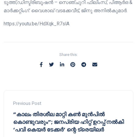
ടൂത്ത്,ഡിസ്ട്രിബൂഷൻ – സെഞ്ചുറി ഫിലിംസ്, പിആർഒ &
മാർക്കറ്റിംഗ്: വൈശാഖ് വടക്കേവീട്, ജിനു അനിൽകുമാർ.
https://youtu.be/HdXqk_R7slA
Share this:
Previous Post
”കാലം തിരശീല മാറ്റി കണ്‍ മുന്‍പില്‍
കൊണ്ടുവരും”; ജനപ്രിയ ഹിറ്റ് ഉറപ്പ് നൽകി
‘പവി കെയർ ടേക്കർ’ ന്റെ ട്രെയിലർ