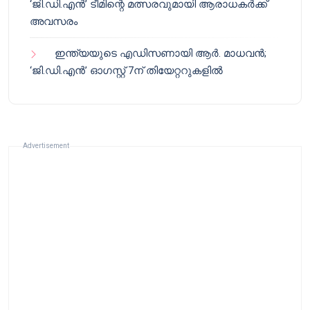
‘ജി.ഡി.എൻ’ ടീമിന്റെ മത്സരവുമായി ആരാധകർക്ക്
അവസരം
ഇന്ത്യയുടെ എഡിസണായി ആർ. മാധവൻ;
‘ജി.ഡി.എൻ’ ഓഗസ്റ്റ് 7ന് തിയേറ്ററുകളിൽ
Advertisement