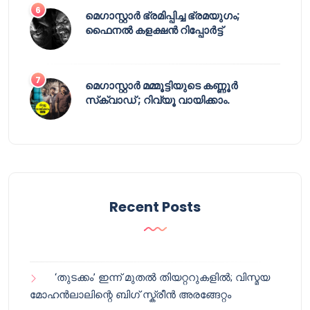
മെഗാസ്റ്റാർ ഭ്രമിപ്പിച്ച ഭ്രമയുഗം;
ഫൈനൽ കളക്ഷൻ റിപ്പോർട്ട്
മെഗാസ്റ്റാർ മമ്മൂട്ടിയുടെ കണ്ണൂർ
സ്‌ക്വാഡ് ; റിവ്യൂ വായിക്കാം.
Recent Posts
‘തുടക്കം’ ഇന്ന് മുതൽ തിയറ്ററുകളിൽ; വിസ്മയ
മോഹൻലാലിന്റെ ബിഗ് സ്ക്രീൻ അരങ്ങേറ്റം