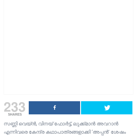
233
SHARES
സണ്ണി വെയ്ൻ, വിനയ് ഫോർട്ട്‌, ലുക്ക്‌മാൻ അവറാൻ
എന്നിവരെ കേന്ദ്ര കഥാപാത്രങ്ങളാക്കി ‘അപ്പൻ’ ശേഷം