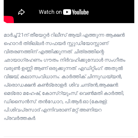
മാർച്ച് 21ന് തീയേറ്റർ റിലീസ് ആയി എത്തുന്ന ആക്ഷൻ
ഹൊറർ ത്രില്ലർ സഫയർ സ്റ്റുഡിയോസ്സാണ്
വിതരണത്തിന് എത്തിക്കുന്നത്. ചിത്രത്തിന്റെ
ഛായാഗ്രഹണം ഗൗതം നിർവഹിക്കുമ്പോൾ സംഗീതം
വരുൺ ഉണ്ണി ആണ് ഒരുക്കുന്നത്. എഡിറ്റിംഗ്: അതുൽ
വിജയ്, കലാസംവിധാനം: കാർത്തിക് ചിന്നുഡയ്യൻ,
പ്രൊഡക്ഷൻ കൺട്രോളർ: ശിവ ചന്ദ്രൻ,ആക്ഷൻ:
മെട്രോ മഹേഷ്, കോസ്റ്യുംസ്: വെൺമതി കാർത്തി,
ഡിസൈൻസ്: തൻഡോറ, പി.ആർ.ഓ (കേരള):
പി.ശിവപ്രസാദ് എന്നിവരാണ് മറ്റ് അണിയറ
പ്രവർത്തകർ.