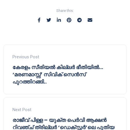
Share this:
Previous Post
കേരളം സീരിയൽ കില്ലർ ഭീതിയിൽ…
‘മരണമാസ്സ്’ സിവിക് സെൻസ്
പുറത്തിറങ്ങി..
Next Post
രാജീവ് പിള്ള – യുക്ത പെർവി ആക്ഷൻ
റിവഞ്ച് ത്രില്ലർ ‘ഡെക്സ്റ്റർ’ലെ പുതിയ