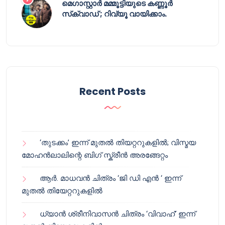
മെഗാസ്റ്റാർ മമ്മൂട്ടിയുടെ കണ്ണൂർ
സ്‌ക്വാഡ് ; റിവ്യൂ വായിക്കാം.
Recent Posts
‘തുടക്കം’ ഇന്ന് മുതൽ തിയറ്ററുകളിൽ; വിസ്മയ
മോഹൻലാലിന്റെ ബിഗ് സ്ക്രീൻ അരങ്ങേറ്റം
ആർ. മാധവൻ ചിത്രം ‘ജി ഡി എൻ ‘ ഇന്ന്
മുതൽ തിയേറ്ററുകളിൽ
ധ്യാൻ ശ്രീനിവാസൻ ചിത്രം ‘വിവാഹ്’ ഇന്ന്