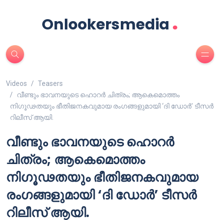
.
Onlookersmedia
Videos
Teasers
വീണ്ടും ഭാവനയുടെ ഹൊറർ ചിത്രം; ആകെമൊത്തം
നിഗൂഢതയും ഭീതിജനകവുമായ രംഗങ്ങളുമായി ‘ദി ഡോർ’ ടീസർ
റിലീസ് ആയി.
വീണ്ടും ഭാവനയുടെ ഹൊറർ
ചിത്രം; ആകെമൊത്തം
നിഗൂഢതയും ഭീതിജനകവുമായ
രംഗങ്ങളുമായി ‘ദി ഡോർ’ ടീസർ
റിലീസ് ആയി.