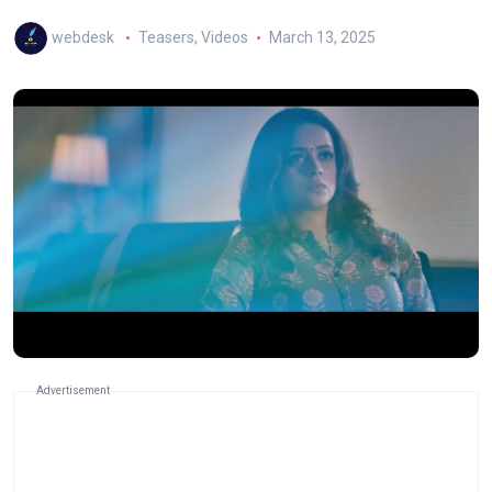
webdesk
Teasers
,
Videos
March 13, 2025
Advertisement