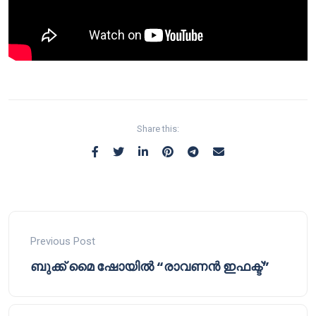
Share this:
Previous Post
ബുക്ക് മൈ ഷോയിൽ “രാവണൻ ഇഫക്ട്”