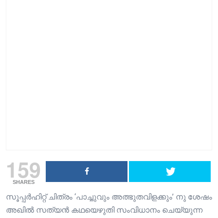
159
SHARES
സൂപ്പർഹിറ്റ് ചിത്രം ‘പാച്ചുവും അത്ഭുതവിളക്കും’ നു ശേഷം
അഖിൽ സത്യൻ കഥയെഴുതി സംവിധാനം ചെയ്യുന്ന