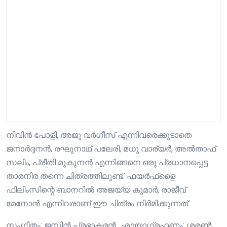
നിവിൻ പോളി, അജു വർഗീസ് എന്നിവരെക്കൂടാതെ
ജനാർദ്ദനൻ, രഘുനാഥ്‌ പലേരി, മധു വാര്യർ, അൽതാഫ്
സലിം, പ്രീതി മുകുന്ദൻ എന്നിങ്ങനെ ഒരു പ്രധാനപ്പെട്ട
താരനിര തന്നെ ചിത്രത്തിലുണ്ട്. ഫയർഫ്‌ളൈ
ഫിലിംസിന്റെ ബാനറിൽ അജയ്യ കുമാർ, രാജീവ്
മേനോൻ എന്നിവരാണ് ഈ ചിത്രം നിർമിക്കുന്നത്.
സംഗീതം: ജസ്റ്റിൻ പ്രഭാകരൻ, ഛായാഗ്രഹണം: ശരൺ