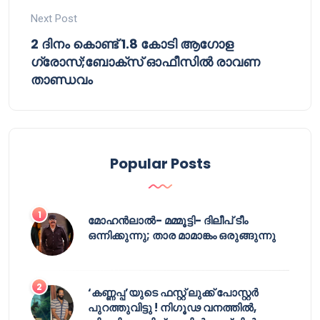
Next Post
2 ദിനം കൊണ്ട് 1.8 കോടി ആഗോള
ഗ്രോസ്;ബോക്സ് ഓഫീസിൽ രാവണ
താണ്ഡവം
Popular Posts
മോഹൻലാൽ- മമ്മൂട്ടി- ദിലീപ് ടീം
ഒന്നിക്കുന്നു; താര മാമാങ്കം ഒരുങ്ങുന്നു
‘കണ്ണപ്പ’യുടെ ഫസ്റ്റ് ലുക്ക് പോസ്റ്റർ
പുറത്തുവിട്ടു ! നിഗൂഢ വനത്തിൽ,