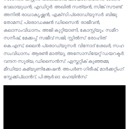
വേലായുധൻ, എഡിറ്റർ: അഖിൽ സത്യൻ, സിങ്ക് സൗണ്ട്:
അനിൽ രാധാകൃഷ്ണൻ, എക്സി.പ്രൊഡ്യൂസർ: ബിജു
തോമസ്, പ്രൊഡക്ഷൻ ഡിസൈൻ: രാജീവൻ,
കലാസംവിധാനം: അജി കുറ്റിയാണി, കോസ്റ്റ്യൂം: സമീറ
സനീഷ്, മേക്കപ്പ്: സജീവ് സജി, സ്റ്റിൽസ്: രോഹിത്
കെ.എസ്, ലൈൻ പ്രൊഡ്യൂസർ: വിനോദ് ശേഖർ, സഹ
സംവിധാനം: ആരൺ മാത്യു, അസോസിയേറ്റ് ഡയറക്ടർ:
വന്ദന സൂര്യ, ഡിസൈൻസ്: ഏസ്തറ്റിക് കുഞ്ഞമ്മ,
മീഡിയാ കമ്യൂണിക്കേഷൻ: അപർണ ഗിരീഷ്, മാർക്കറ്റിംഗ്:
സ്നേക്ക്പ്ലാന്‍റ്, പി.ആർ.ഓ: ഹെയിൻസ്.