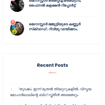
മെഗാസ്റ്റാർ ഭ്രമിപ്പിച്ച ഭ്രമയുഗം;
ഫൈനൽ കളക്ഷൻ റിപ്പോർട്ട്
മെഗാസ്റ്റാർ മമ്മൂട്ടിയുടെ കണ്ണൂർ
സ്‌ക്വാഡ് ; റിവ്യൂ വായിക്കാം.
Recent Posts
‘തുടക്കം’ ഇന്ന് മുതൽ തിയറ്ററുകളിൽ; വിസ്മയ
മോഹൻലാലിന്റെ ബിഗ് സ്ക്രീൻ അരങ്ങേറ്റം