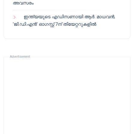
അവസരം
ഇന്ത്യയുടെ എഡിസണായി ആർ. മാധവൻ;
‘ജി.ഡി.എൻ’ ഓഗസ്റ്റ് 7ന് തിയേറ്ററുകളിൽ
Advertisement