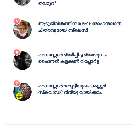
തലമുറ?
ആടുജീവിതത്തിന് ശേഷം മോഹൻലാൽ
ചിത്രവുമായി ബ്ലെസി
മെഗാസ്റ്റാർ ഭ്രമിപ്പിച്ച ഭ്രമയുഗം;
ഫൈനൽ കളക്ഷൻ റിപ്പോർട്ട്
മെഗാസ്റ്റാർ മമ്മൂട്ടിയുടെ കണ്ണൂർ
സ്‌ക്വാഡ് ; റിവ്യൂ വായിക്കാം.