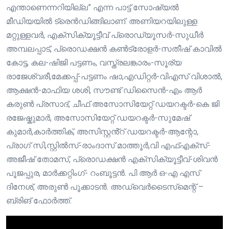
എന്താണെന്നറിയില്ല” എന്ന പാട്ട് സോഷ്യൽ
മീഡിയയിൽ ട്രെൻഡിങ്ങിലാണ്. അണിയറയിലുള്ള
മറ്റുള്ളവർ, എക്സിക്യൂട്ടീവ് പ്രൊഡ്യൂസർ-സുധീർ
അമ്പലപ്പാട്, പ്രൊഡക്ഷൻ കൺട്രോളർ-സതീഷ് കാവിൽ
കോട്ട, കല-ഷിജി പട്ടണം, വസ്ത്രലങ്കാരം-സൂര്യ
രാജേശ്വരീ,മേക്കപ്പ്-പട്ടണം ഷാ,എഡിറ്റർ-വിഎസ് വിശാൽ,
ആക്ഷൻ-മാഫിയ ശശി, സൗണ്ട് ഡിസൈൻ-എം ആർ
കരുൺ പ്രസാദ്, ചീഫ് അസോസിയേറ്റ് ഡയറക്ടർ-കെ ജി
രജേഷ്കുമാർ, അസോസിയേറ്റ് ഡയറക്ടർ-സുമേഷ്
കുമാർ,കാർത്തിക്, അസിസ്റ്റൻ്റ് ഡയറക്ടർ-ആന്റോ,
പ്രാഗ് സി,സ്റ്റിൽസ്-രാംദാസ് മാത്തൂർ,വി എഫ്എക്സ്-
അജീഷ് തോമസ്, പ്രൊഡക്ഷൻ എക്സിക്യൂട്ടീവ്-ശിവൻ
പൂജപ്പുര, മാർക്കറ്റിംഗ്- റംബൂട്ടൻ. പി ആർ ഒ-എ എസ്
ദിനേശ്, അരുൺ പൂക്കാടൻ. അഡ്വെർടൈസ്‌മെന്റ് –
ബ്രിങ് ഫോർത്ത്.