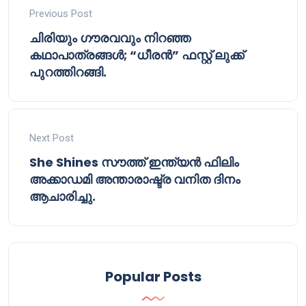
Previous Post
ചിരിയും ഗൗരവവും നിറഞ്ഞ
കഥാപാത്രങ്ങൾ; “ധീരൻ” ഫസ്റ്റ് ലുക്ക്
പുറത്തിറങ്ങി.
Next Post
She Shines സൗത്ത് ഇന്ത്യൻ ഫിലിം
അക്കാഡമി അന്താരാഷ്ട്ര വനിത ദിനം
ആചാരിച്ചു.
Popular Posts