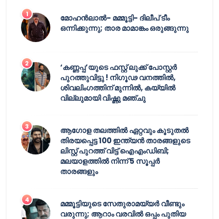
മോഹൻലാൽ- മമ്മൂട്ടി- ദിലീപ് ടീം
ഒന്നിക്കുന്നു; താര മാമാങ്കം ഒരുങ്ങുന്നു
‘കണ്ണപ്പ’യുടെ ഫസ്റ്റ് ലുക്ക് പോസ്റ്റർ
പുറത്തുവിട്ടു ! നിഗൂഢ വനത്തിൽ,
ശിവലിംഗത്തിന് മുന്നിൽ, കയ്യിൽ
വില്ലുമായി വിഷ്ണു മഞ്ചു
ആഗോള തലത്തിൽ ഏറ്റവും കൂടുതൽ
തിരയപ്പെട്ട 100 ഇന്ത്യൻ താരങ്ങളുടെ
ലിസ്റ്റ് പുറത്ത് വിട്ട് ഐഎംഡിബി;
മലയാളത്തിൽ നിന്ന് 5 സൂപ്പർ
താരങ്ങളും
മമ്മൂട്ടിയുടെ സേതുരാമയ്യർ വീണ്ടും
വരുന്നു; ആറാം വരവിൽ ഒപ്പം പുതിയ