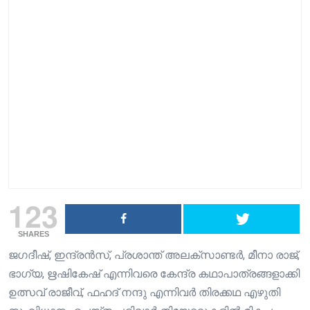
123
SHARES
ജഗദീഷ്, ഇന്ദ്രൻസ്, പ്രശാന്ത് അലക്സാണ്ടർ, മീനാ രാജ്,
ഭാഗ്യ, ഋഷികേഷ് എന്നിവരെ കേന്ദ്ര കഥാപാത്രങ്ങളാക്കി
ഉത്സവ്‌ രാജീവ്, ഫഹദ് നന്ദു എന്നിവർ തിരക്കഥ എഴുതി