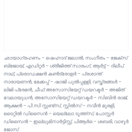
ഛായാഗ്രഹണം – ഷെഹ്നാദ് ജലാൽ, സംഗീതം – ജേക്സ്
ബിജോയ്, എഡിറ്റർ – ശ്രീജിത്ത് സാരംഗ്, ആർട്ട് – ദിലീപ്
നാഥ്, പ്രൊഡക്ഷൻ കൺട്രോളർ – പ്രശാന്ത്
നാരായണൻ, മേക്കപ്പ് – ഷാജി പുൽപ്പള്ളി, വസ്ത്രങ്ങൾ –
ലിജി പ്രേമൻ, ചീഫ് അസോസിയേറ്റ് ഡയറക്ടർ – അജിത്
വേലായുധൻ, അസോസിയേറ്റ് ഡയറക്ടർ – സിബിൻ രാജ്,
ആക്ഷൻ – പി സി സ്റ്റണ്ട്സ്, സ്റ്റിൽസ് – നവീൻ മുരളി,
ടൈറ്റിൽ ഡിസൈൻ – യെല്ലോ ടൂത്ത്സ്, പോസ്റ്റർ
ഡിസൈൻ – ഇല്ലുമിനാർട്ടിസ്റ്റ്, പിആർഒ – ശബരി, വാഴൂർ
ജോസ്.