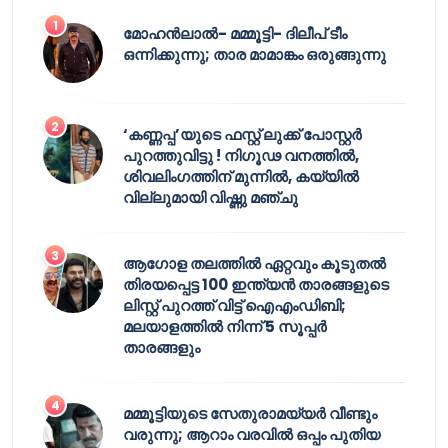
മോഹൻലാൽ- മമ്മൂട്ടി- ദിലീപ് ടീം
ഒന്നിക്കുന്നു; താര മാമാങ്കം ഒരുങ്ങുന്നു
‘കണ്ണപ്പ’യുടെ ഫസ്റ്റ് ലുക്ക് പോസ്റ്റർ
പുറത്തുവിട്ടു ! നിഗൂഢ വനത്തിൽ,
ശിവലിംഗത്തിന് മുന്നിൽ, കയ്യിൽ
വില്ലുമായി വിഷ്ണു മഞ്ചു
ആഗോള തലത്തിൽ ഏറ്റവും കൂടുതൽ
തിരയപ്പെട്ട 100 ഇന്ത്യൻ താരങ്ങളുടെ
ലിസ്റ്റ് പുറത്ത് വിട്ട് ഐഎംഡിബി;
മലയാളത്തിൽ നിന്ന് 5 സൂപ്പർ
താരങ്ങളും
മമ്മൂട്ടിയുടെ സേതുരാമയ്യർ വീണ്ടും
വരുന്നു; ആറാം വരവിൽ ഒപ്പം പുതിയ