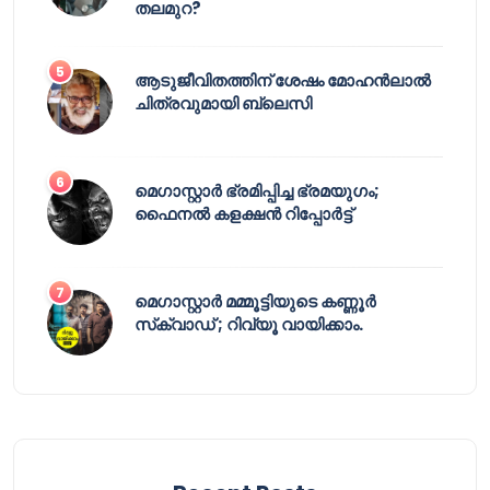
തലമുറ?
ആടുജീവിതത്തിന് ശേഷം മോഹൻലാൽ
ചിത്രവുമായി ബ്ലെസി
മെഗാസ്റ്റാർ ഭ്രമിപ്പിച്ച ഭ്രമയുഗം;
ഫൈനൽ കളക്ഷൻ റിപ്പോർട്ട്
മെഗാസ്റ്റാർ മമ്മൂട്ടിയുടെ കണ്ണൂർ
സ്‌ക്വാഡ് ; റിവ്യൂ വായിക്കാം.