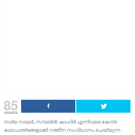
85
SHARES
നവ്യ നായർ, സൗബിൻ ഷാഹിർ എന്നിവരെ കേന്ദ്ര
കഥാപാത്രങ്ങളാക്കി റത്തീന സംവിധാനം ചെയ്യുന്ന