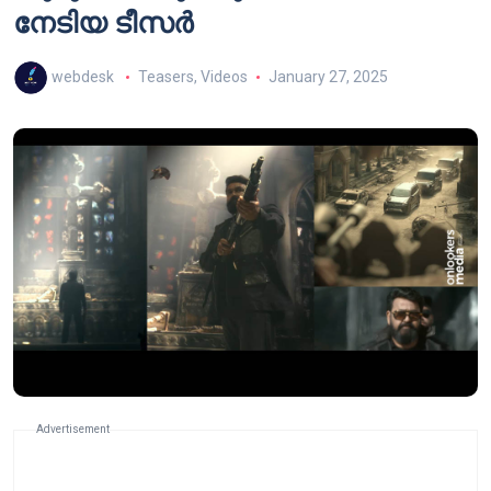
നേടിയ ടീസർ
webdesk
Teasers
,
Videos
January 27, 2025
Advertisement