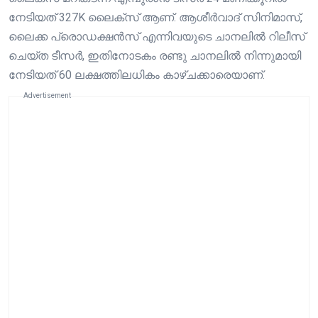
നേടിയത് 327K ലൈക്സ് ആണ്. ആശീർവാദ് സിനിമാസ്,
ലൈക്ക പ്രൊഡക്ഷൻസ് എന്നിവയുടെ ചാനലിൽ റിലീസ്
ചെയ്ത ടീസർ, ഇതിനോടകം രണ്ടു ചാനലിൽ നിന്നുമായി
നേടിയത് 60 ലക്ഷത്തിലധികം കാഴ്ചക്കാരെയാണ്.
Advertisement