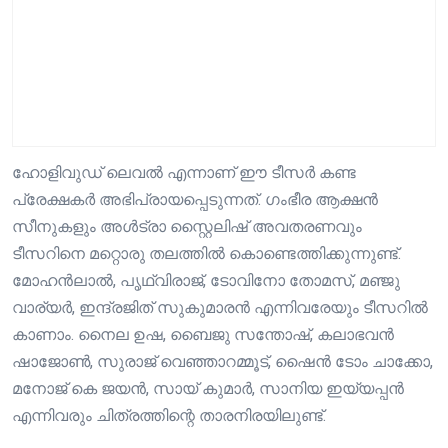
ഹോളിവുഡ് ലെവൽ എന്നാണ് ഈ ടീസർ കണ്ട
പ്രേക്ഷകർ അഭിപ്രായപ്പെടുന്നത്. ഗംഭീര ആക്ഷൻ
സീനുകളും അൾട്രാ സ്റ്റൈലിഷ് അവതരണവും
ടീസറിനെ മറ്റൊരു തലത്തിൽ കൊണ്ടെത്തിക്കുന്നുണ്ട്.
മോഹൻലാൽ, പൃഥ്വിരാജ്, ടോവിനോ തോമസ്, മഞ്ജു
വാര്യർ, ഇന്ദ്രജിത് സുകുമാരൻ എന്നിവരേയും ടീസറിൽ
കാണാം. നൈല ഉഷ, ബൈജു സന്തോഷ്, കലാഭവൻ
ഷാജോൺ, സുരാജ് വെഞ്ഞാറമ്മൂട്, ഷൈൻ ടോം ചാക്കോ,
മനോജ് കെ ജയൻ, സായ് കുമാർ, സാനിയ ഇയ്യപ്പൻ
എന്നിവരും ചിത്രത്തിന്റെ താരനിരയിലുണ്ട്.