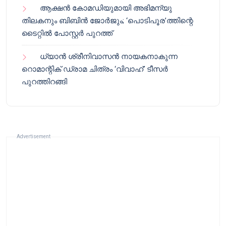
ആക്ഷൻ കോമഡിയുമായി അഭിമന്യു
തിലകനും ബിബിൻ ജോർജും; ‘പൊടിപൂര’ത്തിന്റെ
ടൈറ്റിൽ പോസ്റ്റർ പുറത്ത്
ധ്യാൻ ശ്രീനിവാസൻ നായകനാകുന്ന
റൊമാന്റിക് ഡ്രാമ ചിത്രം ‘വിവാഹ്’ ടീസർ
പുറത്തിറങ്ങി
Advertisement