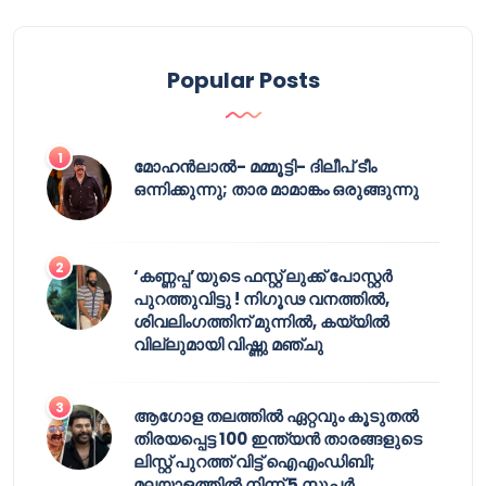
Popular Posts
മോഹൻലാൽ- മമ്മൂട്ടി- ദിലീപ് ടീം
ഒന്നിക്കുന്നു; താര മാമാങ്കം ഒരുങ്ങുന്നു
‘കണ്ണപ്പ’യുടെ ഫസ്റ്റ് ലുക്ക് പോസ്റ്റർ
പുറത്തുവിട്ടു ! നിഗൂഢ വനത്തിൽ,
ശിവലിംഗത്തിന് മുന്നിൽ, കയ്യിൽ
വില്ലുമായി വിഷ്ണു മഞ്ചു
ആഗോള തലത്തിൽ ഏറ്റവും കൂടുതൽ
തിരയപ്പെട്ട 100 ഇന്ത്യൻ താരങ്ങളുടെ
ലിസ്റ്റ് പുറത്ത് വിട്ട് ഐഎംഡിബി;
മലയാളത്തിൽ നിന്ന് 5 സൂപ്പർ