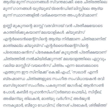
ആദ്യ മൂന്ന് സ്ഥാനങ്ങള്‍ സ്വന്തമാക്കി. ഒരേ ചിത്രത്തിലെ
മൂന്ന് ഗാനങ്ങള്‍ യുട്യൂബ് ട്രെന്‍ഡിങ് ലിസ്റ്റിലെ ആദ്യ
മൂന്ന് സ്ഥാനങ്ങളില്‍ വരികയെന്നത അപൂര്‍വ്വമാണ്.
ഉണ്ണി മുകുന്ദന്റെ മാസ്സ് വരവിനായ് വൻ പ്രതീക്ഷയോടെ
കാത്തിരിക്കുകയാണ് മലയാളികൾ. ക്യൂബ്സ്
എന്റർടൈൻമെന്റ്സിന്റെ ആദ്യ നിർമ്മാണ ചിത്രമാണിത്.
മാത്രമല്ല ക്യൂബ്സ് എന്റർടൈൻമെന്റ്സിന്റെ
പ്രൊമോഷൻസ് പ്രേക്ഷകർക്ക് കൂടുതൽ പ്രതീക്ഷയാണ്
ചിത്രത്തിൽ നൽകിയിരിക്കുന്നത്. മലയാളത്തിലെ ഏറ്റവും
വലിയ മാസ്സീവ്-വയലൻസ് ചിത്രം എന്ന ലേബലോടെ
എത്തുന്ന ഈ സിനിമക്ക് ‘കെ.ജി.എഫ്’, ‘സലാർ’ എന്നീ
ബ്രഹ്മാണ്ഡ ചിത്രങ്ങളുടെ സംഗീത സംവിധായകൻ രവി
ബസ്രൂരാണ് സംഗീതം പകരുന്നത്. ജഗദീഷ്, ആൻസൺ
പോൾ, കബീർ ദുഹാൻസിംഗ് (ടർബോ ഫെയിം), സിദ്ദീഖ്,
അഭിമന്യു തിലകൻ, മാത്യു വർഗീസ്, അർജുൻ
നന്ദകുമാർ, ബീറ്റോ ഡേവിസ്, ദിനേശ് പ്രഭാകർ, ശ്രീജിത്ത്