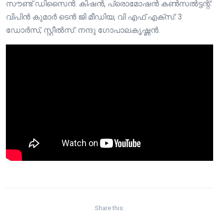
സൗണ്ട് ഡിസൈൻ: കിഷൻ, പ്രൊമോഷൻ കൺസൽട്ടന്റ്:
വിപിൻ കുമാർ ടെൻ ജി മീഡിയ, വി എഫ് എക്സ്: 3
ഡോർസ്, സ്റ്റീൽസ്: നന്ദു ഗോപാലകൃഷ്ണൻ.
Share this: