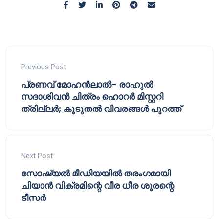
Previous Post
പ്രണവ് മോഹൻലാൽ- രാഹുൽ
സദാശിവൻ ചിത്രം ഹൊറർ മിസ്റ്ററി
ത്രില്ലർ; കൂടുതൽ വിവരങ്ങൾ പുറത്ത്
Next Post
സോഷ്യൽ മീഡിയയിൽ തരംഗമായി
ചിയാൻ വിക്രമിന്റെ വീര ധീര ശൂരന്റെ
ടീസർ