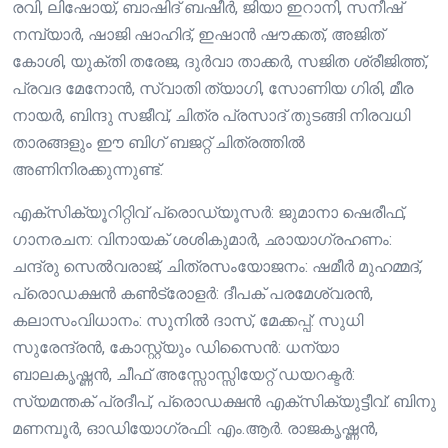
രവി, ലിഷോയ്, ബാഷിദ് ബഷീർ, ജിയാ ഇറാനി, സനീഷ്
നമ്പ്യാർ, ഷാജി ഷാഹിദ്, ഇഷാൻ ഷൗക്കത്, അജിത്
കോശി, യുക്തി തരേജ, ദുർവാ താക്കർ, സജിത ശ്രീജിത്ത്,
പ്രവദ മേനോൻ, സ്വാതി ത്യാഗി, സോണിയ ഗിരി, മീര
നായർ, ബിന്ദു സജീവ്, ചിത്ര പ്രസാദ് തുടങ്ങി നിരവധി
താരങ്ങളും ഈ ബിഗ് ബജറ്റ് ചിത്രത്തിൽ
അണിനിരക്കുന്നുണ്ട്.
എക്സിക്യൂറിറ്റിവ് പ്രൊഡ്യൂസർ: ജുമാനാ ഷെരീഫ്,
ഗാനരചന: വിനായക് ശശികുമാർ, ഛായാഗ്രഹണം:
ചന്ദ്രു സെൽവരാജ്, ചിത്രസംയോജനം: ഷമീർ മുഹമ്മദ്,
പ്രൊഡക്ഷൻ കൺട്രോളർ: ദീപക് പരമേശ്വരൻ,
കലാസംവിധാനം: സുനിൽ ദാസ്, മേക്കപ്പ്: സുധി
സുരേന്ദ്രൻ, കോസ്റ്റ്യും ഡിസൈൻ: ധന്യാ
ബാലകൃഷ്ണൻ, ചീഫ് അസ്സോസ്സിയേറ്റ് ഡയറക്ടർ:
സ്യമന്തക് പ്രദീപ്, പ്രൊഡക്ഷൻ എക്സിക്യുട്ടീവ്: ബിനു
മണമ്പൂർ, ഓഡിയോഗ്രഫി: എം.ആർ. രാജകൃഷ്ണൻ,