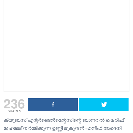
236
SHARES
ക്യൂബ്സ് എന്റർടൈൻമെന്റ്സിന്റെ ബാനറിൽ ഷെരീഫ്
മുഹമ്മദ് നിർമ്മിക്കുന്ന ഉണ്ണി മുകുന്ദൻ-ഹനീഫ് അദെനി