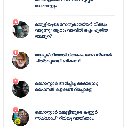
താരങ്ങളും
മമ്മൂട്ടിയുടെ സേതുരാമയ്യർ വീണ്ടും
വരുന്നു; ആറാം വരവിൽ ഒപ്പം പുതിയ
തലമുറ?
ആടുജീവിതത്തിന് ശേഷം മോഹൻലാൽ
ചിത്രവുമായി ബ്ലെസി
മെഗാസ്റ്റാർ ഭ്രമിപ്പിച്ച ഭ്രമയുഗം;
ഫൈനൽ കളക്ഷൻ റിപ്പോർട്ട്
മെഗാസ്റ്റാർ മമ്മൂട്ടിയുടെ കണ്ണൂർ
സ്‌ക്വാഡ് ; റിവ്യൂ വായിക്കാം.