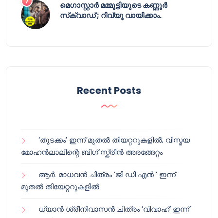
മെഗാസ്റ്റാർ മമ്മൂട്ടിയുടെ കണ്ണൂർ
സ്‌ക്വാഡ് ; റിവ്യൂ വായിക്കാം.
Recent Posts
‘തുടക്കം’ ഇന്ന് മുതൽ തിയറ്ററുകളിൽ; വിസ്മയ
മോഹൻലാലിന്റെ ബിഗ് സ്ക്രീൻ അരങ്ങേറ്റം
ആർ. മാധവൻ ചിത്രം ‘ജി ഡി എൻ ‘ ഇന്ന്
മുതൽ തിയേറ്ററുകളിൽ
ധ്യാൻ ശ്രീനിവാസൻ ചിത്രം ‘വിവാഹ്’ ഇന്ന്