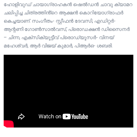
ഹോളിവുഡ് ചായാഗ്രാഹകന്‍ ഷെല്‍ഡന്‍ ചാവു ക്യാമറ
ചലിപ്പിച്ച ചിത്രത്തിൻ്റെ ആക്ഷന്‍ കൊറിയോഗ്രാഫര്‍
കെച്ചയാണ്. സംഗീതം- സ്റ്റീഫൻ ദേവസി, എഡിറ്റർ-
ആന്റണി ഗോൺസാൽവസ്, പ്രൊഡക്ഷൻ ഡിസൈനർ
– ചിന്ന, എക്സിക്യൂട്ടീവ് പ്രൊഡ്യൂസർ- വിനയ്
മഹേശ്വർ, ആർ വിജയ് കുമാർ, പിആർഒ- ശബരി.