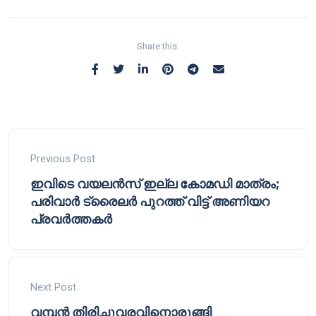
Share this:
Previous Post
ഇവിടെ വയലൻസ് ഇല്ല കോമഡി മാത്രം;
പരിവാർ ട്രൈലർ പുറത്ത് വിട്ട് അണിയറ
പ്രവർത്തകർ
Next Post
വമ്പൻ തിരിച്ചുവരവിനൊരുങ്ങി