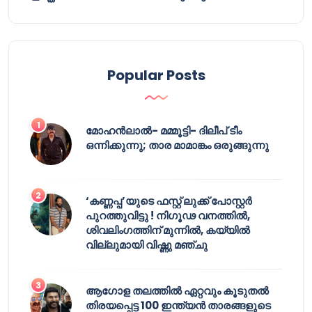
Popular Posts
മോഹൻലാൽ- മമ്മൂട്ടി- ദിലീപ് ടീം
ഒന്നിക്കുന്നു; താര മാമാങ്കം ഒരുങ്ങുന്നു
‘കണ്ണപ്പ’യുടെ ഫസ്റ്റ് ലുക്ക് പോസ്റ്റർ
പുറത്തുവിട്ടു ! നിഗൂഢ വനത്തിൽ,
ശിവലിംഗത്തിന് മുന്നിൽ, കയ്യിൽ
വില്ലുമായി വിഷ്ണു മഞ്ചു
ആഗോള തലത്തിൽ ഏറ്റവും കൂടുതൽ
തിരയപ്പെട്ട 100 ഇന്ത്യൻ താരങ്ങളുടെ