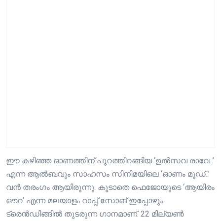
ഈ കഴിഞ്ഞ ഓണത്തിന് പുറത്തിറങ്ങിയ ‘ഉൽസവ രാവേ..’
എന്ന ആൽബവും സാഹസം സിനിമയിലെ ‘ഓണം മൂഡ്..’
വൻ തരംഗം ആയിരുന്നു. കൂടാതെ ഫെജോയുടെ ‘ആയിരം
ഔറ’ എന്ന മലയാളം റാപ്പ് സോങ് ഇപ്പോഴും
ട്രെൻഡിങ്ങിൽ തുടരുന്ന ഗാനമാണ്. 22 മില്യൺ