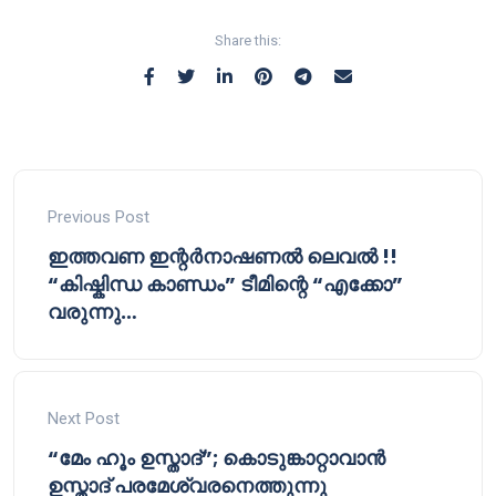
Share this:
Previous Post
ഇത്തവണ ഇന്റർനാഷണൽ ലെവൽ !!
“കിഷ്കിന്ധ കാണ്ഡം” ടീമിന്റെ “എക്കോ”
വരുന്നു…
Next Post
“മേം ഹൂം ഉസ്താദ്”; കൊടുങ്കാറ്റാവാൻ
ഉസ്താദ് പരമേശ്വരനെത്തുന്നു