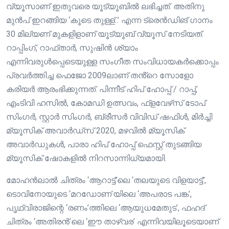
വ്യൂസാണ് ഇതുവരെ യൂട്യൂബിൽ ലഭിച്ചത്. അതിനു
മുൻപ് ഇറങ്ങിയ ‘കൂടെ തുള്ള്..’ എന്ന ട്രെൻഡിങ് ഗാനം
30 മില്യണ് മുകളിളാണ് യൂട്യൂബ് വ്യൂസ് നേടിയത്.
റാപ്പിംഗ്, റാഫ്താർ, സുഷിൻ ശ്യാം
എന്നിവരുൾപ്പെടെയുള്ള സംഗീത സംവിധായകർക്കൊപ്പം
പ്രവർത്തിച്ച ഫെജോ 2009ലാണ് തൻ്റെ സോളോ
കരിയർ ആരംഭിക്കുന്നത്. പിന്നീട് ഹിപ് ഹോപ്പ് / റാപ്പ്,
എംടിവി ഹസിൽ, കോമഡി ഉത്സവം, ഫ്‌ളവേഴ്‌സ് ടോപ്
സിംഗർ, സ്റ്റാർ സിംഗർ, ബ്രീസർ വിവിഡ് ഷഫിൾ, മിർച്ചി
മ്യൂസിക് അവാർഡ്‌സ് 2020, മഴവിൽ മ്യൂസിക്
അവാർഡുകൾ, പാരാ ഹിപ് ഹോപ്പ് ഫെസ്റ്റ് തുടങ്ങിയ
മ്യൂസിക് ഷോകളിൽ നിറസാന്നിധ്യമായി.
മോഹൻലാൽ ചിത്രം ‘ആറാട്ട്’ലെ ‘തലയുടെ വിളയാട്ട്’,
ടൊവിനോയുടെ ‘മറഡോണ’യിലെ ‘അപരാട പങ്ക’,
പൃഥ്വിരാജിന്റെ ‘രണം’ത്തിലെ ‘ആയുധമേതുട’, ഫഹദ്
ചിത്രം ‘അതിരൻ’ലെ ‘ഈ താഴ്വര’ എന്നിവയിലൂടെയാണ്