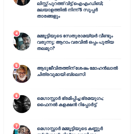
ലിസ്റ്റ് പുറത്ത് വിട്ട് ഐഎംഡിബി;
മലയാളത്തിൽ നിന്ന് 5 സൂപ്പർ
താരങ്ങളും
മമ്മൂട്ടിയുടെ സേതുരാമയ്യർ വീണ്ടും
വരുന്നു; ആറാം വരവിൽ ഒപ്പം പുതിയ
തലമുറ?
ആടുജീവിതത്തിന് ശേഷം മോഹൻലാൽ
ചിത്രവുമായി ബ്ലെസി
മെഗാസ്റ്റാർ ഭ്രമിപ്പിച്ച ഭ്രമയുഗം;
ഫൈനൽ കളക്ഷൻ റിപ്പോർട്ട്
മെഗാസ്റ്റാർ മമ്മൂട്ടിയുടെ കണ്ണൂർ