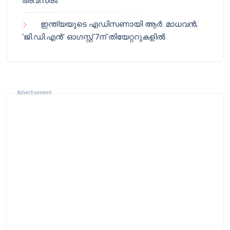
അവസരം
ഇന്ത്യയുടെ എഡിസണായി ആർ. മാധവൻ;
‘ജി.ഡി.എൻ’ ഓഗസ്റ്റ് 7ന് തിയേറ്ററുകളിൽ
Advertisement