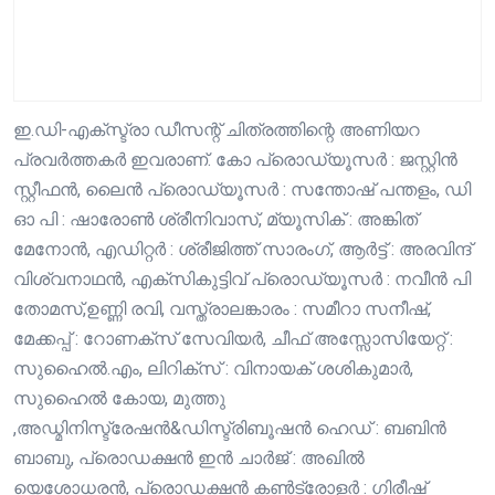
ഇ.ഡി-എക്സ്ട്രാ ഡീസന്റ് ചിത്രത്തിന്റെ അണിയറ
പ്രവർത്തകർ ഇവരാണ്. കോ പ്രൊഡ്യൂസർ : ജസ്റ്റിൻ
സ്റ്റീഫൻ, ലൈൻ പ്രൊഡ്യൂസർ : സന്തോഷ് പന്തളം, ഡി
ഓ പി : ഷാരോൺ ശ്രീനിവാസ്, മ്യൂസിക് : അങ്കിത്
മേനോൻ, എഡിറ്റർ : ശ്രീജിത്ത് സാരംഗ്, ആർട്ട് : അരവിന്ദ്
വിശ്വനാഥൻ, എക്സികുട്ടിവ് പ്രൊഡ്യൂസർ : നവീൻ പി
തോമസ്,ഉണ്ണി രവി, വസ്ത്രാലങ്കാരം : സമീറാ സനീഷ്,
മേക്കപ്പ് : റോണക്സ് സേവിയർ, ചീഫ് അസ്സോസിയേറ്റ് :
സുഹൈൽ.എം, ലിറിക്‌സ് : വിനായക് ശശികുമാർ,
സുഹൈൽ കോയ, മുത്തു
,അഡ്മിനിസ്ട്രേഷൻ&ഡിസ്ട്രിബൂഷൻ ഹെഡ് : ബബിൻ
ബാബു, പ്രൊഡക്ഷൻ ഇൻ ചാർജ് : അഖിൽ
യെശോധരൻ, പ്രൊഡക്ഷൻ കൺട്രോളർ : ഗിരീഷ്