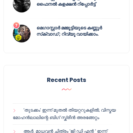
ഫൈനൽ കളക്ഷൻ റിപ്പോർട്ട്
മെഗാസ്റ്റാർ മമ്മൂട്ടിയുടെ കണ്ണൂർ
സ്‌ക്വാഡ് ; റിവ്യൂ വായിക്കാം.
Recent Posts
‘തുടക്കം’ ഇന്ന് മുതൽ തിയറ്ററുകളിൽ; വിസ്മയ
മോഹൻലാലിന്റെ ബിഗ് സ്ക്രീൻ അരങ്ങേറ്റം
ആർ. മാധവൻ ചിത്രം ‘ജി ഡി എൻ ‘ ഇന്ന്