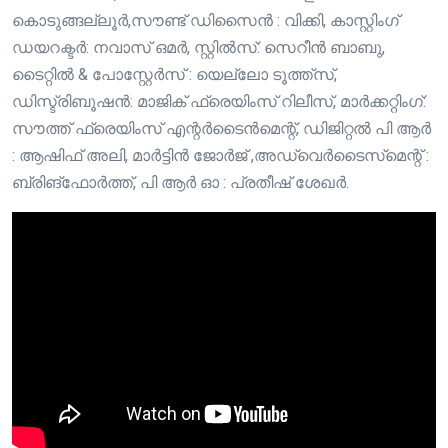
കൊടുങ്ങല്ലൂർ,സൗണ്ട് ഡിസൈൻ : വിക്കി, കാസ്റ്റിംഗ്
ഡയറക്ടർ: നവാസ് ഒമർ, സ്റ്റിൽസ്: സെറീൻ ബാബു,
ടൈറ്റിൽ & പോസ്റ്റേർസ് : യെല്ലോ ടൂത്ത്സ്,
ഡിസ്ട്രിബൂഷൻ: മാജിക് ഫ്രെയിംസ് റിലീസ്, മാർക്കറ്റിംഗ്:
സൗത്ത് ഫ്രെയിംസ് എന്റർടൈൻമെന്റ്, ഡിജിറ്റൽ പി ആർ
: ആഷിഫ് അലി, മാർട്ടിൻ ജോർജ് ,അഡ്വെർടൈസ്‌മെന്റ് :
ബ്രിങ്ഫോർത്ത്, പി ആർ ഓ : പ്രതീഷ് ശേഖർ.