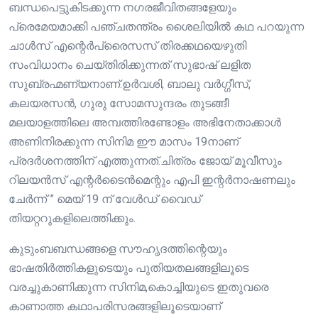
ബന്ധപെട്ടുകിടക്കുന്ന നഗരജീവിതങ്ങളേയും
പ്രെമേയമാക്കി പഞ്ചതന്ത്രം ശൈലിയിൽ കഥ പറയുന്ന
ചാൾസ് എന്റെർപ്രൈസസ് തിരക്കഥയെഴുതി
സംവിധാനം ചെയ്തിരിക്കുന്നത് സുഭാഷ് ലളിത
സുബ്രഹ്മണ്യനാണ്.ഉർവശി, ബാലു വർഗ്ഗീസ്,
കലയരസൻ, ഗുരു സോമസുന്ദരം തുടങ്ങീ
മലയാളത്തിലെ അമ്പത്തിരണ്ടോളം അഭിനേതാക്കാൾ
അണിനിരക്കുന്ന സിനിമ ഈ മാസം 19നാണ്
പ്രദർശനത്തിന് എത്തുന്നത്.ചിത്രം ജോയ് മൂവീസും
റിലയൻസ് എന്റർടൈൻമെന്റും എപി ഇന്റർനാഷണലും
ചേർന്ന് ” മെയ് 19 ന് വേൾഡ് വൈഡ്
തിയറ്ററുകളിലെത്തിക്കും.
കുടുംബബന്ധങ്ങളെ സൗഹൃദത്തിന്റെയും
ഭാഷതിർത്തികളുടെയും പുതിയതലങ്ങളിലൂടെ
വരച്ചുകാണിക്കുന്ന സിനിമ,കൊച്ചിയുടെ ഇതുവരെ
കാണാത്ത കഥാപരിസരങ്ങളിലൂടെയാണ്