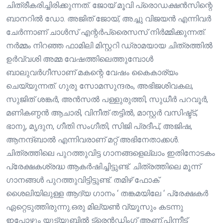
ചിത്രീകരിച്ചിരിക്കുന്നത്. ജോയ് മൂവി പ്രൊഡക്ഷൻസിന്റെ
ബാനറിൽ ഡോ. അജിത് ജോയ്, അച്ചു വിജയൻ എന്നിവർ
ചേർന്നാണ് ചാൾസ് എന്റർപ്രൈസസ് നിർമ്മിക്കുന്നത്.
നർമ്മം നിറഞ്ഞ ഫാമിലി മിസ്റ്ററി ഡ്രാമയായ ചിത്രത്തിൽ
ഉർവ്വശി അമ്മ വേഷത്തിലെത്തുമ്പോൾ
ബാലുവർഗീസാണ് മകന്റെ വേഷം കൈകാര്യം
ചെയ്യുന്നത്. ഗുരു സോമസുന്ദരം, അഭിജശിവകല,
സുജിത് ശങ്കർ, അൻസൽ പള്ളുരുത്തി, സുധീർ പറവൂർ,
മണികണ്ഠൻ ആചാരി, വിനീത് തട്ടിൽ, മാസ്റ്റർ വസിഷ്ട്ട്,
ഭാനു, മൃദുന, ഗീതി സംഗീതി, സിജി പ്രദീപ്, അജിഷ,
ആനന്ദ്ബാൽ എന്നിവരാണ് മറ്റ് അഭിനേതാക്കൾ.
ചിത്രത്തിലെ പുറത്തുവിട്ട ഗാനങ്ങളെല്ലാം ഇതിനോടകം
പ്രേക്ഷകശ്രദ്ധ ആകർഷിച്ചിട്ടുണ്ട്. ചിത്രത്തിലെ മൂന്ന്
ഗാനങ്ങൾ പുറത്തുവിട്ടിട്ടുണ്ട്. തമിഴ് ഫോക്
ശൈലിയിലുള്ള ആദ്യ ഗാനം ‘ തങ്കമയിലേ ‘ പ്രേക്ഷകർ
ഏറ്റെടുത്തിരുന്നു.ഒരു മില്യൺ വ്യൂസും കടന്നു
ഇപ്പോഴും യൂട്യൂബിൽ ട്രെൻഡിംഗ് ആണ്.പിന്നീട്