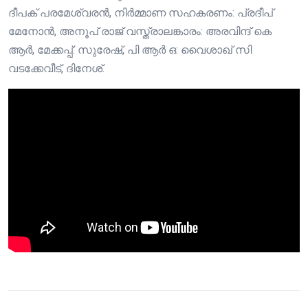
ദീപക് പരമേശ്വരൻ, നിർമ്മാണ സഹകരണം: പ്രദീപ്
മേനോൻ, അനൂപ് രാജ് വസ്ത്രാലങ്കാരം: അരവിന്ദ് കെ
ആർ, മേക്കപ്പ്: സുരേഷ്, പി ആർ ഒ: വൈശാഖ് സി
വടക്കേവീട്, ദിനേശ്.