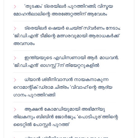
‘തുടക്കം’ ട്രെയിലർ പുറത്തിറങ്ങി; വിസ്മയ
മോഹൻലാലിന്റെ അരങ്ങേറ്റത്തിന് ആവേശം
ട്രെയിലർ ഷെയർ ചെയ്‌ത് സ്വർണം നേടാം;
‘ജി.ഡി.എൻ’ ടീമിന്റെ മത്സരവുമായി ആരാധകർക്ക്
അവസരം
ഇന്ത്യയുടെ എഡിസണായി ആർ. മാധവൻ;
‘ജി.ഡി.എൻ’ ഓഗസ്റ്റ് 7ന് തിയേറ്ററുകളിൽ
ധ്യാൻ ശ്രീനിവാസൻ നായകനാകുന്ന
റൊമാന്റിക് ഡ്രാമ ചിത്രം ‘വിവാഹ്’ന്റെ ആദ്യ
ഗാനം പുറത്തിറങ്ങി
ആക്ഷൻ കോമഡിയുമായി അഭിമന്യു
തിലകനും ബിബിൻ ജോർജും; ‘പൊടിപൂര’ത്തിന്റെ
ടൈറ്റിൽ പോസ്റ്റർ പുറത്ത്