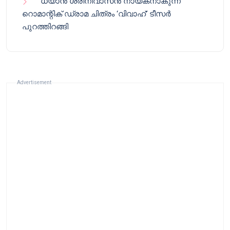
ധ്യാൻ ശ്രീനിവാസൻ നായകനാകുന്ന
റൊമാന്റിക് ഡ്രാമ ചിത്രം ‘വിവാഹ്’ ടീസർ
പുറത്തിറങ്ങി
Advertisement