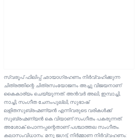
സ്വരൂപ് ഫിലിപ്പ് ഛായാഗ്രഹണം നിർവ്വഹിക്കുന്ന
ചിത്രത്തിന്റെ ചിത്രസംയോജനം അച്ചു വിജയനാണ്
കൈകാര്യം ചെയ്യുന്നത്. അൻവർ അലി, ഇമ്പാച്ചി,
നാച്ചി, സംഗീത ചേനംപുല്ലി, സുഭാഷ്
ലളിതസുബ്രഹ്മണ്യൻ എന്നിവരുടെ വരികൾക്ക്
സുബ്രഹ്മണ്യൻ കെ വിയാണ് സംഗീതം പകരുന്നത്.
അശോക് പൊന്നപ്പന്റെതാണ് പശ്ചാത്തല സംഗീതം.
കലാസംവിധാനം: മനു ജഗദ്, നിർമ്മാണ നിർവ്വഹണം: