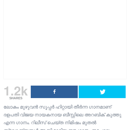
1.2k
SHARES
ലോകം മുഴുവൻ സൂപ്പർ ഹിറ്റായി തീർന്ന ഗാനമാണ്
ദളപതി വിജയ നായകനായ ബീസ്റ്റിലെ അറബിക് കുത്തു
എന്ന ഗാനം. റിലീസ് ചെയ്ത നിമിഷം മുതൽ