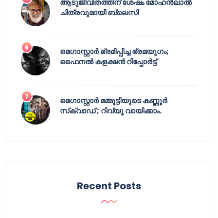
ആടുജീവിതത്തിന് ശേഷം മോഹൻലാൽ
ചിത്രവുമായി ബ്ലെസി
മെഗാസ്റ്റാർ ഭ്രമിപ്പിച്ച ഭ്രമയുഗം;
ഫൈനൽ കളക്ഷൻ റിപ്പോർട്ട്
മെഗാസ്റ്റാർ മമ്മൂട്ടിയുടെ കണ്ണൂർ
സ്‌ക്വാഡ് ; റിവ്യൂ വായിക്കാം.
Recent Posts