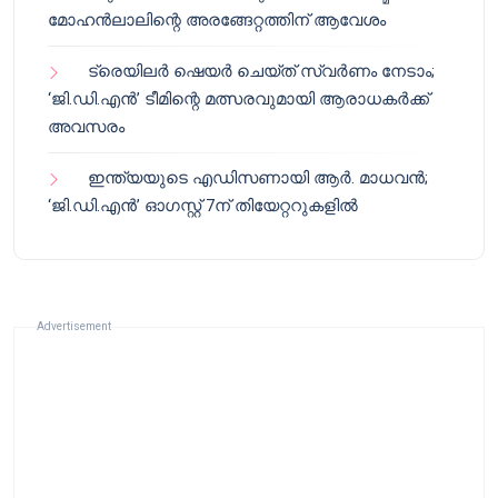
മോഹൻലാലിന്റെ അരങ്ങേറ്റത്തിന് ആവേശം
ട്രെയിലർ ഷെയർ ചെയ്‌ത് സ്വർണം നേടാം;
‘ജി.ഡി.എൻ’ ടീമിന്റെ മത്സരവുമായി ആരാധകർക്ക്
അവസരം
ഇന്ത്യയുടെ എഡിസണായി ആർ. മാധവൻ;
‘ജി.ഡി.എൻ’ ഓഗസ്റ്റ് 7ന് തിയേറ്ററുകളിൽ
Advertisement