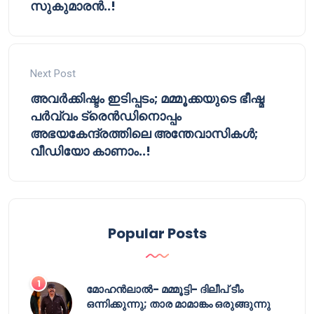
സുകുമാരൻ..!
Next Post
അവര്‍ക്കിഷ്ടം ഇടിപ്പടം; മമ്മൂക്കയുടെ ഭീഷ്മ
പർവ്വം ട്രെൻഡിനൊപ്പം
അഭയകേന്ദ്രത്തിലെ അന്തേവാസികള്‍;
വീഡിയോ കാണാം..!
Popular Posts
മോഹൻലാൽ- മമ്മൂട്ടി- ദിലീപ് ടീം
ഒന്നിക്കുന്നു; താര മാമാങ്കം ഒരുങ്ങുന്നു