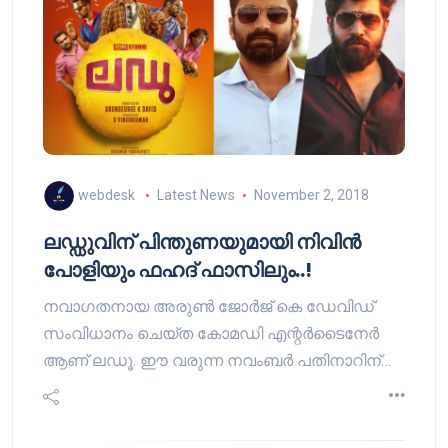
webdesk
Latest News
November 2, 2018
ലഡ്ഡുവിന് പിന്തുണയുമായി നിവിൻ
പോളിയും ഫഹദ് ഫാസിലും..!
നവാഗതനായ അരുൺ ജോർജ് കെ ഡേവിഡ്
സംവിധാനം ചെയ്ത കോമഡി എന്റർടൈനേർ
ആണ് ലഡൂ. ഈ വരുന്ന നവംബർ പതിനാറിന്…