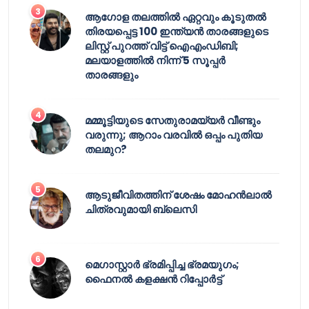
ആഗോള തലത്തിൽ ഏറ്റവും കൂടുതൽ
തിരയപ്പെട്ട 100 ഇന്ത്യൻ താരങ്ങളുടെ
ലിസ്റ്റ് പുറത്ത് വിട്ട് ഐഎംഡിബി;
മലയാളത്തിൽ നിന്ന് 5 സൂപ്പർ
താരങ്ങളും
മമ്മൂട്ടിയുടെ സേതുരാമയ്യർ വീണ്ടും
വരുന്നു; ആറാം വരവിൽ ഒപ്പം പുതിയ
തലമുറ?
ആടുജീവിതത്തിന് ശേഷം മോഹൻലാൽ
ചിത്രവുമായി ബ്ലെസി
മെഗാസ്റ്റാർ ഭ്രമിപ്പിച്ച ഭ്രമയുഗം;
ഫൈനൽ കളക്ഷൻ റിപ്പോർട്ട്