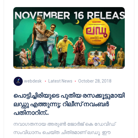
webdesk
Latest News
October 28, 2018
പൊട്ടിച്ചിരിയുടെ പുതിയ രസക്കൂട്ടുമായി
ലഡ്ഡു എത്തുന്നു; റിലീസ് നവംബർ
പതിനാറിന്..
നവാഗതനായ അരുൺ ജോർജ് കെ ഡേവിഡ്
സംവിധാനം ചെയ്ത ചിത്രമാണ് ലഡൂ. ഈ