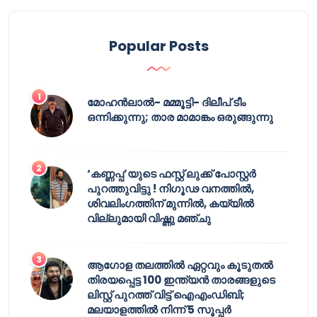
Popular Posts
മോഹൻലാൽ- മമ്മൂട്ടി- ദിലീപ് ടീം
ഒന്നിക്കുന്നു; താര മാമാങ്കം ഒരുങ്ങുന്നു
‘കണ്ണപ്പ’യുടെ ഫസ്റ്റ് ലുക്ക് പോസ്റ്റർ
പുറത്തുവിട്ടു ! നിഗൂഢ വനത്തിൽ,
ശിവലിംഗത്തിന് മുന്നിൽ, കയ്യിൽ
വില്ലുമായി വിഷ്ണു മഞ്ചു
ആഗോള തലത്തിൽ ഏറ്റവും കൂടുതൽ
തിരയപ്പെട്ട 100 ഇന്ത്യൻ താരങ്ങളുടെ
ലിസ്റ്റ് പുറത്ത് വിട്ട് ഐഎംഡിബി;
മലയാളത്തിൽ നിന്ന് 5 സൂപ്പർ