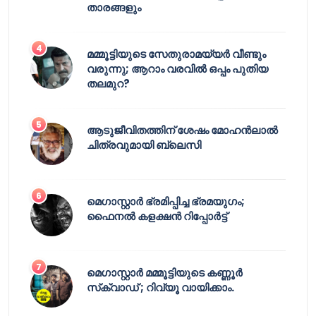
താരങ്ങളും
മമ്മൂട്ടിയുടെ സേതുരാമയ്യർ വീണ്ടും
വരുന്നു; ആറാം വരവിൽ ഒപ്പം പുതിയ
തലമുറ?
ആടുജീവിതത്തിന് ശേഷം മോഹൻലാൽ
ചിത്രവുമായി ബ്ലെസി
മെഗാസ്റ്റാർ ഭ്രമിപ്പിച്ച ഭ്രമയുഗം;
ഫൈനൽ കളക്ഷൻ റിപ്പോർട്ട്
മെഗാസ്റ്റാർ മമ്മൂട്ടിയുടെ കണ്ണൂർ
സ്‌ക്വാഡ് ; റിവ്യൂ വായിക്കാം.