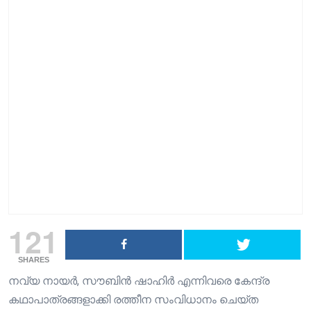
121
SHARES
നവ്യ നായർ, സൗബിൻ ഷാഹിർ എന്നിവരെ കേന്ദ്ര
കഥാപാത്രങ്ങളാക്കി രത്തീന സംവിധാനം ചെയ്ത