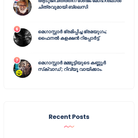
ആടുജീവിതത്തിന് ശേഷം മോഹൻലാൽ
ചിത്രവുമായി ബ്ലെസി
മെഗാസ്റ്റാർ ഭ്രമിപ്പിച്ച ഭ്രമയുഗം;
ഫൈനൽ കളക്ഷൻ റിപ്പോർട്ട്
മെഗാസ്റ്റാർ മമ്മൂട്ടിയുടെ കണ്ണൂർ
സ്‌ക്വാഡ് ; റിവ്യൂ വായിക്കാം.
Recent Posts