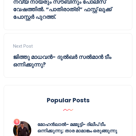
നവ്യ നായരും സൗബിനും പോലീസ്
വേഷത്തിൽ. “പാതിരാത്രി” ഫസ്റ്റ് ലുക്ക്
പോസ്റ്റർ പുറത്ത്.
Next Post
ജിത്തു മാധവൻ- ദുൽഖർ സൽമാൻ ടീം
ഒന്നിക്കുന്നു?
Popular Posts
മോഹൻലാൽ- മമ്മൂട്ടി- ദിലീപ് ടീം
ഒന്നിക്കുന്നു; താര മാമാങ്കം ഒരുങ്ങുന്നു