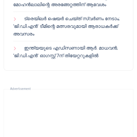
മോഹൻലാലിന്റെ അരങ്ങേറ്റത്തിന് ആവേശം
ട്രെയിലർ ഷെയർ ചെയ്‌ത് സ്വർണം നേടാം;
‘ജി.ഡി.എൻ’ ടീമിന്റെ മത്സരവുമായി ആരാധകർക്ക്
അവസരം
ഇന്ത്യയുടെ എഡിസണായി ആർ. മാധവൻ;
‘ജി.ഡി.എൻ’ ഓഗസ്റ്റ് 7ന് തിയേറ്ററുകളിൽ
Advertisement