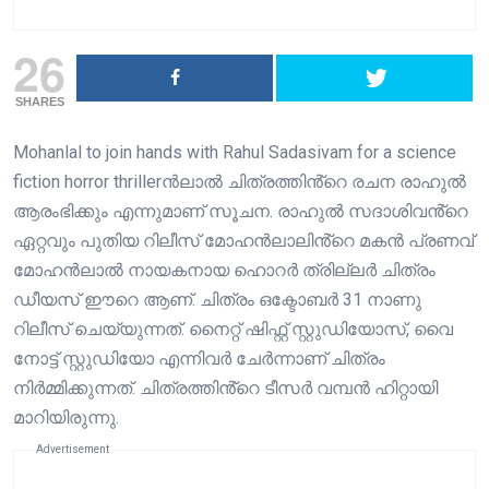
26
SHARES
Mohanlal to join hands with Rahul Sadasivam for a science
fiction horror thrillerൻലാൽ ചിത്രത്തിൻ്റെ രചന രാഹുൽ
ആരംഭിക്കും എന്നുമാണ് സൂചന. രാഹുൽ സദാശിവൻ്റെ
ഏറ്റവും പുതിയ റിലീസ് മോഹൻലാലിൻ്റെ മകൻ പ്രണവ്
മോഹൻലാൽ നായകനായ ഹൊറർ ത്രില്ലർ ചിത്രം
ഡീയസ് ഈറെ ആണ്. ചിത്രം ഒക്ടോബർ 31 നാണു
റിലീസ് ചെയ്യുന്നത്. നൈറ്റ് ഷിഫ്റ്റ് സ്റ്റുഡിയോസ്, വൈ
നോട്ട് സ്റ്റുഡിയോ എന്നിവർ ചേർന്നാണ് ചിത്രം
നിർമ്മിക്കുന്നത്. ചിത്രത്തിൻ്റെ ടീസർ വമ്പൻ ഹിറ്റായി
മാറിയിരുന്നു.
Advertisement