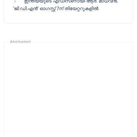
ഇന്ത്യയുടെ എഡിസണായി ആർ. മാധവൻ;
‘ജി.ഡി.എൻ’ ഓഗസ്റ്റ് 7ന് തിയേറ്ററുകളിൽ
Advertisement