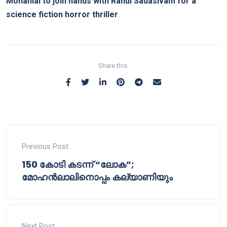
Mohanlal to join hands with Rahul Sadasivam for a
science fiction horror thriller
Share this:
Previous Post
150 കോടി കടന്ന് “ലോക”;
മോഹൻലാലിനൊപ്പം കല്യാണിയും
Next Post