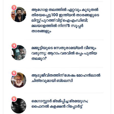
ആഗോള തലത്തിൽ ഏറ്റവും കൂടുതൽ
തിരയപ്പെട്ട 100 ഇന്ത്യൻ താരങ്ങളുടെ
ലിസ്റ്റ് പുറത്ത് വിട്ട് ഐഎംഡിബി;
മലയാളത്തിൽ നിന്ന് 5 സൂപ്പർ
താരങ്ങളും
മമ്മൂട്ടിയുടെ സേതുരാമയ്യർ വീണ്ടും
വരുന്നു; ആറാം വരവിൽ ഒപ്പം പുതിയ
തലമുറ?
ആടുജീവിതത്തിന് ശേഷം മോഹൻലാൽ
ചിത്രവുമായി ബ്ലെസി
മെഗാസ്റ്റാർ ഭ്രമിപ്പിച്ച ഭ്രമയുഗം;
ഫൈനൽ കളക്ഷൻ റിപ്പോർട്ട്