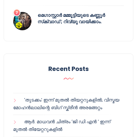
മെഗാസ്റ്റാർ മമ്മൂട്ടിയുടെ കണ്ണൂർ
സ്‌ക്വാഡ് ; റിവ്യൂ വായിക്കാം.
Recent Posts
‘തുടക്കം’ ഇന്ന് മുതൽ തിയറ്ററുകളിൽ; വിസ്മയ
മോഹൻലാലിന്റെ ബിഗ് സ്ക്രീൻ അരങ്ങേറ്റം
ആർ. മാധവൻ ചിത്രം ‘ജി ഡി എൻ ‘ ഇന്ന്
മുതൽ തിയേറ്ററുകളിൽ