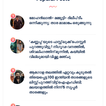
മോഹൻലാൽ- മമ്മൂട്ടി- ദിലീപ് ടീം
ഒന്നിക്കുന്നു; താര മാമാങ്കം ഒരുങ്ങുന്നു
‘കണ്ണപ്പ’യുടെ ഫസ്റ്റ് ലുക്ക് പോസ്റ്റർ
പുറത്തുവിട്ടു ! നിഗൂഢ വനത്തിൽ,
ശിവലിംഗത്തിന് മുന്നിൽ, കയ്യിൽ
വില്ലുമായി വിഷ്ണു മഞ്ചു
ആഗോള തലത്തിൽ ഏറ്റവും കൂടുതൽ
തിരയപ്പെട്ട 100 ഇന്ത്യൻ താരങ്ങളുടെ
ലിസ്റ്റ് പുറത്ത് വിട്ട് ഐഎംഡിബി;
മലയാളത്തിൽ നിന്ന് 5 സൂപ്പർ
താരങ്ങളും