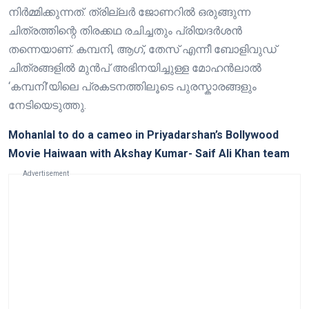
നിർമ്മിക്കുന്നത്. ത്രില്ലർ ജോണറിൽ ഒരുങ്ങുന്ന
ചിത്രത്തിന്റെ തിരക്കഥ രചിച്ചതും പ്രിയദർശൻ
തന്നെയാണ്. കമ്പനി, ആഗ്, തേസ് എന്നീ ബോളിവുഡ്
ചിത്രങ്ങളിൽ മുൻപ് അഭിനയിച്ചുള്ള മോഹൻലാൽ
‘കമ്പനി’യിലെ പ്രകടനത്തിലൂടെ പുരസ്കാരങ്ങളും
നേടിയെടുത്തു.
Mohanlal to do a cameo in Priyadarshan’s Bollywood
Movie Haiwaan with Akshay Kumar- Saif Ali Khan team
Advertisement