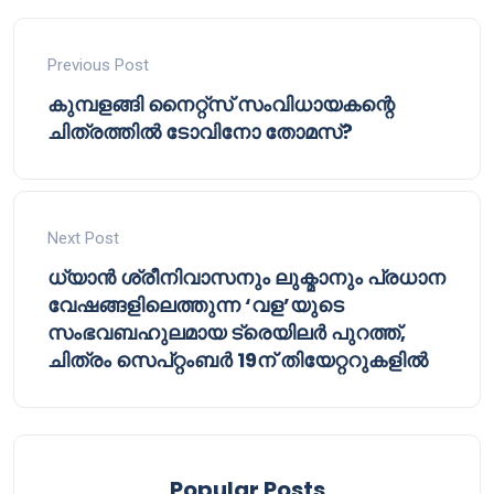
Previous Post
കുമ്പളങ്ങി നൈറ്റ്സ് സംവിധായകന്റെ
ചിത്രത്തിൽ ടോവിനോ തോമസ്?
Next Post
ധ്യാൻ ശ്രീനിവാസനും ലുക്മാനും പ്രധാന
വേഷങ്ങളിലെത്തുന്ന ‘വള’യുടെ
സംഭവബഹുലമായ ട്രെയിലർ പുറത്ത്,
ചിത്രം സെപ്റ്റംബർ 19ന് തിയേറ്ററുകളിൽ
Popular Posts