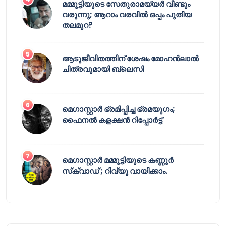
മമ്മൂട്ടിയുടെ സേതുരാമയ്യർ വീണ്ടും
വരുന്നു; ആറാം വരവിൽ ഒപ്പം പുതിയ
തലമുറ?
ആടുജീവിതത്തിന് ശേഷം മോഹൻലാൽ
ചിത്രവുമായി ബ്ലെസി
മെഗാസ്റ്റാർ ഭ്രമിപ്പിച്ച ഭ്രമയുഗം;
ഫൈനൽ കളക്ഷൻ റിപ്പോർട്ട്
മെഗാസ്റ്റാർ മമ്മൂട്ടിയുടെ കണ്ണൂർ
സ്‌ക്വാഡ് ; റിവ്യൂ വായിക്കാം.