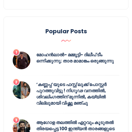
Popular Posts
മോഹൻലാൽ- മമ്മൂട്ടി- ദിലീപ് ടീം
ഒന്നിക്കുന്നു; താര മാമാങ്കം ഒരുങ്ങുന്നു
‘കണ്ണപ്പ’യുടെ ഫസ്റ്റ് ലുക്ക് പോസ്റ്റർ
പുറത്തുവിട്ടു ! നിഗൂഢ വനത്തിൽ,
ശിവലിംഗത്തിന് മുന്നിൽ, കയ്യിൽ
വില്ലുമായി വിഷ്ണു മഞ്ചു
ആഗോള തലത്തിൽ ഏറ്റവും കൂടുതൽ
തിരയപ്പെട്ട 100 ഇന്ത്യൻ താരങ്ങളുടെ