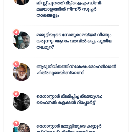
ലിസ്റ്റ് പുറത്ത് വിട്ട് ഐഎംഡിബി;
മലയാളത്തിൽ നിന്ന് 5 സൂപ്പർ
താരങ്ങളും
മമ്മൂട്ടിയുടെ സേതുരാമയ്യർ വീണ്ടും
വരുന്നു; ആറാം വരവിൽ ഒപ്പം പുതിയ
തലമുറ?
ആടുജീവിതത്തിന് ശേഷം മോഹൻലാൽ
ചിത്രവുമായി ബ്ലെസി
മെഗാസ്റ്റാർ ഭ്രമിപ്പിച്ച ഭ്രമയുഗം;
ഫൈനൽ കളക്ഷൻ റിപ്പോർട്ട്
മെഗാസ്റ്റാർ മമ്മൂട്ടിയുടെ കണ്ണൂർ