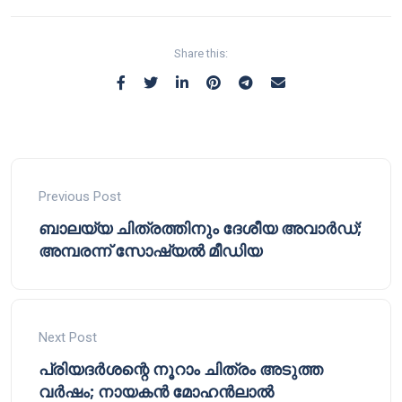
Share this:
Previous Post
ബാലയ്യ ചിത്രത്തിനും ദേശീയ അവാർഡ്;
അമ്പരന്ന് സോഷ്യൽ മീഡിയ
Next Post
പ്രിയദർശന്റെ നൂറാം ചിത്രം അടുത്ത
വർഷം; നായകൻ മോഹൻലാൽ