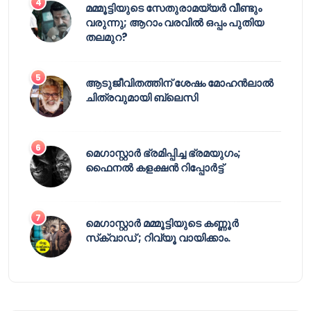
മമ്മൂട്ടിയുടെ സേതുരാമയ്യർ വീണ്ടും
വരുന്നു; ആറാം വരവിൽ ഒപ്പം പുതിയ
തലമുറ?
ആടുജീവിതത്തിന് ശേഷം മോഹൻലാൽ
ചിത്രവുമായി ബ്ലെസി
മെഗാസ്റ്റാർ ഭ്രമിപ്പിച്ച ഭ്രമയുഗം;
ഫൈനൽ കളക്ഷൻ റിപ്പോർട്ട്
മെഗാസ്റ്റാർ മമ്മൂട്ടിയുടെ കണ്ണൂർ
സ്‌ക്വാഡ് ; റിവ്യൂ വായിക്കാം.