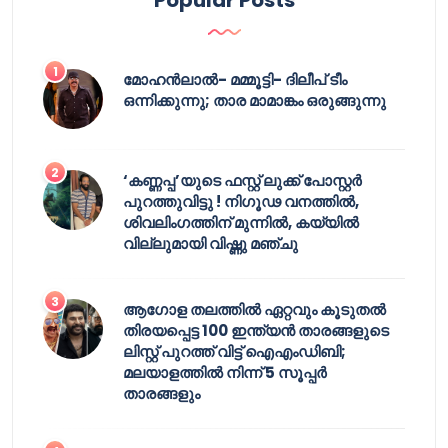
Popular Posts
മോഹൻലാൽ- മമ്മൂട്ടി- ദിലീപ് ടീം
ഒന്നിക്കുന്നു; താര മാമാങ്കം ഒരുങ്ങുന്നു
‘കണ്ണപ്പ’യുടെ ഫസ്റ്റ് ലുക്ക് പോസ്റ്റർ
പുറത്തുവിട്ടു ! നിഗൂഢ വനത്തിൽ,
ശിവലിംഗത്തിന് മുന്നിൽ, കയ്യിൽ
വില്ലുമായി വിഷ്ണു മഞ്ചു
ആഗോള തലത്തിൽ ഏറ്റവും കൂടുതൽ
തിരയപ്പെട്ട 100 ഇന്ത്യൻ താരങ്ങളുടെ
ലിസ്റ്റ് പുറത്ത് വിട്ട് ഐഎംഡിബി;
മലയാളത്തിൽ നിന്ന് 5 സൂപ്പർ
താരങ്ങളും