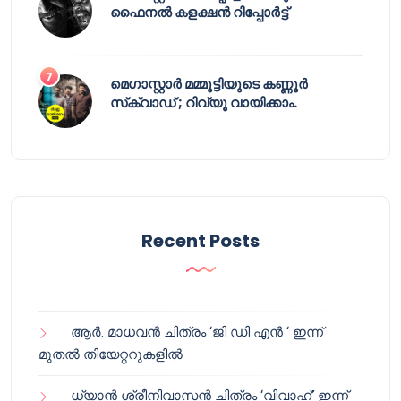
ഫൈനൽ കളക്ഷൻ റിപ്പോർട്ട്
മെഗാസ്റ്റാർ മമ്മൂട്ടിയുടെ കണ്ണൂർ
സ്‌ക്വാഡ് ; റിവ്യൂ വായിക്കാം.
Recent Posts
ആർ. മാധവൻ ചിത്രം ‘ജി ഡി എൻ ‘ ഇന്ന്
മുതൽ തിയേറ്ററുകളിൽ
ധ്യാൻ ശ്രീനിവാസൻ ചിത്രം ‘വിവാഹ്’ ഇന്ന്