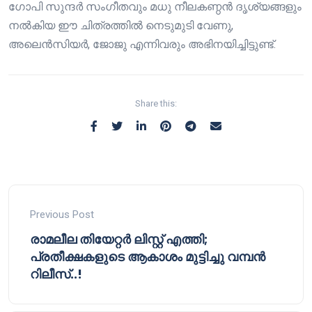
ഗോപി സുന്ദർ സംഗീതവും മധു നീലകണ്ഠൻ ദൃശ്യങ്ങളും
നൽകിയ ഈ ചിത്രത്തിൽ നെടുമുടി വേണു,
അലെൻസിയർ, ജോജു എന്നിവരും അഭിനയിച്ചിട്ടുണ്ട്.
Share this:
Previous Post
രാമലീല തിയേറ്റർ ലിസ്റ്റ് എത്തി;
പ്രതീക്ഷകളുടെ ആകാശം മുട്ടിച്ചു വമ്പൻ
റിലീസ്..!