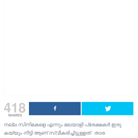
418
SHARES
നല്ല സിനിമകളെ എന്നും മലയാളി പ്രേക്ഷകർ ഇരു
കയ്യും നീട്ടി ആണ് സ്വീകരിച്ചിട്ടുള്ളത് . താര