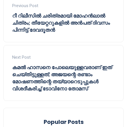
Previous Post
റീ റിലീസിൽ ചരിത്രമായി മോഹൻലാൽ
ചിത്രം; തീയേറ്ററുകളിൽ അൻപത് ദിവസം
പിന്നിട്ട് ദേവദൂതൻ
Next Post
കമൽ ഹാസനെ പോലെയുള്ളവരാണ് ഇത്
ചെയ്തിട്ടുള്ളത്; അജയന്റെ രണ്ടാം
മോഷണത്തിന്റെ തയ്യാറെടുപ്പുകൾ
വിശദീകരിച്ച് ടോവിനോ തോമസ്
Popular Posts