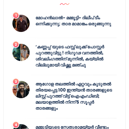
മോഹൻലാൽ- മമ്മൂട്ടി- ദിലീപ് ടീം
ഒന്നിക്കുന്നു; താര മാമാങ്കം ഒരുങ്ങുന്നു
‘കണ്ണപ്പ’യുടെ ഫസ്റ്റ് ലുക്ക് പോസ്റ്റർ
പുറത്തുവിട്ടു ! നിഗൂഢ വനത്തിൽ,
ശിവലിംഗത്തിന് മുന്നിൽ, കയ്യിൽ
വില്ലുമായി വിഷ്ണു മഞ്ചു
ആഗോള തലത്തിൽ ഏറ്റവും കൂടുതൽ
തിരയപ്പെട്ട 100 ഇന്ത്യൻ താരങ്ങളുടെ
ലിസ്റ്റ് പുറത്ത് വിട്ട് ഐഎംഡിബി;
മലയാളത്തിൽ നിന്ന് 5 സൂപ്പർ
താരങ്ങളും
മമ്മൂട്ടിയുടെ സേതുരാമയ്യർ വീണ്ടും