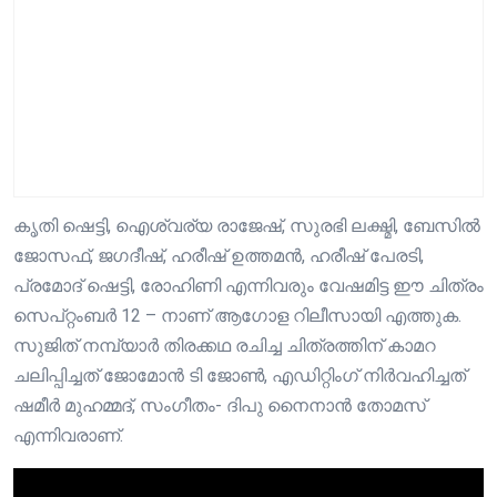
കൃതി ഷെട്ടി, ഐശ്വര്യ രാജേഷ്, സുരഭി ലക്ഷ്മി, ബേസിൽ
ജോസഫ്, ജഗദീഷ്, ഹരീഷ് ഉത്തമൻ, ഹരീഷ് പേരടി,
പ്രമോദ് ഷെട്ടി, രോഹിണി എന്നിവരും വേഷമിട്ട ഈ ചിത്രം
സെപ്റ്റംബർ 12 – നാണ് ആഗോള റിലീസായി എത്തുക.
സുജിത് നമ്പ്യാർ തിരക്കഥ രചിച്ച ചിത്രത്തിന് കാമറ
ചലിപ്പിച്ചത് ജോമോൻ ടി ജോൺ, എഡിറ്റിംഗ് നിർവഹിച്ചത്
ഷമീർ മുഹമ്മദ്, സംഗീതം- ദിപു നൈനാൻ തോമസ്
എന്നിവരാണ്.