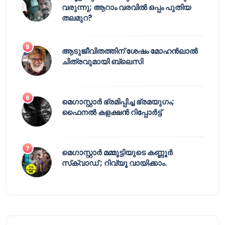
വരുന്നു; ആറാം വരവിൽ ഒപ്പം പുതിയ
തലമുറ?
ആടുജീവിതത്തിന് ശേഷം മോഹൻലാൽ
ചിത്രവുമായി ബ്ലെസി
മെഗാസ്റ്റാർ ഭ്രമിപ്പിച്ച ഭ്രമയുഗം;
ഫൈനൽ കളക്ഷൻ റിപ്പോർട്ട്
മെഗാസ്റ്റാർ മമ്മൂട്ടിയുടെ കണ്ണൂർ
സ്‌ക്വാഡ് ; റിവ്യൂ വായിക്കാം.