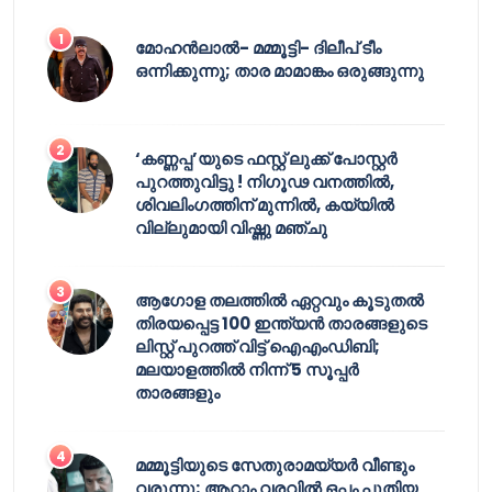
മോഹൻലാൽ- മമ്മൂട്ടി- ദിലീപ് ടീം
ഒന്നിക്കുന്നു; താര മാമാങ്കം ഒരുങ്ങുന്നു
‘കണ്ണപ്പ’യുടെ ഫസ്റ്റ് ലുക്ക് പോസ്റ്റർ
പുറത്തുവിട്ടു ! നിഗൂഢ വനത്തിൽ,
ശിവലിംഗത്തിന് മുന്നിൽ, കയ്യിൽ
വില്ലുമായി വിഷ്ണു മഞ്ചു
ആഗോള തലത്തിൽ ഏറ്റവും കൂടുതൽ
തിരയപ്പെട്ട 100 ഇന്ത്യൻ താരങ്ങളുടെ
ലിസ്റ്റ് പുറത്ത് വിട്ട് ഐഎംഡിബി;
മലയാളത്തിൽ നിന്ന് 5 സൂപ്പർ
താരങ്ങളും
മമ്മൂട്ടിയുടെ സേതുരാമയ്യർ വീണ്ടും
വരുന്നു; ആറാം വരവിൽ ഒപ്പം പുതിയ