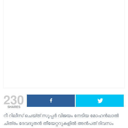
230
SHARES
റീ റിലീസ് ചെയ്ത് സൂപ്പർ വിജയം നേടിയ മോഹൻലാൽ
ചിത്രം ദേവദൂതൻ തീയേറ്ററുകളിൽ അൻപത് ദിവസം