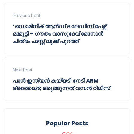
Previous Post
‘ഡൊമിനിക് ആൻഡ് ദ ലേഡീസ് പേഴ്സ്’
മമ്മൂട്ടി – ഗൗതം വാസുദേവ് മേനോൻ
ചിത്രം ഫസ്റ്റ് ലുക്ക് പുറത്ത്
Next Post
പാൻ ഇന്ത്യൻ കയ്യടി നേടി ARM
ട്രൈലെർ; ഒരുങ്ങുന്നത് വമ്പൻ റിലീസ്
Popular Posts