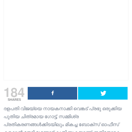
184
SHARES
ദളപതി വിജയ്‌യെ നായകനാക്കി വെങ്കട് പ്രഭു ഒരുക്കിയ
പുതിയ ചിത്രമായ ഗോട്ട്, സമ്മിശ്ര
പ്രതികരണങ്ങൾക്കിടയിലും മികച്ച ബോക്സ് ഓഫീസ്