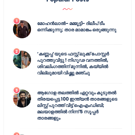
മോഹൻലാൽ- മമ്മൂട്ടി- ദിലീപ് ടീം
ഒന്നിക്കുന്നു; താര മാമാങ്കം ഒരുങ്ങുന്നു
‘കണ്ണപ്പ’യുടെ ഫസ്റ്റ് ലുക്ക് പോസ്റ്റർ
പുറത്തുവിട്ടു ! നിഗൂഢ വനത്തിൽ,
ശിവലിംഗത്തിന് മുന്നിൽ, കയ്യിൽ
വില്ലുമായി വിഷ്ണു മഞ്ചു
ആഗോള തലത്തിൽ ഏറ്റവും കൂടുതൽ
തിരയപ്പെട്ട 100 ഇന്ത്യൻ താരങ്ങളുടെ
ലിസ്റ്റ് പുറത്ത് വിട്ട് ഐഎംഡിബി;
മലയാളത്തിൽ നിന്ന് 5 സൂപ്പർ
താരങ്ങളും