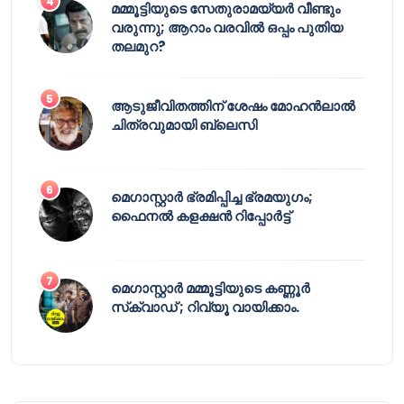
മമ്മൂട്ടിയുടെ സേതുരാമയ്യർ വീണ്ടും
വരുന്നു; ആറാം വരവിൽ ഒപ്പം പുതിയ
തലമുറ?
ആടുജീവിതത്തിന് ശേഷം മോഹൻലാൽ
ചിത്രവുമായി ബ്ലെസി
മെഗാസ്റ്റാർ ഭ്രമിപ്പിച്ച ഭ്രമയുഗം;
ഫൈനൽ കളക്ഷൻ റിപ്പോർട്ട്
മെഗാസ്റ്റാർ മമ്മൂട്ടിയുടെ കണ്ണൂർ
സ്‌ക്വാഡ് ; റിവ്യൂ വായിക്കാം.