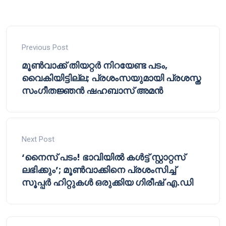
Previous Post
മൂൺവാക്ക് തിയറ്റർ നിറയേണ്ട പടം,
വൈകിയിട്ടില്ല; പ്രശംസയുമായി പ്രശസ്ത
സംഗീതജ്ഞൻ ഷഹബാസ് അമൻ
Next Post
‘നൈസ് പടം! ഭാവിയിൽ കൾട്ട് സ്റ്റാറ്റസ്
ലഭിക്കും’; മൂൺവാക്കിനെ പ്രശംസിച്ച്
സൂപ്പർ ഹിറ്റുകൾ ഒരുക്കിയ ഗിരീഷ് എ.ഡി