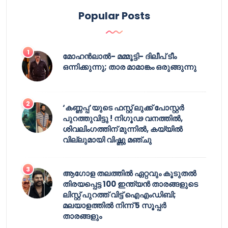
Popular Posts
മോഹൻലാൽ- മമ്മൂട്ടി- ദിലീപ് ടീം
ഒന്നിക്കുന്നു; താര മാമാങ്കം ഒരുങ്ങുന്നു
‘കണ്ണപ്പ’യുടെ ഫസ്റ്റ് ലുക്ക് പോസ്റ്റർ
പുറത്തുവിട്ടു ! നിഗൂഢ വനത്തിൽ,
ശിവലിംഗത്തിന് മുന്നിൽ, കയ്യിൽ
വില്ലുമായി വിഷ്ണു മഞ്ചു
ആഗോള തലത്തിൽ ഏറ്റവും കൂടുതൽ
തിരയപ്പെട്ട 100 ഇന്ത്യൻ താരങ്ങളുടെ
ലിസ്റ്റ് പുറത്ത് വിട്ട് ഐഎംഡിബി;
മലയാളത്തിൽ നിന്ന് 5 സൂപ്പർ
താരങ്ങളും