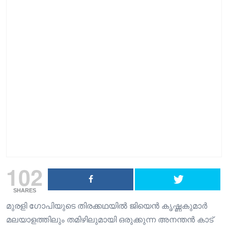
102
SHARES
മുരളി ഗോപിയുടെ തിരക്കഥയിൽ ജിയെൻ കൃഷ്ണകുമാർ
മലയാളത്തിലും തമിഴിലുമായി ഒരുക്കുന്ന അനന്തൻ കാട്