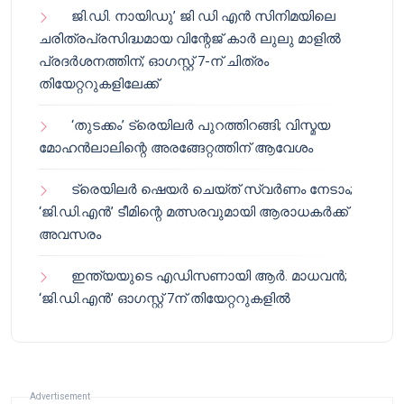
ജി.ഡി. നായിഡു’ ജി ഡി എൻ സിനിമയിലെ
ചരിത്രപ്രസിദ്ധമായ വിന്റേജ് കാർ ലുലു മാളിൽ
പ്രദർശനത്തിന്; ഓഗസ്റ്റ് 7-ന് ചിത്രം
തിയേറ്ററുകളിലേക്ക്
‘തുടക്കം’ ട്രെയിലർ പുറത്തിറങ്ങി; വിസ്മയ
മോഹൻലാലിന്റെ അരങ്ങേറ്റത്തിന് ആവേശം
ട്രെയിലർ ഷെയർ ചെയ്‌ത് സ്വർണം നേടാം;
‘ജി.ഡി.എൻ’ ടീമിന്റെ മത്സരവുമായി ആരാധകർക്ക്
അവസരം
ഇന്ത്യയുടെ എഡിസണായി ആർ. മാധവൻ;
‘ജി.ഡി.എൻ’ ഓഗസ്റ്റ് 7ന് തിയേറ്ററുകളിൽ
Advertisement