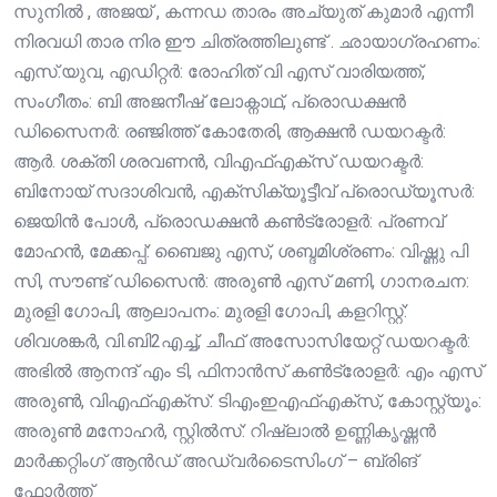
സുനിൽ , അജയ് , കന്നഡ താരം അച്യുത് കുമാർ എന്നീ
നിരവധി താര നിര ഈ ചിത്രത്തിലുണ്ട് . ഛായാഗ്രഹണം:
എസ്.യുവ, എഡിറ്റർ: രോഹിത് വി എസ് വാരിയത്ത്,
സംഗീതം: ബി അജനീഷ് ലോക്നാഥ്, പ്രൊഡക്ഷൻ
ഡിസൈനർ: രഞ്ജിത്ത് കോതേരി, ആക്ഷൻ ഡയറക്ടർ:
ആർ. ശക്തി ശരവണൻ, വിഎഫ്എക്സ് ഡയറക്ടർ:
ബിനോയ് സദാശിവൻ, എക്സിക്യൂട്ടീവ് പ്രൊഡ്യൂസർ:
ജെയിൻ പോൾ, പ്രൊഡക്ഷൻ കൺട്രോളർ: പ്രണവ്
മോഹൻ, മേക്കപ്പ്: ബൈജു എസ്, ശബ്ദമിശ്രണം: വിഷ്ണു പി
സി, സൗണ്ട് ഡിസൈൻ: അരുൺ എസ് മണി, ഗാനരചന:
മുരളി ഗോപി, ആലാപനം: മുരളി ഗോപി, കളറിസ്റ്റ്:
ശിവശങ്കർ, വി.ബി2എച്ച്, ചീഫ് അസോസിയേറ്റ് ഡയറക്ടർ:
അഭിൽ ആനന്ദ് എം ടി, ഫിനാൻസ് കൺട്രോളർ: എം എസ്
അരുൺ, വിഎഫ്എക്സ്: ടിഎംഇഎഫ്എക്സ്, കോസ്റ്റ്യൂം:
അരുൺ മനോഹർ, സ്റ്റിൽസ്: റിഷ്ലാൽ ഉണ്ണികൃഷ്ണൻ
മാർക്കറ്റിംഗ് ആൻഡ് അഡ്വർടൈസിംഗ് – ബ്രിങ്
ഫോർത്ത്