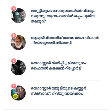
മമ്മൂട്ടിയുടെ സേതുരാമയ്യർ വീണ്ടും
വരുന്നു; ആറാം വരവിൽ ഒപ്പം പുതിയ
തലമുറ?
ആടുജീവിതത്തിന് ശേഷം മോഹൻലാൽ
ചിത്രവുമായി ബ്ലെസി
മെഗാസ്റ്റാർ ഭ്രമിപ്പിച്ച ഭ്രമയുഗം;
ഫൈനൽ കളക്ഷൻ റിപ്പോർട്ട്
മെഗാസ്റ്റാർ മമ്മൂട്ടിയുടെ കണ്ണൂർ
സ്‌ക്വാഡ് ; റിവ്യൂ വായിക്കാം.