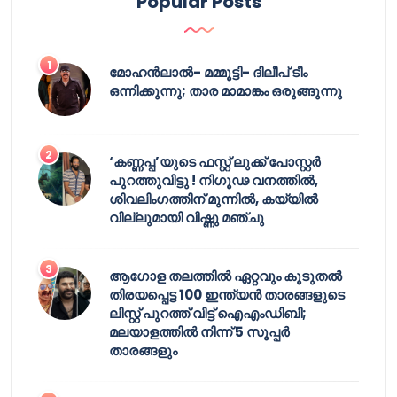
Popular Posts
മോഹൻലാൽ- മമ്മൂട്ടി- ദിലീപ് ടീം
ഒന്നിക്കുന്നു; താര മാമാങ്കം ഒരുങ്ങുന്നു
‘കണ്ണപ്പ’യുടെ ഫസ്റ്റ് ലുക്ക് പോസ്റ്റർ
പുറത്തുവിട്ടു ! നിഗൂഢ വനത്തിൽ,
ശിവലിംഗത്തിന് മുന്നിൽ, കയ്യിൽ
വില്ലുമായി വിഷ്ണു മഞ്ചു
ആഗോള തലത്തിൽ ഏറ്റവും കൂടുതൽ
തിരയപ്പെട്ട 100 ഇന്ത്യൻ താരങ്ങളുടെ
ലിസ്റ്റ് പുറത്ത് വിട്ട് ഐഎംഡിബി;
മലയാളത്തിൽ നിന്ന് 5 സൂപ്പർ
താരങ്ങളും