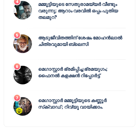
മമ്മൂട്ടിയുടെ സേതുരാമയ്യർ വീണ്ടും
വരുന്നു; ആറാം വരവിൽ ഒപ്പം പുതിയ
തലമുറ?
ആടുജീവിതത്തിന് ശേഷം മോഹൻലാൽ
ചിത്രവുമായി ബ്ലെസി
മെഗാസ്റ്റാർ ഭ്രമിപ്പിച്ച ഭ്രമയുഗം;
ഫൈനൽ കളക്ഷൻ റിപ്പോർട്ട്
മെഗാസ്റ്റാർ മമ്മൂട്ടിയുടെ കണ്ണൂർ
സ്‌ക്വാഡ് ; റിവ്യൂ വായിക്കാം.