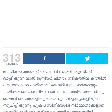
313
SHARES
ടോവിനോ തോമസ്, സൗബിൻ സാഹിർ എന്നിവർ
ഒരുമിക്കുന്ന ലാൽ ജൂനിയർ ചിത്രം’ നടികർതില’ കത്തിൽ
പ്രധാന കഥാപാത്രമായി ഷൈൻ ടോം ചാക്കോയും.
ചിത്രത്തിലെ ഒരു നിർണായക കഥാപാത്രം ആയിരിക്കും
ഷൈൻ അവതരിപ്പിക്കുകയെന്നും റിപ്പോർട്ടുകളിലൂടെ
സൂചിപ്പിക്കുന്നു. പുഷ്പ സിനിമയുടെ നിർമ്മാതാക്കളായ