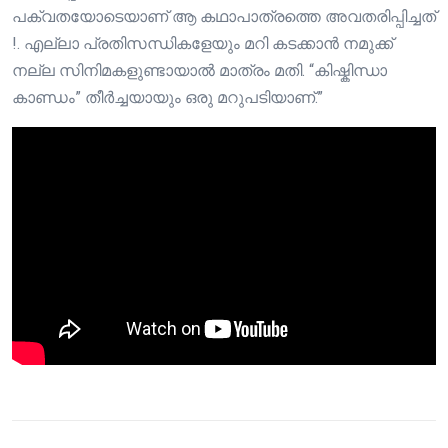
പക്വതയോടെയാണ് ആ കഥാപാത്രത്തെ അവതരിപ്പിച്ചത്
!. എല്ലാ പ്രതിസന്ധികളേയും മറി കടക്കാൻ നമുക്ക്
നല്ല സിനിമകളുണ്ടായാൽ മാത്രം മതി. “കിഷ്കിന്ധാ
കാണ്ഡം” തീർച്ചയായും ഒരു മറുപടിയാണ്.”