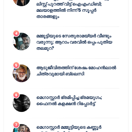
ലിസ്റ്റ് പുറത്ത് വിട്ട് ഐഎംഡിബി;
മലയാളത്തിൽ നിന്ന് 5 സൂപ്പർ
താരങ്ങളും
മമ്മൂട്ടിയുടെ സേതുരാമയ്യർ വീണ്ടും
വരുന്നു; ആറാം വരവിൽ ഒപ്പം പുതിയ
തലമുറ?
ആടുജീവിതത്തിന് ശേഷം മോഹൻലാൽ
ചിത്രവുമായി ബ്ലെസി
മെഗാസ്റ്റാർ ഭ്രമിപ്പിച്ച ഭ്രമയുഗം;
ഫൈനൽ കളക്ഷൻ റിപ്പോർട്ട്
മെഗാസ്റ്റാർ മമ്മൂട്ടിയുടെ കണ്ണൂർ