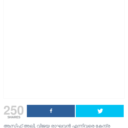
250
SHARES
ആസിഫ് അലി, വിജയ രാഘവൻ എന്നിവരെ കേന്ദ്ര