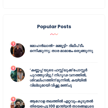
Popular Posts
മോഹൻലാൽ- മമ്മൂട്ടി- ദിലീപ് ടീം
ഒന്നിക്കുന്നു; താര മാമാങ്കം ഒരുങ്ങുന്നു
‘കണ്ണപ്പ’യുടെ ഫസ്റ്റ് ലുക്ക് പോസ്റ്റർ
പുറത്തുവിട്ടു ! നിഗൂഢ വനത്തിൽ,
ശിവലിംഗത്തിന് മുന്നിൽ, കയ്യിൽ
വില്ലുമായി വിഷ്ണു മഞ്ചു
ആഗോള തലത്തിൽ ഏറ്റവും കൂടുതൽ
തിരയപ്പെട്ട 100 ഇന്ത്യൻ താരങ്ങളുടെ