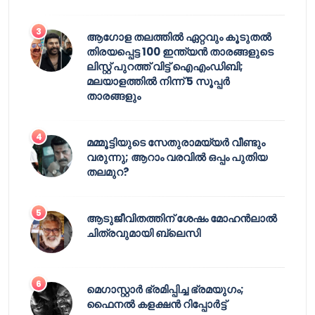
ആഗോള തലത്തിൽ ഏറ്റവും കൂടുതൽ
തിരയപ്പെട്ട 100 ഇന്ത്യൻ താരങ്ങളുടെ
ലിസ്റ്റ് പുറത്ത് വിട്ട് ഐഎംഡിബി;
മലയാളത്തിൽ നിന്ന് 5 സൂപ്പർ
താരങ്ങളും
മമ്മൂട്ടിയുടെ സേതുരാമയ്യർ വീണ്ടും
വരുന്നു; ആറാം വരവിൽ ഒപ്പം പുതിയ
തലമുറ?
ആടുജീവിതത്തിന് ശേഷം മോഹൻലാൽ
ചിത്രവുമായി ബ്ലെസി
മെഗാസ്റ്റാർ ഭ്രമിപ്പിച്ച ഭ്രമയുഗം;
ഫൈനൽ കളക്ഷൻ റിപ്പോർട്ട്