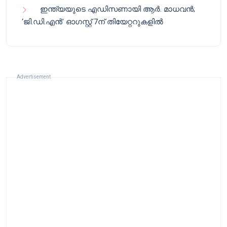
ഇന്ത്യയുടെ എഡിസണായി ആർ. മാധവൻ;
‘ജി.ഡി.എൻ’ ഓഗസ്റ്റ് 7ന് തിയേറ്ററുകളിൽ
Advertisement