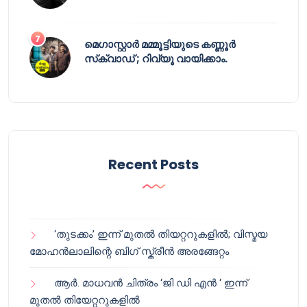
മെഗാസ്റ്റാർ മമ്മൂട്ടിയുടെ കണ്ണൂർ
സ്‌ക്വാഡ് ; റിവ്യൂ വായിക്കാം.
Recent Posts
‘തുടക്കം’ ഇന്ന് മുതൽ തിയറ്ററുകളിൽ; വിസ്മയ
മോഹൻലാലിന്റെ ബിഗ് സ്ക്രീൻ അരങ്ങേറ്റം
ആർ. മാധവൻ ചിത്രം ‘ജി ഡി എൻ ‘ ഇന്ന്
മുതൽ തിയേറ്ററുകളിൽ