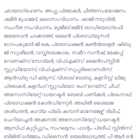
ഛായാഗ്രഹണം: അപ്പു പ്രഭാകർ, ചിത്രസംയോജനം:
ഷമീർ മുഹമ്മദ്, കലാസംവിധാനം: ഷാജി നടുവിൽ,
സംഗീത സംവിധാനം: മുജീബ് മജീദ്, ഓഡിയോഗ്രഫി:
ജയദേവൻ ചാക്കടത്ത്, ലൈൻ പ്രൊഡ്യൂസർ:
ഗോപകുമാർ ജി കെ, പ്രൊഡക്ഷൻ കൺട്രോളർ: ഷിബു
ജി സുശീലൻ, വസ്ത്രാലങ്കാരം: സമീറ സനീഷ്, മേക്കപ്പ്:
റോണക്‌സ് സേവ്യർ, വിഫ്എക്സ്: മൈൻഡ്സ്റ്റീൻ
സ്റ്റുഡിയോസ്, വിഫ്എക്സ് സൂപ്പർവൈസർസ്:
ആൻഡ്രൂ ഡി ക്രൂസ്, വിശാഖ് ബാബു, കളറിസ്റ്റ്: ലിജു
പ്രഭാകർ, കളറിംഗ് സ്റ്റുഡിയോ: രംഗ് റെയ്സ്, ചീഫ്
അസോസിയേറ്റ് ഡയറക്ടർ: ബേബി പണിക്കർ, പ്രേംനാഥ്‌,
പ്രൊഡക്ഷൻ കോർഡിനേറ്റർ: അഖിൽ ശൈലജ
ശശിധരൻ, കാവ്യ ഫിലിം കമ്പനി മാനേജേഴ്സ്: ദിലീപ്,
ചെറിയാച്ചൻ അക്കനത്, അസോസിയേറ്റ് ഡയറക്ടർ:
ആസിഫ് കുറ്റിപ്പുറം, സംഘട്ടനം: ഫാന്റം പ്രദീപ്‌, സ്റ്റിൽസ്:
ബിജിത് ധർമ്മടം, ഡിസൈൻ: യെല്ലോടൂത്ത്, പി ആർ ഒ &