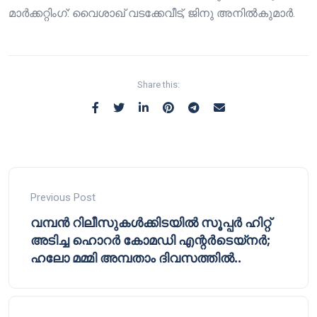
മാർക്കറ്റിംഗ്: വൈശാഖ് വടക്കേവീട്, ജിനു അനിൽകുമാർ.
Share this:
Previous Post
വമ്പൻ റിലീസുകൾക്കിടയിൽ സൂപ്പർ ഹിറ്റ്
അടിച്ച ഹൊറർ കോമഡി എന്റർടെയ്നർ;
ഹലോ മമ്മി അമ്പതാം ദിവസത്തിൽ..