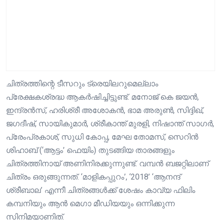
ചിത്രത്തിന്റെ ടീസറും ട്രെയിലറുമെല്ലാം
പ്രേക്ഷകശ്രദ്ധ ആകർഷിച്ചിട്ടുണ്ട്. മനോജ് കെ ജയൻ,
ഇന്ദ്രൻസ്, ഹരിശ്രീ അശോകൻ, ഭാമ അരുൺ, സിദ്ദിഖ്,
ജഗദീഷ്, സായികുമാർ, ശ്രീകാന്ത് മുരളി, നിഷാന്ത് സാഗർ,
പ്രേംപ്രകാശ്, സുധി കോപ്പ, മേഘ തോമസ്, സെറിൻ
ശിഹാബ് (‘ആട്ടം’ ഫെയിം) തുടങ്ങിയ താരങ്ങളും
ചിത്രത്തിനായ് അണിനിരക്കുന്നുണ്ട്. വമ്പൻ ബജറ്റിലാണ്
ചിത്രം ഒരുങ്ങുന്നത്. ‘മാളികപ്പുറം’, ‘2018’ ‘ആനന്ദ്
ശ്രീബാല’ എന്നീ ചിത്രങ്ങൾക്ക് ശേഷം കാവ്യ ഫിലിം
കമ്പനിയും ആൻ മെഗാ മീഡിയയും ഒന്നിക്കുന്ന
സിനിമയാണിത്.