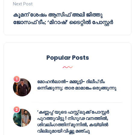
Next Post
കൂമന് ശേഷം ആസിഫ് അലി ജിത്തു
ജോസഫ് ടീം; ‘മിറാഷ്’ ടൈറ്റിൽ പോസ്റ്റർ
Popular Posts
മോഹൻലാൽ- മമ്മൂട്ടി- ദിലീപ് ടീം
ഒന്നിക്കുന്നു; താര മാമാങ്കം ഒരുങ്ങുന്നു
‘കണ്ണപ്പ’യുടെ ഫസ്റ്റ് ലുക്ക് പോസ്റ്റർ
പുറത്തുവിട്ടു ! നിഗൂഢ വനത്തിൽ,
ശിവലിംഗത്തിന് മുന്നിൽ, കയ്യിൽ
വില്ലുമായി വിഷ്ണു മഞ്ചു