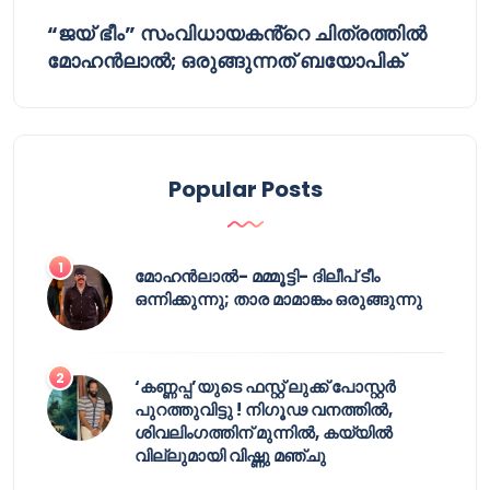
“ജയ് ഭീം” സംവിധായകൻ്റെ ചിത്രത്തിൽ
മോഹൻലാൽ; ഒരുങ്ങുന്നത് ബയോപിക്
Popular Posts
മോഹൻലാൽ- മമ്മൂട്ടി- ദിലീപ് ടീം
ഒന്നിക്കുന്നു; താര മാമാങ്കം ഒരുങ്ങുന്നു
‘കണ്ണപ്പ’യുടെ ഫസ്റ്റ് ലുക്ക് പോസ്റ്റർ
പുറത്തുവിട്ടു ! നിഗൂഢ വനത്തിൽ,
ശിവലിംഗത്തിന് മുന്നിൽ, കയ്യിൽ
വില്ലുമായി വിഷ്ണു മഞ്ചു