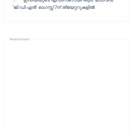
ഇന്ത്യയുടെ എഡിസണായി ആർ. മാധവൻ;
‘ജി.ഡി.എൻ’ ഓഗസ്റ്റ് 7ന് തിയേറ്ററുകളിൽ
Advertisement