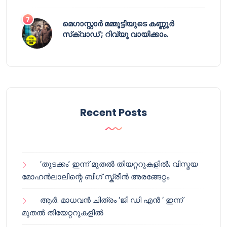
മെഗാസ്റ്റാർ മമ്മൂട്ടിയുടെ കണ്ണൂർ
സ്‌ക്വാഡ് ; റിവ്യൂ വായിക്കാം.
Recent Posts
‘തുടക്കം’ ഇന്ന് മുതൽ തിയറ്ററുകളിൽ; വിസ്മയ
മോഹൻലാലിന്റെ ബിഗ് സ്ക്രീൻ അരങ്ങേറ്റം
ആർ. മാധവൻ ചിത്രം ‘ജി ഡി എൻ ‘ ഇന്ന്
മുതൽ തിയേറ്ററുകളിൽ