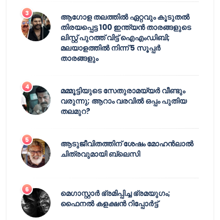
ആഗോള തലത്തിൽ ഏറ്റവും കൂടുതൽ
തിരയപ്പെട്ട 100 ഇന്ത്യൻ താരങ്ങളുടെ
ലിസ്റ്റ് പുറത്ത് വിട്ട് ഐഎംഡിബി;
മലയാളത്തിൽ നിന്ന് 5 സൂപ്പർ
താരങ്ങളും
മമ്മൂട്ടിയുടെ സേതുരാമയ്യർ വീണ്ടും
വരുന്നു; ആറാം വരവിൽ ഒപ്പം പുതിയ
തലമുറ?
ആടുജീവിതത്തിന് ശേഷം മോഹൻലാൽ
ചിത്രവുമായി ബ്ലെസി
മെഗാസ്റ്റാർ ഭ്രമിപ്പിച്ച ഭ്രമയുഗം;
ഫൈനൽ കളക്ഷൻ റിപ്പോർട്ട്