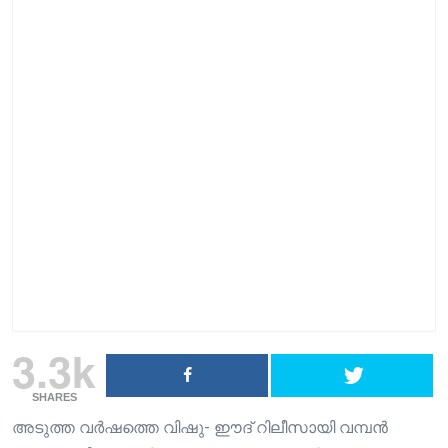
3.3k
SHARES
അടുത്ത വർഷത്തെ വിഷു- ഈദ് റിലീസായി വമ്പൻ