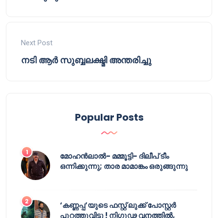
Next Post
നടി ആർ സുബ്ബലക്ഷ്മി അന്തരിച്ചു
Popular Posts
മോഹൻലാൽ- മമ്മൂട്ടി- ദിലീപ് ടീം
ഒന്നിക്കുന്നു; താര മാമാങ്കം ഒരുങ്ങുന്നു
‘കണ്ണപ്പ’യുടെ ഫസ്റ്റ് ലുക്ക് പോസ്റ്റർ
പുറത്തുവിട്ടു ! നിഗൂഢ വനത്തിൽ,