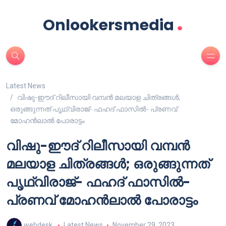
.
Onlookersmedia
Latest News
വിഷു-ഈദ് റിലീസായി വമ്പൻ മലയാള ചിത്രങ്ങൾ;
ഒരുങ്ങുന്നത് പൃഥ്വിരാജ്- ഫഹദ് ഫാസിൽ- പ്രണവ്
മോഹൻലാൽ പോരാട്ടം
വിഷു-ഈദ് റിലീസായി വമ്പൻ
മലയാള ചിത്രങ്ങൾ; ഒരുങ്ങുന്നത്
പൃഥ്വിരാജ്- ഫഹദ് ഫാസിൽ-
പ്രണവ് മോഹൻലാൽ പോരാട്ടം
webdesk
Latest News
November 29, 2023