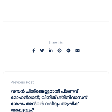
Share this:
Previous Post
വമ്പൻ ചിത്രങ്ങളുമായി പ്രണവ്
മോഹൻലാൽ; വിനീത് ശ്രീനിവാസന്
ശേഷം അൻവർ റഷീദും ആഷിക്
അബുവും?