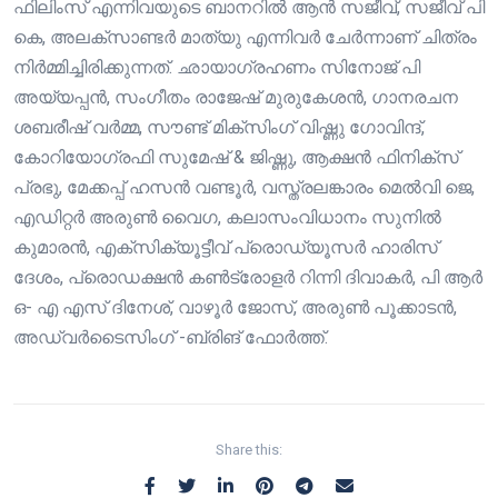
ഫിലിംസ് എന്നിവയുടെ ബാനറിൽ ആൻ സജീവ്, സജീവ് പി
കെ, അലക്സാണ്ടർ മാത്യു എന്നിവർ ചേർന്നാണ് ചിത്രം
നിർമ്മിച്ചിരിക്കുന്നത്. ഛായാഗ്രഹണം സിനോജ് പി
അയ്യപ്പൻ, സംഗീതം രാജേഷ് മുരുകേശൻ, ഗാനരചന
ശബരീഷ് വർമ്മ, സൗണ്ട് മിക്സിംഗ് വിഷ്ണു ഗോവിന്ദ്,
കോറിയോഗ്രഫി സുമേഷ് & ജിഷ്ണു, ആക്ഷൻ ഫിനിക്സ്
പ്രഭു, മേക്കപ്പ് ഹസൻ വണ്ടൂർ, വസ്ത്രലങ്കാരം മെൽവി ജെ,
എഡിറ്റർ അരുൺ വൈഗ, കലാസംവിധാനം സുനിൽ
കുമാരൻ, എക്സിക്യൂട്ടീവ് പ്രൊഡ്യൂസർ ഹാരിസ്
ദേശം, പ്രൊഡക്ഷൻ കൺട്രോളർ റിന്നി ദിവാകർ, പി ആർ
ഒ- എ എസ് ദിനേശ്, വാഴൂർ ജോസ്, അരുൺ പൂക്കാടൻ,
അഡ്വർടൈസിംഗ് -ബ്രിങ് ഫോർത്ത്.
Share this: