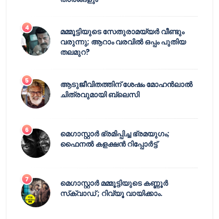
മമ്മൂട്ടിയുടെ സേതുരാമയ്യർ വീണ്ടും
വരുന്നു; ആറാം വരവിൽ ഒപ്പം പുതിയ
തലമുറ?
ആടുജീവിതത്തിന് ശേഷം മോഹൻലാൽ
ചിത്രവുമായി ബ്ലെസി
മെഗാസ്റ്റാർ ഭ്രമിപ്പിച്ച ഭ്രമയുഗം;
ഫൈനൽ കളക്ഷൻ റിപ്പോർട്ട്
മെഗാസ്റ്റാർ മമ്മൂട്ടിയുടെ കണ്ണൂർ
സ്‌ക്വാഡ് ; റിവ്യൂ വായിക്കാം.