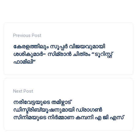
Previous Post
കേരളത്തിലും സൂപ്പർ വിജയവുമായി
ശശികുമാർ- സിമ്രാൻ ചിത്രം “ടൂറിസ്റ്റ്
ഫാമിലി”
Next Post
നരിവേട്ടയുടെ തമിഴ്നാട്
ഡിസ്ട്രിബ്യൂഷനുമായി ഡ്രാഗൺ
സിനിമയുടെ നിർമ്മാണ കമ്പനി എ ജി എസ്