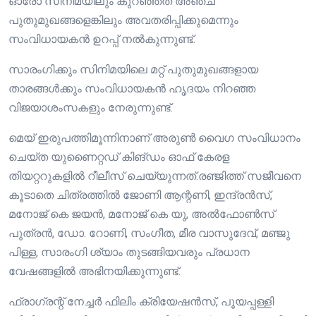
ഓരോ സിനിമയിലും കുറഞ്ഞത് അഞ്ച്
പുതുമുഖങ്ങളെങ്കിലും അവതരിപ്പിക്കുമെന്നും
സംവിധായകൻ ഉറപ്പ് നൽകുന്നുണ്ട്.
സാരംഗിക്കും സിനിമയിലെ മറ്റ് പുതുമുഖങ്ങളായ
താരങ്ങൾക്കും സംവിധായകൻ ഹൃദയം നിറഞ്ഞ
വിജയാശംസകളും നേരുന്നുണ്ട്.
മെയ് ഇരുപത്തിമൂന്നിനാണ് അരുൺ വൈഗ സംവിധാനം
ചെയ്ത യുണൈറ്റഡ് കിങ്ഡം ഓഫ് കേരള
തിയറ്ററുകളിൽ റീലീസ് ചെയ്യുന്നത്.രഞ്ജിത്ത് സജീവനെ
കൂടാതെ ചിത്രത്തിൽ ജോണി ആന്റണി, ഇന്ദ്രൻസ്,
മനോജ് കെ ജയൻ, മനോജ് കെ യു, അൽഫോൺസ്
പുത്രൻ, ഡോ. റോണി, സംഗീത, മീര വാസുദേവ്, മഞ്ജു
പിള്ള, സാരംഗി ശ്യാം തുടങ്ങിയവരും പ്രധാന
വേഷങ്ങളിൽ അഭിനയിക്കുന്നുണ്ട്.
ഫ്രാഗ്രന്റ് നേച്ചർ ഫിലിം ക്രിയേഷൻസ്, പൂയപ്പള്ളി