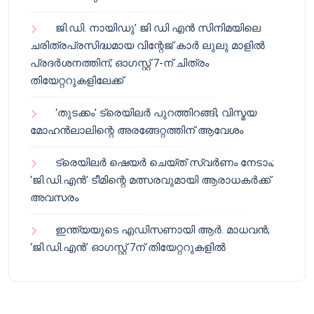
ജി.ഡി. നായിഡു’ ജി ഡി എൻ സിനിമയിലെ
ചരിത്രപ്രസിദ്ധമായ വിന്റേജ് കാർ ലുലു മാളിൽ
പ്രദർശനത്തിന്; ഓഗസ്റ്റ് 7-ന് ചിത്രം
തിയേറ്ററുകളിലേക്ക്
‘തുടക്കം’ ട്രെയിലർ പുറത്തിറങ്ങി; വിസ്മയ
മോഹൻലാലിന്റെ അരങ്ങേറ്റത്തിന് ആവേശം
ട്രെയിലർ ഷെയർ ചെയ്‌ത് സ്വർണം നേടാം;
‘ജി.ഡി.എൻ’ ടീമിന്റെ മത്സരവുമായി ആരാധകർക്ക്
അവസരം
ഇന്ത്യയുടെ എഡിസണായി ആർ. മാധവൻ;
‘ജി.ഡി.എൻ’ ഓഗസ്റ്റ് 7ന് തിയേറ്ററുകളിൽ