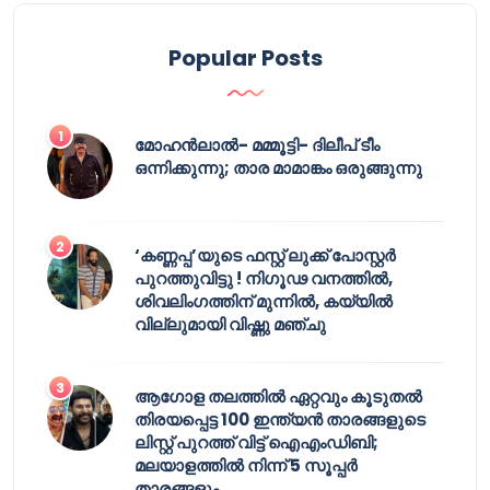
Popular Posts
മോഹൻലാൽ- മമ്മൂട്ടി- ദിലീപ് ടീം
ഒന്നിക്കുന്നു; താര മാമാങ്കം ഒരുങ്ങുന്നു
‘കണ്ണപ്പ’യുടെ ഫസ്റ്റ് ലുക്ക് പോസ്റ്റർ
പുറത്തുവിട്ടു ! നിഗൂഢ വനത്തിൽ,
ശിവലിംഗത്തിന് മുന്നിൽ, കയ്യിൽ
വില്ലുമായി വിഷ്ണു മഞ്ചു
ആഗോള തലത്തിൽ ഏറ്റവും കൂടുതൽ
തിരയപ്പെട്ട 100 ഇന്ത്യൻ താരങ്ങളുടെ
ലിസ്റ്റ് പുറത്ത് വിട്ട് ഐഎംഡിബി;
മലയാളത്തിൽ നിന്ന് 5 സൂപ്പർ
താരങ്ങളും