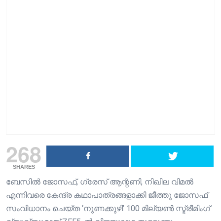
268
SHARES
ബേസിൽ ജോസഫ്, ഗ്രേസ് ആന്റണി, നിഖില വിമൽ
എന്നിവരെ കേന്ദ്ര കഥാപാത്രങ്ങളാക്കി ജീത്തു ജോസഫ്
സംവിധാനം ചെയ്ത ‘നുണക്കുഴി’ 100 മില്യൺ സ്ട്രീമിം​ഗ്