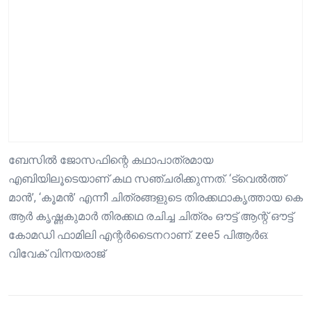
ബേസിൽ ജോസഫിന്റെ കഥാപാത്രമായ
എബിയിലൂടെയാണ് കഥ സഞ്ചരിക്കുന്നത്. ‘ട്വെൽത്ത്
മാൻ’, ‘കൂമൻ’ എന്നീ ചിത്രങ്ങളുടെ തിരക്കഥാകൃത്തായ കെ
ആർ കൃഷ്ണകുമാർ തിരക്കഥ രചിച്ച ചിത്രം ഔട്ട് ആന്റ് ഔട്ട്
കോമഡി ഫാമിലി എന്റർടൈനറാണ്. zee5 പിആർഒ:
വിവേക് വിനയരാജ്