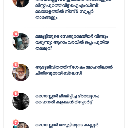
ലിസ്റ്റ് പുറത്ത് വിട്ട് ഐഎംഡിബി;
മലയാളത്തിൽ നിന്ന് 5 സൂപ്പർ
താരങ്ങളും
മമ്മൂട്ടിയുടെ സേതുരാമയ്യർ വീണ്ടും
വരുന്നു; ആറാം വരവിൽ ഒപ്പം പുതിയ
തലമുറ?
ആടുജീവിതത്തിന് ശേഷം മോഹൻലാൽ
ചിത്രവുമായി ബ്ലെസി
മെഗാസ്റ്റാർ ഭ്രമിപ്പിച്ച ഭ്രമയുഗം;
ഫൈനൽ കളക്ഷൻ റിപ്പോർട്ട്
മെഗാസ്റ്റാർ മമ്മൂട്ടിയുടെ കണ്ണൂർ