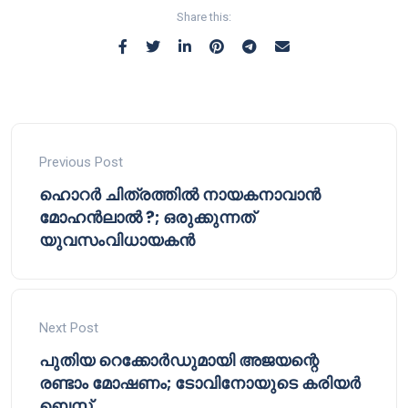
Share this:
Previous Post
ഹൊറർ ചിത്രത്തിൽ നായകനാവാൻ
മോഹൻലാൽ ?; ഒരുക്കുന്നത്
യുവസംവിധായകൻ
Next Post
പുതിയ റെക്കോർഡുമായി അജയന്റെ
രണ്ടാം മോഷണം; ടോവിനോയുടെ കരിയർ
ബെസ്റ്റ്