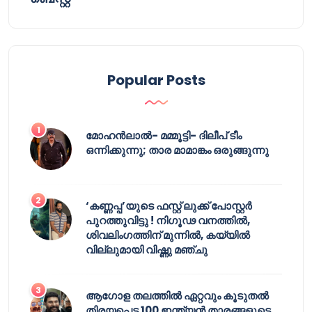
Popular Posts
മോഹൻലാൽ- മമ്മൂട്ടി- ദിലീപ് ടീം
ഒന്നിക്കുന്നു; താര മാമാങ്കം ഒരുങ്ങുന്നു
‘കണ്ണപ്പ’യുടെ ഫസ്റ്റ് ലുക്ക് പോസ്റ്റർ
പുറത്തുവിട്ടു ! നിഗൂഢ വനത്തിൽ,
ശിവലിംഗത്തിന് മുന്നിൽ, കയ്യിൽ
വില്ലുമായി വിഷ്ണു മഞ്ചു
ആഗോള തലത്തിൽ ഏറ്റവും കൂടുതൽ
തിരയപ്പെട്ട 100 ഇന്ത്യൻ താരങ്ങളുടെ