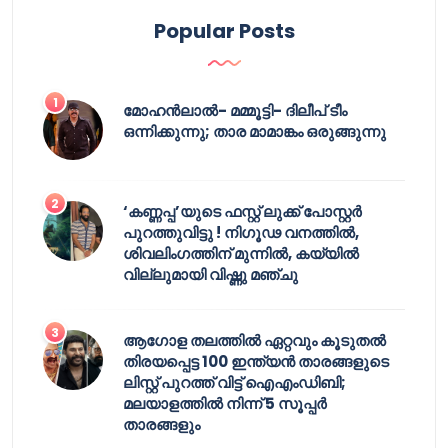
Popular Posts
മോഹൻലാൽ- മമ്മൂട്ടി- ദിലീപ് ടീം
ഒന്നിക്കുന്നു; താര മാമാങ്കം ഒരുങ്ങുന്നു
‘കണ്ണപ്പ’യുടെ ഫസ്റ്റ് ലുക്ക് പോസ്റ്റർ
പുറത്തുവിട്ടു ! നിഗൂഢ വനത്തിൽ,
ശിവലിംഗത്തിന് മുന്നിൽ, കയ്യിൽ
വില്ലുമായി വിഷ്ണു മഞ്ചു
ആഗോള തലത്തിൽ ഏറ്റവും കൂടുതൽ
തിരയപ്പെട്ട 100 ഇന്ത്യൻ താരങ്ങളുടെ
ലിസ്റ്റ് പുറത്ത് വിട്ട് ഐഎംഡിബി;
മലയാളത്തിൽ നിന്ന് 5 സൂപ്പർ
താരങ്ങളും