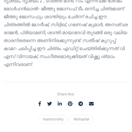
ദൃശ്യം, ദൃശ്യം 2 , ട്വൽത് മാൻ, റാം എന്നിവക്ക് ശേഷം
മോൾഹൻലാൽ- ജീത്തു ജോസഫ് ടീം ഒന്നിച്ച ചിത്രമാണ്.
ജീത്തു ജോസഫും ശാന്തിയും ചേർന്ന് രചിച്ച ഈ
ചിത്രത്തിൽ ജഗദീഷ്, സിദ്ദിഖ്, ഗണേഷ് കുമാർ, അനശ്വര
രാജൻ, പ്രിയാമണി, ശാന്തി മായാദേവി തുടങ്ങി ഒരു വലിയ
താരനിരതന്നെ അണിനിരക്കുന്നുണ്ട്. സതീഷ് കുറുപ്പ്
കാമറ ചലിപ്പിച്ച ഈ ചിത്രം എഡിറ്റ് ചെയ്തിരിക്കുന്നത് വി
എസ് വിനായക്, സംഗീതമൊരുക്കിയത് വിഷ്ണു ശ്യാം
എന്നിവരാണ്.
Share this:
mammootty
Mohanlal