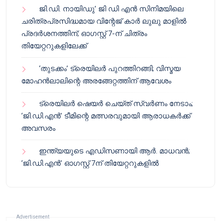
ജി.ഡി. നായിഡു’ ജി ഡി എൻ സിനിമയിലെ
ചരിത്രപ്രസിദ്ധമായ വിന്റേജ് കാർ ലുലു മാളിൽ
പ്രദർശനത്തിന്; ഓഗസ്റ്റ് 7-ന് ചിത്രം
തിയേറ്ററുകളിലേക്ക്
‘തുടക്കം’ ട്രെയിലർ പുറത്തിറങ്ങി; വിസ്മയ
മോഹൻലാലിന്റെ അരങ്ങേറ്റത്തിന് ആവേശം
ട്രെയിലർ ഷെയർ ചെയ്‌ത് സ്വർണം നേടാം;
‘ജി.ഡി.എൻ’ ടീമിന്റെ മത്സരവുമായി ആരാധകർക്ക്
അവസരം
ഇന്ത്യയുടെ എഡിസണായി ആർ. മാധവൻ;
‘ജി.ഡി.എൻ’ ഓഗസ്റ്റ് 7ന് തിയേറ്ററുകളിൽ
Advertisement