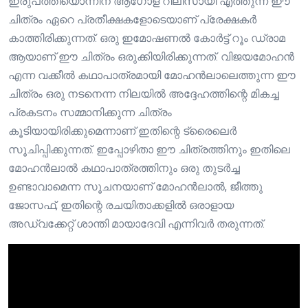
ഇരുപത്തിയൊന്നിന് ആഗോള റിലീസായി എത്തുന്ന ഈ
ചിത്രം ഏറെ പ്രതീക്ഷകളോടെയാണ് പ്രേക്ഷകർ
കാത്തിരിക്കുന്നത്. ഒരു ഇമോഷണൽ കോർട്ട് റൂം ഡ്രാമ
ആയാണ് ഈ ചിത്രം ഒരുക്കിയിരിക്കുന്നത്. വിജയമോഹൻ
എന്ന വക്കീൽ കഥാപാത്രമായി മോഹൻലാലെത്തുന്ന ഈ
ചിത്രം ഒരു നടനെന്ന നിലയിൽ അദ്ദേഹത്തിന്റെ മികച്ച
പ്രകടനം സമ്മാനിക്കുന്ന ചിത്രം
കൂടിയായിരിക്കുമെന്നാണ് ഇതിന്റെ ട്രൈലെർ
സൂചിപ്പിക്കുന്നത്. ഇപ്പോഴിതാ ഈ ചിത്രത്തിനും ഇതിലെ
മോഹൻലാൽ കഥാപാത്രത്തിനും ഒരു തുടർച്ച
ഉണ്ടാവാമെന്ന സൂചനയാണ് മോഹൻലാൽ, ജീത്തു
ജോസഫ്, ഇതിന്റെ രചയിതാക്കളിൽ ഒരാളായ
അഡ്വക്കേറ്റ് ശാന്തി മായാദേവി എന്നിവർ തരുന്നത്.