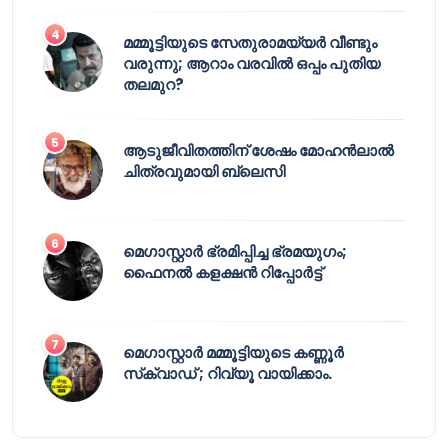
മമ്മൂട്ടിയുടെ സേതുരാമയ്യർ വീണ്ടും
വരുന്നു; ആറാം വരവിൽ ഒപ്പം പുതിയ
തലമുറ?
ആടുജീവിതത്തിന് ശേഷം മോഹൻലാൽ
ചിത്രവുമായി ബ്ലെസി
മെഗാസ്റ്റാർ ഭ്രമിപ്പിച്ച ഭ്രമയുഗം;
ഫൈനൽ കളക്ഷൻ റിപ്പോർട്ട്
മെഗാസ്റ്റാർ മമ്മൂട്ടിയുടെ കണ്ണൂർ
സ്‌ക്വാഡ് ; റിവ്യൂ വായിക്കാം.