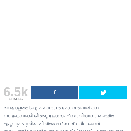
6.5k
SHARES
മലയാളത്തിന്റെ മഹാനടൻ മോഹൻലാലിനെ
നായകനാക്കി ജീത്തു ജോസഫ് സംവിധാനം ചെയ്ത
ഏറ്റവും പുതിയ ചിത്രമാണ് നേര്. ഡിസംബർ