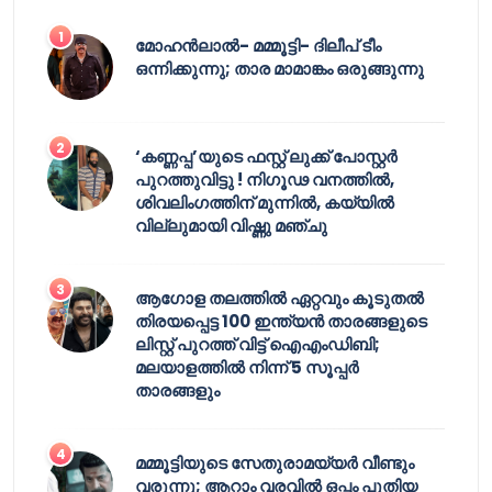
മോഹൻലാൽ- മമ്മൂട്ടി- ദിലീപ് ടീം
ഒന്നിക്കുന്നു; താര മാമാങ്കം ഒരുങ്ങുന്നു
‘കണ്ണപ്പ’യുടെ ഫസ്റ്റ് ലുക്ക് പോസ്റ്റർ
പുറത്തുവിട്ടു ! നിഗൂഢ വനത്തിൽ,
ശിവലിംഗത്തിന് മുന്നിൽ, കയ്യിൽ
വില്ലുമായി വിഷ്ണു മഞ്ചു
ആഗോള തലത്തിൽ ഏറ്റവും കൂടുതൽ
തിരയപ്പെട്ട 100 ഇന്ത്യൻ താരങ്ങളുടെ
ലിസ്റ്റ് പുറത്ത് വിട്ട് ഐഎംഡിബി;
മലയാളത്തിൽ നിന്ന് 5 സൂപ്പർ
താരങ്ങളും
മമ്മൂട്ടിയുടെ സേതുരാമയ്യർ വീണ്ടും
വരുന്നു; ആറാം വരവിൽ ഒപ്പം പുതിയ