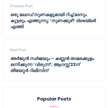
Previous Post
ഒരു ലോഡ് നുണകളുമായി റിച്ച് മാനും
കൂട്ടരും എത്തുന്നു; ‘നുണക്കുഴി’ ട്രെയ്‌ലർ
എത്തി
Next Post
അർജുൻ സർജയും – കണ്ണൻ താമരക്കുളം
ഒന്നിക്കുന്ന ‘വിരുന്ന്’; ആഗസ്റ്റ് 23ന്
തീയേറ്റർ റിലീസിന്
Popular Posts