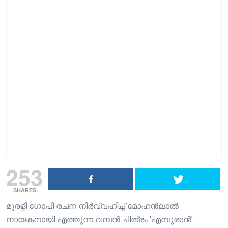
253
SHARES
മുരളി ഗോപി രചന നിർവ്വഹിച്ച് മോഹൻലാൽ
നായകനായി എത്തുന്ന വമ്പൻ ചിത്രം ‘എമ്പുരാൻ’