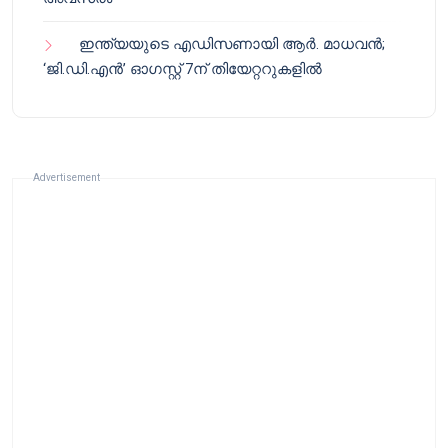
ഇന്ത്യയുടെ എഡിസണായി ആർ. മാധവൻ;
‘ജി.ഡി.എൻ’ ഓഗസ്റ്റ് 7ന് തിയേറ്ററുകളിൽ
Advertisement