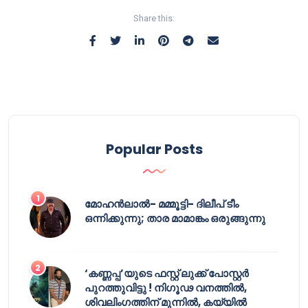
Share this:
Popular Posts
മോഹൻലാൽ- മമ്മൂട്ടി- ദിലീപ് ടീം
ഒന്നിക്കുന്നു; താര മാമാങ്കം ഒരുങ്ങുന്നു
‘കണ്ണപ്പ’യുടെ ഫസ്റ്റ് ലുക്ക് പോസ്റ്റർ
പുറത്തുവിട്ടു ! നിഗൂഢ വനത്തിൽ,
ശിവലിംഗത്തിന് മുന്നിൽ, കയ്യിൽ