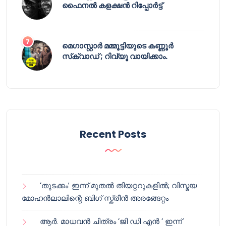
ഫൈനൽ കളക്ഷൻ റിപ്പോർട്ട്
മെഗാസ്റ്റാർ മമ്മൂട്ടിയുടെ കണ്ണൂർ
സ്‌ക്വാഡ് ; റിവ്യൂ വായിക്കാം.
Recent Posts
‘തുടക്കം’ ഇന്ന് മുതൽ തിയറ്ററുകളിൽ; വിസ്മയ
മോഹൻലാലിന്റെ ബിഗ് സ്ക്രീൻ അരങ്ങേറ്റം
ആർ. മാധവൻ ചിത്രം ‘ജി ഡി എൻ ‘ ഇന്ന്