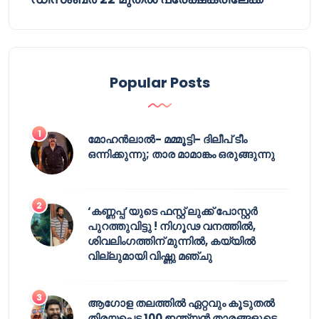
Popular Posts
മോഹൻലാൽ- മമ്മൂട്ടി- ദിലീപ് ടീം
ഒന്നിക്കുന്നു; താര മാമാങ്കം ഒരുങ്ങുന്നു
‘കണ്ണപ്പ’യുടെ ഫസ്റ്റ് ലുക്ക് പോസ്റ്റർ
പുറത്തുവിട്ടു ! നിഗൂഢ വനത്തിൽ,
ശിവലിംഗത്തിന് മുന്നിൽ, കയ്യിൽ
വില്ലുമായി വിഷ്ണു മഞ്ചു
ആഗോള തലത്തിൽ ഏറ്റവും കൂടുതൽ
തിരയപ്പെട്ട 100 ഇന്ത്യൻ താരങ്ങളുടെ