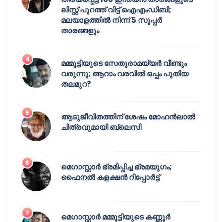
ലിസ്റ്റ് പുറത്ത് വിട്ട് ഐഎംഡിബി;
മലയാളത്തിൽ നിന്ന് 5 സൂപ്പർ
താരങ്ങളും
മമ്മൂട്ടിയുടെ സേതുരാമയ്യർ വീണ്ടും
വരുന്നു; ആറാം വരവിൽ ഒപ്പം പുതിയ
തലമുറ?
ആടുജീവിതത്തിന് ശേഷം മോഹൻലാൽ
ചിത്രവുമായി ബ്ലെസി
മെഗാസ്റ്റാർ ഭ്രമിപ്പിച്ച ഭ്രമയുഗം;
ഫൈനൽ കളക്ഷൻ റിപ്പോർട്ട്
മെഗാസ്റ്റാർ മമ്മൂട്ടിയുടെ കണ്ണൂർ