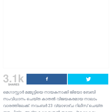
3.1k
SHARES
മെഗാസ്റ്റാർ മമ്മൂട്ടിയെ നായകനാക്കി ജിയോ ബേബി
സംവിധാനം ചെയ്ത കാതൽ വിജയകരമായ നാലാം
വാരത്തിലേക്ക്. നവംബർ 23 വ്യാഴാഴ്ച റിലീസ് ചെയ്ത