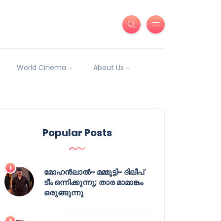
World Cinema
About Us
Popular Posts
മോഹൻലാൽ- മമ്മൂട്ടി- ദിലീപ്
ടീം ഒന്നിക്കുന്നു; താര മാമാങ്കം
ഒരുങ്ങുന്നു