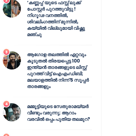
‘കണ്ണപ്പ’യുടെ ഫസ്റ്റ് ലുക്ക്
പോസ്റ്റർ പുറത്തുവിട്ടു !
നിഗൂഢ വനത്തിൽ,
ശിവലിംഗത്തിന് മുന്നിൽ,
കയ്യിൽ വില്ലുമായി വിഷ്ണു
മഞ്ചു
ആഗോള തലത്തിൽ ഏറ്റവും
കൂടുതൽ തിരയപ്പെട്ട 100
ഇന്ത്യൻ താരങ്ങളുടെ ലിസ്റ്റ്
പുറത്ത് വിട്ട് ഐഎംഡിബി;
മലയാളത്തിൽ നിന്ന് 5 സൂപ്പർ
താരങ്ങളും
മമ്മൂട്ടിയുടെ സേതുരാമയ്യർ
വീണ്ടും വരുന്നു; ആറാം
വരവിൽ ഒപ്പം പുതിയ തലമുറ?