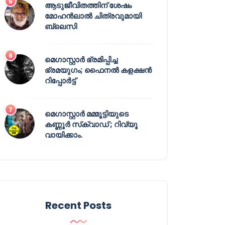
ആടുജീവിതത്തിന് ശേഷം
മോഹൻലാൽ ചിത്രവുമായി
ബ്ലെസി
മെഗാസ്റ്റാർ ഭ്രമിപ്പിച്ച
ഭ്രമയുഗം; ഫൈനൽ കളക്ഷൻ
റിപ്പോർട്ട്
മെഗാസ്റ്റാർ മമ്മൂട്ടിയുടെ
കണ്ണൂർ സ്‌ക്വാഡ് ; റിവ്യൂ
വായിക്കാം.
Recent Posts