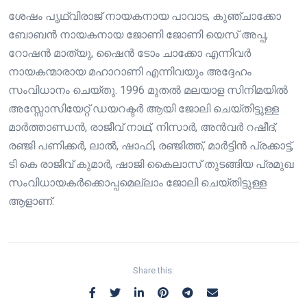
ശേഷം പൃഥ്വിരാജ് നായകനായ പാവാട, കുഞ്ചാക്കോ
ബോബൻ നായകനായ ജോണി ജോണി യെസ് അപ്പ,
റോഷൻ മാത്യു, ഷൈൻ ടോം ചാക്കോ എന്നിവർ
നായകന്മാരായ മഹാറാണി എന്നിവയും അദ്ദേഹം
സംവിധാനം ചെയ്തു. 1996 മുതൽ മലയാള സിനിമയിൽ
അസ്സോസിയേറ്റ് ഡയറക്ടർ ആയി ജോലി ചെയ്തിട്ടുള്ള
മാർത്താണ്ഡൻ, രാജീവ് നാഥ്, നിസാർ, അൻവർ റഷീദ്,
രഞ്ജി പണിക്കർ, ലാൽ, ഷാഫി, രഞ്ജിത്ത്, മാർട്ടിൻ പ്രക്കാട്ട്,
ടി കെ രാജീവ് കുമാർ, ഷാജി കൈലാസ് തുടങ്ങിയ പ്രമുഖ
സംവിധായകർക്കൊപ്പമെല്ലാം ജോലി ചെയ്തിട്ടുള്ള
ആളാണ്.
Share this: