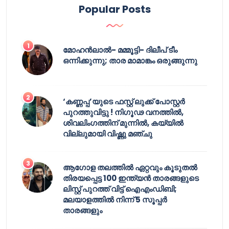
Popular Posts
മോഹൻലാൽ- മമ്മൂട്ടി- ദിലീപ് ടീം
ഒന്നിക്കുന്നു; താര മാമാങ്കം ഒരുങ്ങുന്നു
‘കണ്ണപ്പ’യുടെ ഫസ്റ്റ് ലുക്ക് പോസ്റ്റർ
പുറത്തുവിട്ടു ! നിഗൂഢ വനത്തിൽ,
ശിവലിംഗത്തിന് മുന്നിൽ, കയ്യിൽ
വില്ലുമായി വിഷ്ണു മഞ്ചു
ആഗോള തലത്തിൽ ഏറ്റവും കൂടുതൽ
തിരയപ്പെട്ട 100 ഇന്ത്യൻ താരങ്ങളുടെ
ലിസ്റ്റ് പുറത്ത് വിട്ട് ഐഎംഡിബി;
മലയാളത്തിൽ നിന്ന് 5 സൂപ്പർ
താരങ്ങളും