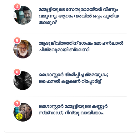
മമ്മൂട്ടിയുടെ സേതുരാമയ്യർ വീണ്ടും
വരുന്നു; ആറാം വരവിൽ ഒപ്പം പുതിയ
തലമുറ?
ആടുജീവിതത്തിന് ശേഷം മോഹൻലാൽ
ചിത്രവുമായി ബ്ലെസി
മെഗാസ്റ്റാർ ഭ്രമിപ്പിച്ച ഭ്രമയുഗം;
ഫൈനൽ കളക്ഷൻ റിപ്പോർട്ട്
മെഗാസ്റ്റാർ മമ്മൂട്ടിയുടെ കണ്ണൂർ
സ്‌ക്വാഡ് ; റിവ്യൂ വായിക്കാം.