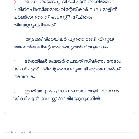
ജി.ഡി. നായിഡു’ ജി ഡി എൻ സിനിമയിലെ
ചരിത്രപ്രസിദ്ധമായ വിന്റേജ് കാർ ലുലു മാളിൽ
പ്രദർശനത്തിന്; ഓഗസ്റ്റ് 7-ന് ചിത്രം
തിയേറ്ററുകളിലേക്ക്
‘തുടക്കം’ ട്രെയിലർ പുറത്തിറങ്ങി; വിസ്മയ
മോഹൻലാലിന്റെ അരങ്ങേറ്റത്തിന് ആവേശം
ട്രെയിലർ ഷെയർ ചെയ്‌ത് സ്വർണം നേടാം;
‘ജി.ഡി.എൻ’ ടീമിന്റെ മത്സരവുമായി ആരാധകർക്ക്
അവസരം
ഇന്ത്യയുടെ എഡിസണായി ആർ. മാധവൻ;
‘ജി.ഡി.എൻ’ ഓഗസ്റ്റ് 7ന് തിയേറ്ററുകളിൽ
Advertisement