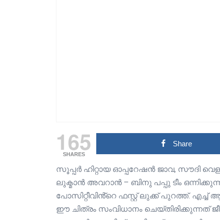
165
Share
SHARES
സൂപ്പർ ഹിറ്റായ ഓപ്പറേഷൻ ജാവ, സൗദി വെള്
ലുക്മാൻ അവറാൻ – ബിനു പപ്പു ടീം ഒന്നിക്ക
പോസിറ്റീവിൻ്റെ ഫസ്റ്റ് ലുക്ക് പുറത്ത്. എ
ഈ ചിത്രം സംവിധാനം ചെയ്‌തിരിക്കുന്നത് ജീവ