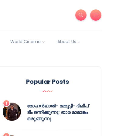
World Cinema
About Us
Popular Posts
മോഹൻലാൽ- മമ്മൂട്ടി- ദിലീപ്
ടീം ഒന്നിക്കുന്നു; താര മാമാങ്കം
ഒരുങ്ങുന്നു