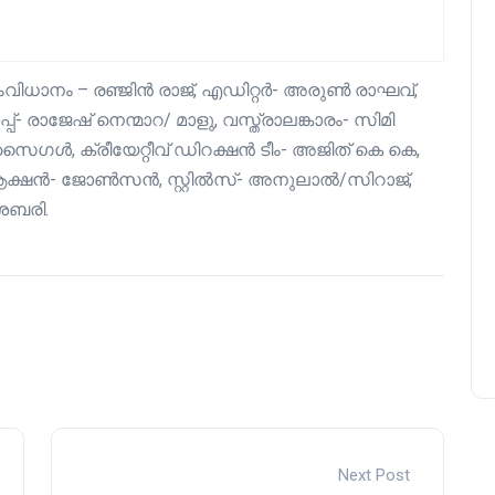
ിധാനം – രഞ്ജിൻ രാജ്, എഡിറ്റർ- അരുൺ രാഘവ്,
പ്- രാജേഷ് നെന്മാറ/ മാളു, വസ്ത്രാലങ്കാരം- സിമി
ൈഗൾ, ക്രീയേറ്റീവ് ഡിറക്ഷൻ ടീം- അജിത് കെ കെ,
്, ആക്ഷൻ- ജോൺസൻ, സ്റ്റിൽസ്- അനുലാൽ/സിറാജ്,
ശബരി.
Next Post