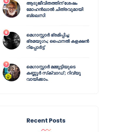
ആടുജീവിതത്തിന് ശേഷം
മോഹൻലാൽ ചിത്രവുമായി
ബ്ലെസി
മെഗാസ്റ്റാർ ഭ്രമിപ്പിച്ച
ഭ്രമയുഗം; ഫൈനൽ കളക്ഷൻ
റിപ്പോർട്ട്
മെഗാസ്റ്റാർ മമ്മൂട്ടിയുടെ
കണ്ണൂർ സ്‌ക്വാഡ് ; റിവ്യൂ
വായിക്കാം.
Recent Posts