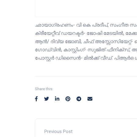
ഛായാഗ്രഹണം- വി കെ പ്രദീപ്, സംഗീത സംവ
ക്രീയേറ്റീവ് ഡയറക്ടർ- ജോഷി മേടയിൽ, മേക്കപ്
ആൻ/ ദിവ്യ ജോബി, ചീഫ് അസ്സോസിയേറ്റ്- സ
ഗോഡ്‌വിൻ, കാസ്റ്റിംഗ്- സുജിത് ഫീനിക്സ
പോസ്റ്റർ ഡിസൈൻ- മിൽക്ക് വീഡ്. പിആർഒ 
Share this:
Previous Post