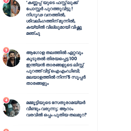
‘കണ്ണപ്പ’യുടെ ഫസ്റ്റ് ലുക്ക്
പോസ്റ്റർ പുറത്തുവിട്ടു !
നിഗൂഢ വനത്തിൽ,
ശിവലിംഗത്തിന് മുന്നിൽ,
കയ്യിൽ വില്ലുമായി വിഷ്ണു
മഞ്ചു
ആഗോള തലത്തിൽ ഏറ്റവും
കൂടുതൽ തിരയപ്പെട്ട 100
ഇന്ത്യൻ താരങ്ങളുടെ ലിസ്റ്റ്
പുറത്ത് വിട്ട് ഐഎംഡിബി;
മലയാളത്തിൽ നിന്ന് 5 സൂപ്പർ
താരങ്ങളും
മമ്മൂട്ടിയുടെ സേതുരാമയ്യർ
വീണ്ടും വരുന്നു; ആറാം
വരവിൽ ഒപ്പം പുതിയ തലമുറ?