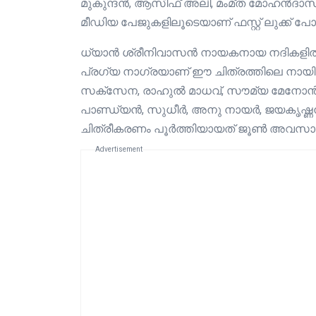
മുകുന്ദൻ, ആസിഫ് അലി, മംമ്‌ത മോഹൻദാസ
മീഡിയ പേജുകളിലൂടെയാണ് ഫസ്റ്റ് ലുക്ക് പോസ്റ്
ധ്യാൻ ശ്രീനിവാസൻ നായകനായ നദികളിൽ സു
പ്രഗ്യ നാഗ്രയാണ് ഈ ചിത്രത്തിലെ നായിക
സക്സേന, രാഹുൽ മാധവ്, സൗമ്യ മേനോൻ, ടി ജി
പാണ്ഡ്യൻ, സുധീർ, അനു നായർ, ജയകൃഷ്ണൻ
ചിത്രീകരണം പൂർത്തിയായത് ജൂൺ അവസാ
Advertisement