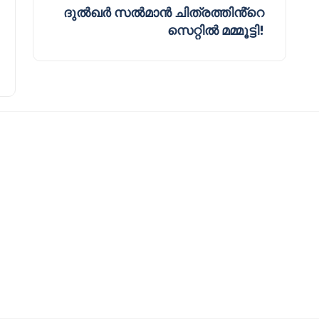
ദുൽഖർ സൽമാൻ ചിത്രത്തിൻ്റെ
സെറ്റിൽ മമ്മൂട്ടി!