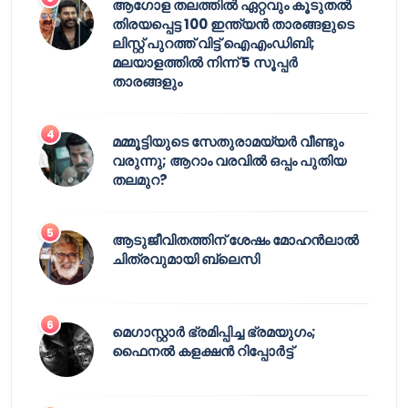
ആഗോള തലത്തിൽ ഏറ്റവും കൂടുതൽ
തിരയപ്പെട്ട 100 ഇന്ത്യൻ താരങ്ങളുടെ
ലിസ്റ്റ് പുറത്ത് വിട്ട് ഐഎംഡിബി;
മലയാളത്തിൽ നിന്ന് 5 സൂപ്പർ
താരങ്ങളും
മമ്മൂട്ടിയുടെ സേതുരാമയ്യർ വീണ്ടും
വരുന്നു; ആറാം വരവിൽ ഒപ്പം പുതിയ
തലമുറ?
ആടുജീവിതത്തിന് ശേഷം മോഹൻലാൽ
ചിത്രവുമായി ബ്ലെസി
മെഗാസ്റ്റാർ ഭ്രമിപ്പിച്ച ഭ്രമയുഗം;
ഫൈനൽ കളക്ഷൻ റിപ്പോർട്ട്