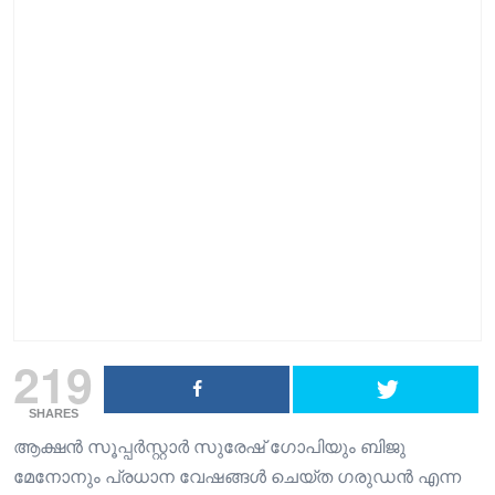
219
SHARES
ആക്ഷൻ സൂപ്പർസ്റ്റാർ സുരേഷ് ഗോപിയും ബിജു
മേനോനും പ്രധാന വേഷങ്ങൾ ചെയ്ത ഗരുഡൻ എന്ന