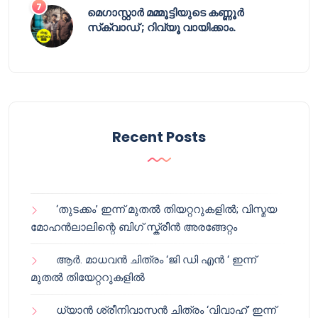
മെഗാസ്റ്റാർ മമ്മൂട്ടിയുടെ കണ്ണൂർ
സ്‌ക്വാഡ് ; റിവ്യൂ വായിക്കാം.
Recent Posts
‘തുടക്കം’ ഇന്ന് മുതൽ തിയറ്ററുകളിൽ; വിസ്മയ
മോഹൻലാലിന്റെ ബിഗ് സ്ക്രീൻ അരങ്ങേറ്റം
ആർ. മാധവൻ ചിത്രം ‘ജി ഡി എൻ ‘ ഇന്ന്
മുതൽ തിയേറ്ററുകളിൽ
ധ്യാൻ ശ്രീനിവാസൻ ചിത്രം ‘വിവാഹ്’ ഇന്ന്