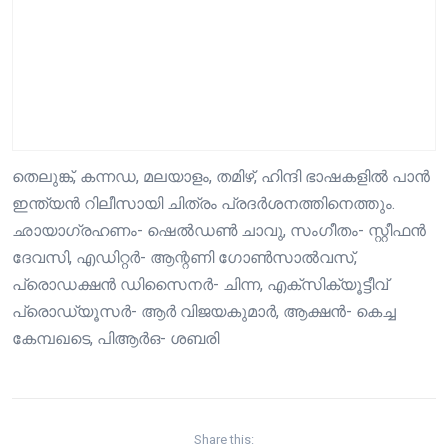
തെലുങ്ക്, കന്നഡ, മലയാളം, തമിഴ്, ഹിന്ദി ഭാഷകളിൽ പാൻ
ഇന്ത്യൻ റിലീസായി ചിത്രം പ്രദർശനത്തിനെത്തും.
ഛായാഗ്രഹണം- ഷെൽഡൺ ചാവു, സംഗീതം- സ്റ്റീഫൻ
ദേവസി, എഡിറ്റർ- ആന്റണി ഗോൺസാൽവസ്,
പ്രൊഡക്ഷൻ ഡിസൈനർ- ചിന്ന, എക്സിക്യൂട്ടീവ്
പ്രൊഡ്യൂസർ- ആർ വിജയകുമാർ, ആക്ഷൻ- കെച്ച
കേമ്പഖടെ, പിആർഒ- ശബരി
Share this: