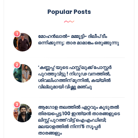
Popular Posts
മോഹൻലാൽ- മമ്മൂട്ടി- ദിലീപ് ടീം
ഒന്നിക്കുന്നു; താര മാമാങ്കം ഒരുങ്ങുന്നു
‘കണ്ണപ്പ’യുടെ ഫസ്റ്റ് ലുക്ക് പോസ്റ്റർ
പുറത്തുവിട്ടു ! നിഗൂഢ വനത്തിൽ,
ശിവലിംഗത്തിന് മുന്നിൽ, കയ്യിൽ
വില്ലുമായി വിഷ്ണു മഞ്ചു
ആഗോള തലത്തിൽ ഏറ്റവും കൂടുതൽ
തിരയപ്പെട്ട 100 ഇന്ത്യൻ താരങ്ങളുടെ
ലിസ്റ്റ് പുറത്ത് വിട്ട് ഐഎംഡിബി;
മലയാളത്തിൽ നിന്ന് 5 സൂപ്പർ
താരങ്ങളും