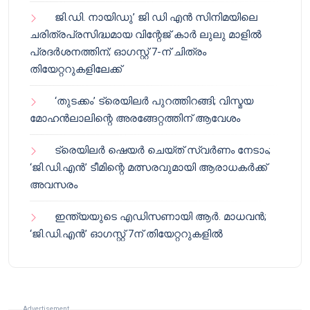
ജി.ഡി. നായിഡു’ ജി ഡി എൻ സിനിമയിലെ
ചരിത്രപ്രസിദ്ധമായ വിന്റേജ് കാർ ലുലു മാളിൽ
പ്രദർശനത്തിന്; ഓഗസ്റ്റ് 7-ന് ചിത്രം
തിയേറ്ററുകളിലേക്ക്
‘തുടക്കം’ ട്രെയിലർ പുറത്തിറങ്ങി; വിസ്മയ
മോഹൻലാലിന്റെ അരങ്ങേറ്റത്തിന് ആവേശം
ട്രെയിലർ ഷെയർ ചെയ്‌ത് സ്വർണം നേടാം;
‘ജി.ഡി.എൻ’ ടീമിന്റെ മത്സരവുമായി ആരാധകർക്ക്
അവസരം
ഇന്ത്യയുടെ എഡിസണായി ആർ. മാധവൻ;
‘ജി.ഡി.എൻ’ ഓഗസ്റ്റ് 7ന് തിയേറ്ററുകളിൽ
Advertisement