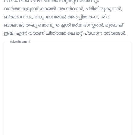
നിലയിലാണ് ഈ ചിത്രം ഒരുക്കുന്നതെന്നും
വാർത്തകളുണ്ട്. കാജൽ അഗർവാൾ, പ്രീതി മുകുന്ദൻ,
ബ്രഹ്മാനന്ദം, മധൂ, ദേവരാജ്, അർപ്പിത രംഗ, ശിവ
ബാലാജി, രഘു ബാബു, ഐശ്വര്യ ഭാസ്കരൻ, മുകേഷ്
ഋഷി എന്നിവരാണ് ചിത്രത്തിലെ മറ്റ് പ്രധാന താരങ്ങൾ.
Advertisement