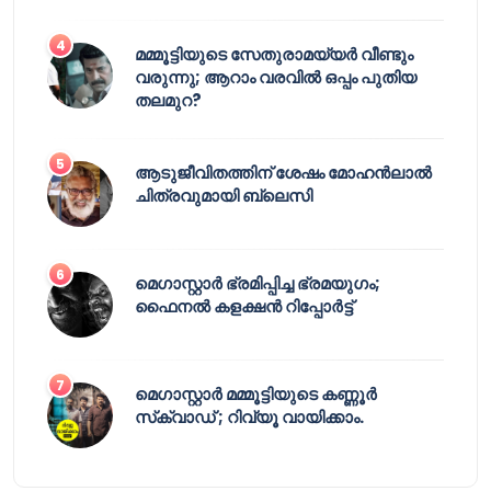
മമ്മൂട്ടിയുടെ സേതുരാമയ്യർ വീണ്ടും
വരുന്നു; ആറാം വരവിൽ ഒപ്പം പുതിയ
തലമുറ?
ആടുജീവിതത്തിന് ശേഷം മോഹൻലാൽ
ചിത്രവുമായി ബ്ലെസി
മെഗാസ്റ്റാർ ഭ്രമിപ്പിച്ച ഭ്രമയുഗം;
ഫൈനൽ കളക്ഷൻ റിപ്പോർട്ട്
മെഗാസ്റ്റാർ മമ്മൂട്ടിയുടെ കണ്ണൂർ
സ്‌ക്വാഡ് ; റിവ്യൂ വായിക്കാം.