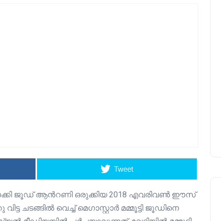
Tweet
ലമാക്കി ജൂഡ് ആന്‍റണി ഒരുക്കിയ 2018 എവരിവണ്‍ ഈസ്
ിട്ട ചടങ്ങിൽ വെച്ച് മെഗാസ്റ്റാർ മമ്മൂട്ടി ജൂഡിനെ