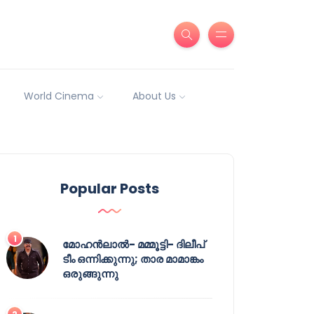
World Cinema
About Us
Popular Posts
മോഹൻലാൽ- മമ്മൂട്ടി- ദിലീപ്
ടീം ഒന്നിക്കുന്നു; താര മാമാങ്കം
ഒരുങ്ങുന്നു