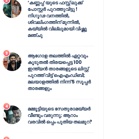
‘കണ്ണപ്പ’യുടെ ഫസ്റ്റ് ലുക്ക്
പോസ്റ്റർ പുറത്തുവിട്ടു !
നിഗൂഢ വനത്തിൽ,
ശിവലിംഗത്തിന് മുന്നിൽ,
കയ്യിൽ വില്ലുമായി വിഷ്ണു
മഞ്ചു
ആഗോള തലത്തിൽ ഏറ്റവും
കൂടുതൽ തിരയപ്പെട്ട 100
ഇന്ത്യൻ താരങ്ങളുടെ ലിസ്റ്റ്
പുറത്ത് വിട്ട് ഐഎംഡിബി;
മലയാളത്തിൽ നിന്ന് 5 സൂപ്പർ
താരങ്ങളും
മമ്മൂട്ടിയുടെ സേതുരാമയ്യർ
വീണ്ടും വരുന്നു; ആറാം
വരവിൽ ഒപ്പം പുതിയ തലമുറ?