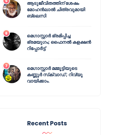
ആടുജീവിതത്തിന് ശേഷം
മോഹൻലാൽ ചിത്രവുമായി
ബ്ലെസി
മെഗാസ്റ്റാർ ഭ്രമിപ്പിച്ച
ഭ്രമയുഗം; ഫൈനൽ കളക്ഷൻ
റിപ്പോർട്ട്
മെഗാസ്റ്റാർ മമ്മൂട്ടിയുടെ
കണ്ണൂർ സ്‌ക്വാഡ് ; റിവ്യൂ
വായിക്കാം.
Recent Posts