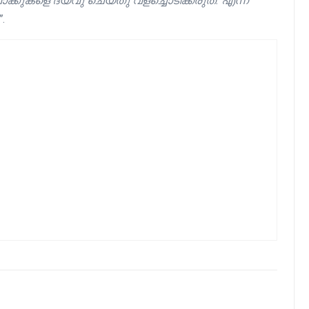
്കുകളെ ദയവു ചെയ്തു വളച്ചൊടിക്കരുത്. എന്ന്
”
.