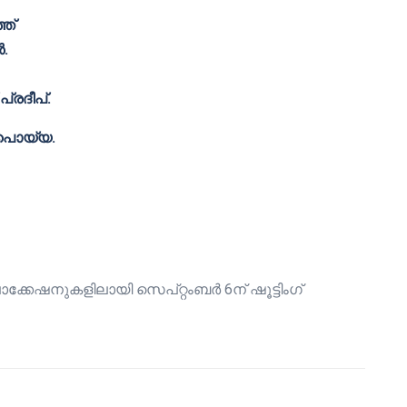
ത്
.
രദീപ്‌.
് പൊയ്യ.
ൊക്കേഷനുകളിലായി സെപ്റ്റംബർ 6ന് ഷൂട്ടിംഗ്