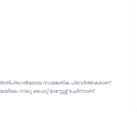
െ അതിപ്രഗൽഭരായ സാങ്കേതിക പ്രവർത്തകരാണ്
യയിലെ നാലു ഫൈറ്റ് മാസ്റ്റേഴ്സ് ചേർന്നാണ്