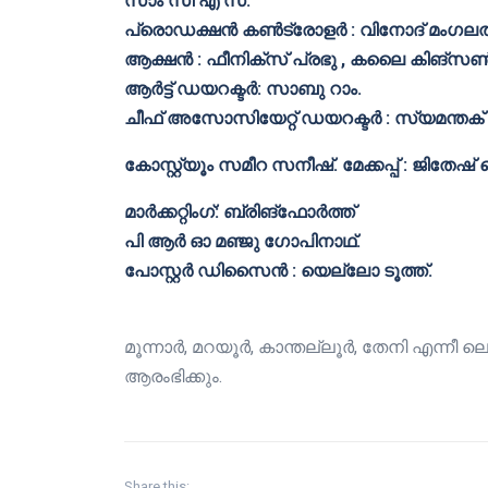
സാം സി എ സ്.
പ്രൊഡക്ഷൻ കൺട്രോളർ : വിനോദ് മംഗലത്
ആക്ഷൻ : ഫീനിക്സ് പ്രഭു , കലൈ കിങ്സൺ
ആർട്ട്‌ ഡയറക്ടർ: സാബു റാം.
ചീഫ് അസോസിയേറ്റ് ഡയറക്ടർ : സ്യമന്തക് പ്
കോസ്റ്റ്യൂം സമീറ സനീഷ്. മേക്കപ്പ് : ജിതേഷ
മാർക്കറ്റിംഗ്: ബ്രിങ്ഫോർത്ത്
പി ആർ ഓ മഞ്ജു ഗോപിനാഥ്.
പോസ്റ്റർ ഡിസൈൻ : യെല്ലോ ടൂത്ത്.
മൂന്നാർ, മറയൂർ, കാന്തല്ലൂർ, തേനി എന്നീ ല
ആരംഭിക്കും.
Share this: