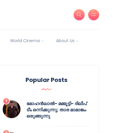
World Cinema
About Us
Popular Posts
മോഹൻലാൽ- മമ്മൂട്ടി- ദിലീപ്
ടീം ഒന്നിക്കുന്നു; താര മാമാങ്കം
ഒരുങ്ങുന്നു