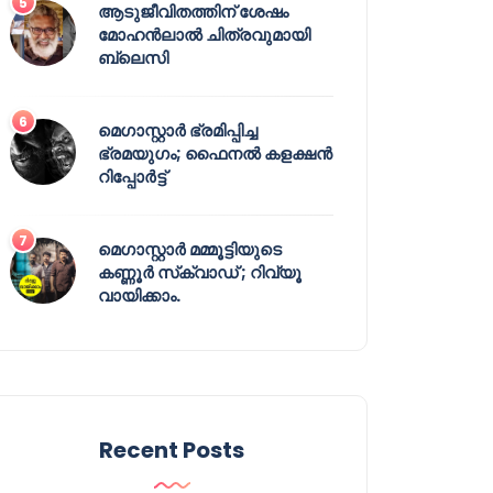
ആടുജീവിതത്തിന് ശേഷം
മോഹൻലാൽ ചിത്രവുമായി
ബ്ലെസി
മെഗാസ്റ്റാർ ഭ്രമിപ്പിച്ച
ഭ്രമയുഗം; ഫൈനൽ കളക്ഷൻ
റിപ്പോർട്ട്
മെഗാസ്റ്റാർ മമ്മൂട്ടിയുടെ
കണ്ണൂർ സ്‌ക്വാഡ് ; റിവ്യൂ
വായിക്കാം.
Recent Posts