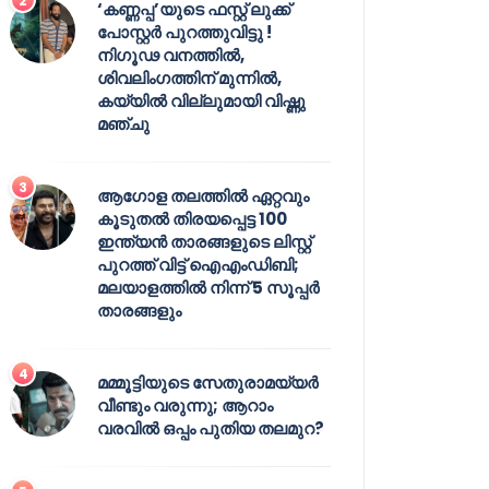
‘കണ്ണപ്പ’യുടെ ഫസ്റ്റ് ലുക്ക്
പോസ്റ്റർ പുറത്തുവിട്ടു !
നിഗൂഢ വനത്തിൽ,
ശിവലിംഗത്തിന് മുന്നിൽ,
കയ്യിൽ വില്ലുമായി വിഷ്ണു
മഞ്ചു
ആഗോള തലത്തിൽ ഏറ്റവും
കൂടുതൽ തിരയപ്പെട്ട 100
ഇന്ത്യൻ താരങ്ങളുടെ ലിസ്റ്റ്
പുറത്ത് വിട്ട് ഐഎംഡിബി;
മലയാളത്തിൽ നിന്ന് 5 സൂപ്പർ
താരങ്ങളും
മമ്മൂട്ടിയുടെ സേതുരാമയ്യർ
വീണ്ടും വരുന്നു; ആറാം
വരവിൽ ഒപ്പം പുതിയ തലമുറ?