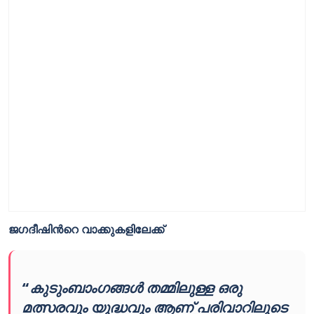
ജഗദീഷിൻറെ വാക്കുകളിലേക്ക്
“
കുടുംബാംഗങ്ങൾ തമ്മിലുള്ള ഒരു
മത്സരവും യുദ്ധവും ആണ് പരിവാറിലൂടെ