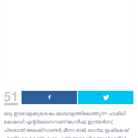
51
SHARES
ഒരു ഇടവേളക്കുശേഷം മലയാളത്തിലെത്തുന്ന ഫാമിലി
കോമഡി എന്റർടൈനറാണ് ജഗദീഷ്, ഇന്ദ്രൻസ്,
പ്രശാന്ത് അലക്സാണ്ടർ, മീനാ രാജ്, ഭാഗ്യ, ഋഷികേഷ്