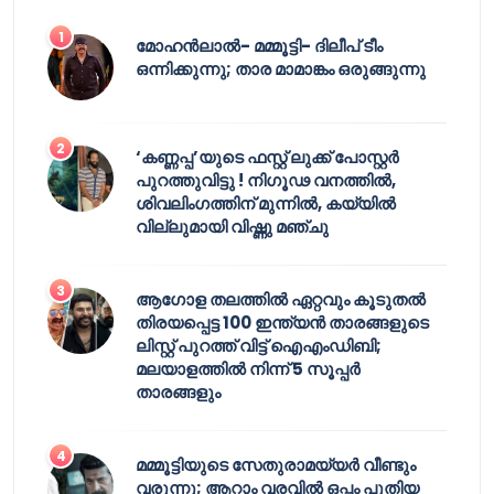
മോഹൻലാൽ- മമ്മൂട്ടി- ദിലീപ് ടീം
ഒന്നിക്കുന്നു; താര മാമാങ്കം ഒരുങ്ങുന്നു
‘കണ്ണപ്പ’യുടെ ഫസ്റ്റ് ലുക്ക് പോസ്റ്റർ
പുറത്തുവിട്ടു ! നിഗൂഢ വനത്തിൽ,
ശിവലിംഗത്തിന് മുന്നിൽ, കയ്യിൽ
വില്ലുമായി വിഷ്ണു മഞ്ചു
ആഗോള തലത്തിൽ ഏറ്റവും കൂടുതൽ
തിരയപ്പെട്ട 100 ഇന്ത്യൻ താരങ്ങളുടെ
ലിസ്റ്റ് പുറത്ത് വിട്ട് ഐഎംഡിബി;
മലയാളത്തിൽ നിന്ന് 5 സൂപ്പർ
താരങ്ങളും
മമ്മൂട്ടിയുടെ സേതുരാമയ്യർ വീണ്ടും
വരുന്നു; ആറാം വരവിൽ ഒപ്പം പുതിയ