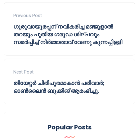
Previous Post
ഗുരുവായൂരപ്പന് നവീകരിച്ച മഞ്ജുളാൽ
തറയും പുതിയ ഗരുഡ ശില്പവും
സമർപ്പിച്ച് നിർമ്മാതാവ് വേണു കുന്നപ്പിള്ളി
Next Post
തിയേറ്റർ ചിരിപൂരമാകാൻ പരിവാർ;
ഓൺലൈൻ ബുക്കിങ് ആരംഭിച്ചു.
Popular Posts