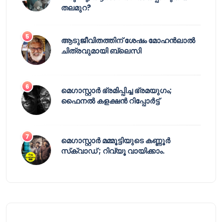
തലമുറ?
ആടുജീവിതത്തിന് ശേഷം മോഹൻലാൽ
ചിത്രവുമായി ബ്ലെസി
മെഗാസ്റ്റാർ ഭ്രമിപ്പിച്ച ഭ്രമയുഗം;
ഫൈനൽ കളക്ഷൻ റിപ്പോർട്ട്
മെഗാസ്റ്റാർ മമ്മൂട്ടിയുടെ കണ്ണൂർ
സ്‌ക്വാഡ് ; റിവ്യൂ വായിക്കാം.