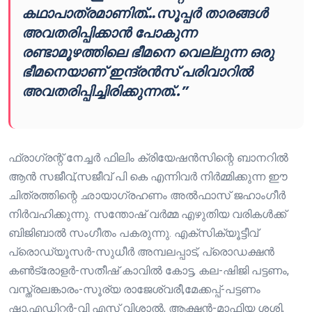
കഥാപാത്രമാണിത്…സൂപ്പർ താരങ്ങൾ
അവതരിപ്പിക്കാൻ പോകുന്ന
രണ്ടാമൂഴത്തിലെ ഭീമനെ വെല്ലുന്ന ഒരു
ഭീമനെയാണ് ഇന്ദ്രൻസ് പരിവാറിൽ
അവതരിപ്പിച്ചിരിക്കുന്നത്..”
ഫ്രാഗ്രന്റ് നേച്ചർ ഫിലിം ക്രിയേഷൻസിന്റെ ബാനറിൽ
ആൻ സജീവ്,സജീവ് പി കെ എന്നിവർ നിർമ്മിക്കുന്ന ഈ
ചിത്രത്തിന്റെ ഛായാഗ്രഹണം അൽഫാസ് ജഹാംഗീർ
നിർവഹിക്കുന്നു. സന്തോഷ് വർമ്മ എഴുതിയ വരികൾക്ക്
ബിജിബാൽ സംഗീതം പകരുന്നു. എക്സിക്യൂട്ടീവ്
പ്രൊഡ്യൂസർ-സുധീർ അമ്പലപ്പാട്, പ്രൊഡക്ഷൻ
കൺട്രോളർ-സതീഷ് കാവിൽ കോട്ട, കല-ഷിജി പട്ടണം,
വസ്ത്രലങ്കാരം-സൂര്യ രാജേശ്വരീ,മേക്കപ്പ്-പട്ടണം
ഷാ,എഡിറ്റർ-വി എസ് വിശാൽ, ആക്ഷൻ-മാഫിയ ശശി,