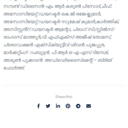
സൗണ്ട് ഡിസൈൻ-എം ആർ കരുൺ പ്രസാദ്,ചീഫ്
അസോസിയേറ്റ് ഡയറക്ടർ-കെ ജി രജേഷ്കുമാർ,
അസോസിയേറ്റ് ഡയറക്ടർ-സുമേഷ് കുമാർ,കാർത്തിക്,
അസിസ്റ്റൻ്റ് ഡയറക്ടർ-ആന്റോ, പ്രാഗ് സി,സ്റ്റിൽസ്-
രാംദാസ് മാത്തൂർ,വി എഫ്എക്സ്-അജീഷ് തോമസ്,
പ്രൊഡക്ഷൻ എക്സിക്യൂട്ടീവ്-ശിവൻ പൂജപ്പുര,
മാർക്കറ്റിംഗ്- റംബൂട്ടൻ. പി ആർ ഒ-എ എസ് ദിനേശ്,
അരുൺ പൂക്കാടൻ. അഡ്വെർടൈസ്‌മെന്റ് – ബ്രിങ്
ഫോർത്ത്.
Share this: