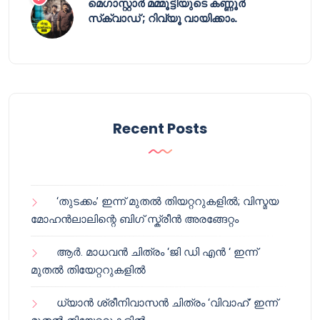
മെഗാസ്റ്റാർ മമ്മൂട്ടിയുടെ കണ്ണൂർ
സ്‌ക്വാഡ് ; റിവ്യൂ വായിക്കാം.
Recent Posts
‘തുടക്കം’ ഇന്ന് മുതൽ തിയറ്ററുകളിൽ; വിസ്മയ
മോഹൻലാലിന്റെ ബിഗ് സ്ക്രീൻ അരങ്ങേറ്റം
ആർ. മാധവൻ ചിത്രം ‘ജി ഡി എൻ ‘ ഇന്ന്
മുതൽ തിയേറ്ററുകളിൽ
ധ്യാൻ ശ്രീനിവാസൻ ചിത്രം ‘വിവാഹ്’ ഇന്ന്