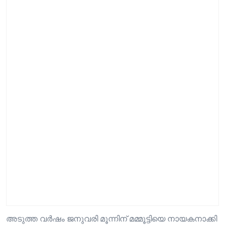
അടുത്ത വർഷം ജനുവരി മൂന്നിന് മമ്മൂട്ടിയെ നായകനാക്കി