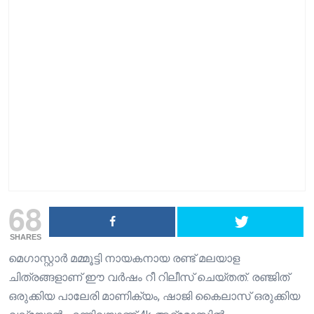
68
SHARES
മെഗാസ്റ്റാർ മമ്മൂട്ടി നായകനായ രണ്ട് മലയാള
ചിത്രങ്ങളാണ് ഈ വർഷം റീ റിലീസ് ചെയ്‌തത്. രഞ്ജിത്
ഒരുക്കിയ പാലേരി മാണിക്യം, ഷാജി കൈലാസ് ഒരുക്കിയ