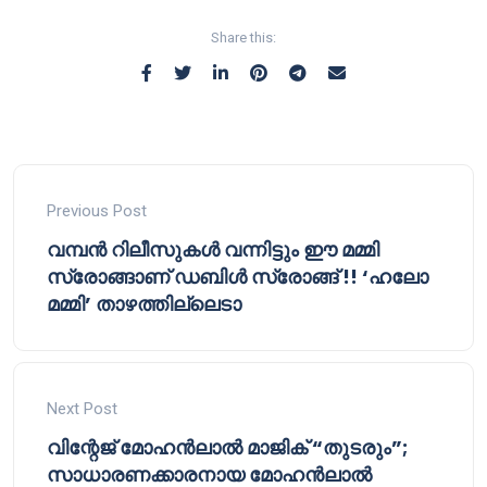
Share this:
Previous Post
വമ്പൻ റിലീസുകൾ വന്നിട്ടും ഈ മമ്മി
സ്രോങ്ങാണ് ഡബിൾ സ്രോങ്ങ് !! ‘ഹലോ
മമ്മി’ താഴത്തില്ലെടാ
Next Post
വിന്റേജ് മോഹൻലാൽ മാജിക് “തുടരും”;
സാധാരണക്കാരനായ മോഹൻലാൽ