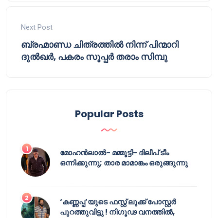
Next Post
ബ്രഹ്മാണ്ഡ ചിത്രത്തിൽ നിന്ന് പിന്മാറി
ദുൽഖർ, പകരം സൂപ്പർ തരാം സിമ്പു
Popular Posts
മോഹൻലാൽ- മമ്മൂട്ടി- ദിലീപ് ടീം
ഒന്നിക്കുന്നു; താര മാമാങ്കം ഒരുങ്ങുന്നു
‘കണ്ണപ്പ’യുടെ ഫസ്റ്റ് ലുക്ക് പോസ്റ്റർ
പുറത്തുവിട്ടു ! നിഗൂഢ വനത്തിൽ,