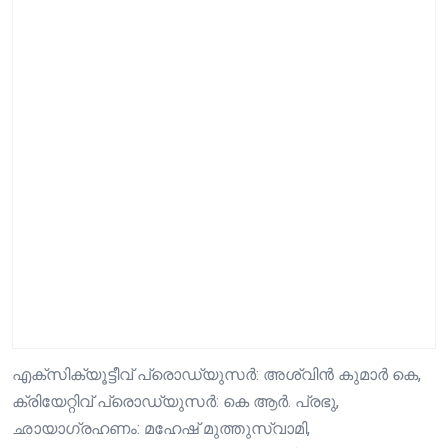
എക്സിക്യൂട്ടീവ് പ്രൊഡ്യുസർ: അശ്വിൻ കുമാർ കെ,
ക്രിയേറ്റിവ് പ്രൊഡ്യുസർ: കെ ആർ. പ്രഭു,
ഛായാഗ്രഹണം: മഹേഷ് മുത്തുസ്വാമി,