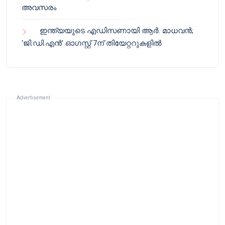
അവസരം
ഇന്ത്യയുടെ എഡിസണായി ആർ. മാധവൻ;
‘ജി.ഡി.എൻ’ ഓഗസ്റ്റ് 7ന് തിയേറ്ററുകളിൽ
Advertisement