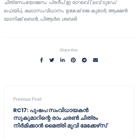
ചിത്രസംയോജനം: പ്രദീപ് ഇ രാഘവ് (‘ലവ് ടുഡേ’
ഫെയിം), കലാസംവിധാനം: ഉമേഷ് ജെ കുമാർ, ആക്ഷൻ:
യാനിക്ക് ബെൻ, പിആർഒ: ശബരി.
Share this:
Previous Post
RC17: പുഷപ സംവിധായകൻ
സുകുമാറിന്റെ രാം ചരൺ ചിത്രം
നിർമിക്കാൻ മൈത്രി മൂവി മേക്കേഴ്‌സ്