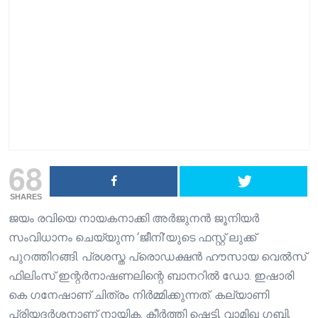
68
SHARES
ജയം രവിയെ നായകനാക്കി​ അർജുനൻ ജൂനിയർ
സംവിധാനം ചെയ്യുന്ന ‘ജീനി’യുടെ ഫസ്റ്റ് ലുക്ക്
പുറത്തിറങ്ങി. പ്രശസ്ത പ്രൊഡക്ഷൻ ഹൗസായ വെൽസ്
ഫിലിംസ് ഇന്റർനാഷണലിന്റെ ബാനറിൽ ഡോ. ഇഷാരി
കെ ഗനേഷാണ് ചിത്രം നിർമ്മിക്കുന്നത്. കല്യാണി
പ്രിയദർശനാണ് നായിക. കീർത്തി ഷെട്ടി, വാമിഖ ഗബ്ബി,