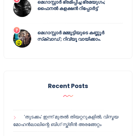
മെഗാസ്റ്റാർ ഭ്രമിപ്പിച്ച ഭ്രമയുഗം;
ഫൈനൽ കളക്ഷൻ റിപ്പോർട്ട്
മെഗാസ്റ്റാർ മമ്മൂട്ടിയുടെ കണ്ണൂർ
സ്‌ക്വാഡ് ; റിവ്യൂ വായിക്കാം.
Recent Posts
‘തുടക്കം’ ഇന്ന് മുതൽ തിയറ്ററുകളിൽ; വിസ്മയ
മോഹൻലാലിന്റെ ബിഗ് സ്ക്രീൻ അരങ്ങേറ്റം