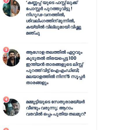
‘കണ്ണപ്പ’യുടെ ഫസ്റ്റ് ലുക്ക്
പോസ്റ്റർ പുറത്തുവിട്ടു !
നിഗൂഢ വനത്തിൽ,
ശിവലിംഗത്തിന് മുന്നിൽ,
കയ്യിൽ വില്ലുമായി വിഷ്ണു
മഞ്ചു
ആഗോള തലത്തിൽ ഏറ്റവും
കൂടുതൽ തിരയപ്പെട്ട 100
ഇന്ത്യൻ താരങ്ങളുടെ ലിസ്റ്റ്
പുറത്ത് വിട്ട് ഐഎംഡിബി;
മലയാളത്തിൽ നിന്ന് 5 സൂപ്പർ
താരങ്ങളും
മമ്മൂട്ടിയുടെ സേതുരാമയ്യർ
വീണ്ടും വരുന്നു; ആറാം
വരവിൽ ഒപ്പം പുതിയ തലമുറ?