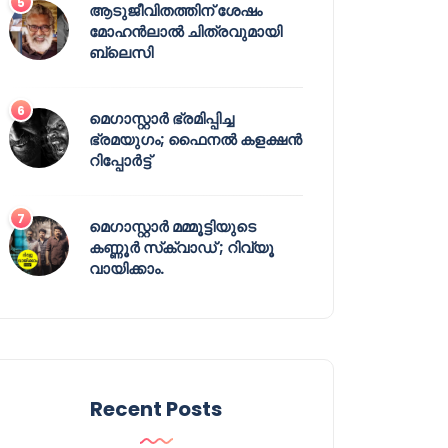
ആടുജീവിതത്തിന് ശേഷം
മോഹൻലാൽ ചിത്രവുമായി
ബ്ലെസി
മെഗാസ്റ്റാർ ഭ്രമിപ്പിച്ച
ഭ്രമയുഗം; ഫൈനൽ കളക്ഷൻ
റിപ്പോർട്ട്
മെഗാസ്റ്റാർ മമ്മൂട്ടിയുടെ
കണ്ണൂർ സ്‌ക്വാഡ് ; റിവ്യൂ
വായിക്കാം.
Recent Posts