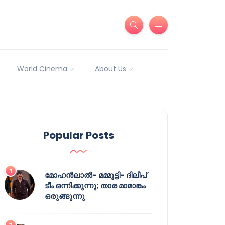
World Cinema
About Us
Popular Posts
മോഹൻലാൽ- മമ്മൂട്ടി- ദിലീപ്
ടീം ഒന്നിക്കുന്നു; താര മാമാങ്കം
ഒരുങ്ങുന്നു