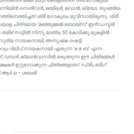
ചിത്രങ്ങൾ മിക്കവയും കേരളത്തിൽ ശ്രീ ഗോകുലം
പൊന്നിയിൻ സെൽവൻ, ജയിലർ, ജവാൻ, ലിയോ, തുടങ്ങിയ
നെത്തിച്ചത് ശ്രീ ഗോകുലം മൂവീസായിരുന്നു. ശ്രീ
ലയാള ചിത്രമായ ‘മഞ്ഞുമ്മൽ ബോയ്സ്’ ഇൻഡസ്ട്രി
തമിഴ് നാട്ടിൽ നിന്നു മാത്രം 50 കോടിക്കു മുകളിൽ
യസൂര്യ നായകനായി, അനുഷ്‌ക ഷെട്ടി
വും ദിലീപ് നായകനായി ഏതുന്ന ‘ഭ ഭ ബ’ എന്ന
ണ്. വമ്പൻ ക്യാൻവാസിൽ ഒരുങ്ങുന്ന ഈ ചിത്രങ്ങൾ
കർ ഉറ്റുനോക്കുന്ന ചിത്രങ്ങളാണ്. ഡ്രീം ബിഗ്
ി ആർ ഒ – ശബരി.